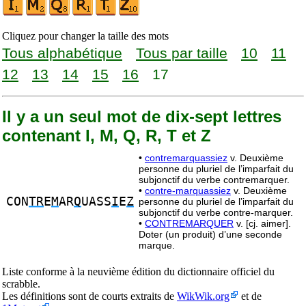
Cliquez pour changer la taille des mots
Tous alphabétique
Tous par taille
10
11
12
13
14
15
16
17
Il y a un seul mot de dix-sept lettres
contenant I, M, Q, R, T et Z
•
contremarquassiez
v. Deuxième
personne du pluriel de l’imparfait du
subjonctif du verbe contremarquer.
•
contre-marquassiez
v. Deuxième
CON
TR
E
M
AR
Q
UASS
I
E
Z
personne du pluriel de l’imparfait du
subjonctif du verbe contre-marquer.
•
CONTREMARQUER
v. [cj. aimer].
Doter (un produit) d’une seconde
marque.
Liste conforme à la neuvième édition du dictionnaire officiel du
scrabble.
Les définitions sont de courts extraits de
WikWik.org
et de