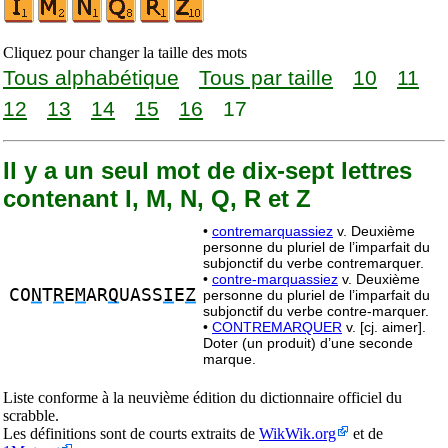
Cliquez pour changer la taille des mots
Tous alphabétique
Tous par taille
10
11
12
13
14
15
16
17
Il y a un seul mot de dix-sept lettres
contenant I, M, N, Q, R et Z
•
contremarquassiez
v. Deuxième
personne du pluriel de l’imparfait du
subjonctif du verbe contremarquer.
•
contre-marquassiez
v. Deuxième
CO
N
T
R
E
M
AR
Q
UASS
I
E
Z
personne du pluriel de l’imparfait du
subjonctif du verbe contre-marquer.
•
CONTREMARQUER
v. [cj. aimer].
Doter (un produit) d’une seconde
marque.
Liste conforme à la neuvième édition du dictionnaire officiel du
scrabble.
Les définitions sont de courts extraits de
WikWik.org
et de