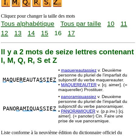
Cliquez pour changer la taille des mots
Tous alphabétique
Tous par taille
10
11
12
13
14
15
16
17
Il y a 2 mots de seize lettres contenant
I, M, Q, R, S et Z
•
maquereautassiez
v. Deuxième
personne du pluriel de l’imparfait du
M
A
Q
UE
R
EAUTA
S
S
I
E
Z
subjonctif du verbe maquereauter.
•
MAQUEREAUTER
v. [cj. aimer]. (=
maquereller) Prostituer.
•
panoramiquassiez
v. Deuxième
personne du pluriel de l’imparfait du
subjonctif du verbe panoramiquer.
PANO
R
A
MIQ
UA
S
SIE
Z
•
PANORAMIQUER
v. (p.p.inv.) [cj.
aimer]. (= panoter) Cin. Faire une
prise de vue panoramique.
Liste conforme à la neuvième édition du dictionnaire officiel du