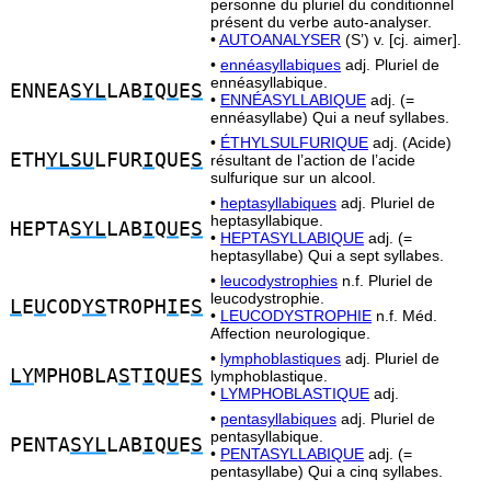
personne du pluriel du conditionnel
présent du verbe auto-analyser.
•
AUTOANALYSER
(S’) v. [cj. aimer].
•
ennéasyllabiques
adj. Pluriel de
ennéasyllabique.
ENNEA
SYL
LAB
I
Q
U
E
S
•
ENNÉASYLLABIQUE
adj. (=
ennéasyllabe) Qui a neuf syllabes.
•
ÉTHYLSULFURIQUE
adj. (Acide)
ETH
YLSU
LFUR
I
QUE
S
résultant de l’action de l’acide
sulfurique sur un alcool.
•
heptasyllabiques
adj. Pluriel de
heptasyllabique.
HEPTA
SYL
LAB
I
Q
U
E
S
•
HEPTASYLLABIQUE
adj. (=
heptasyllabe) Qui a sept syllabes.
•
leucodystrophies
n.f. Pluriel de
leucodystrophie.
L
E
U
COD
YS
TROPH
I
E
S
•
LEUCODYSTROPHIE
n.f. Méd.
Affection neurologique.
•
lymphoblastiques
adj. Pluriel de
LY
MPHOBLA
S
T
I
Q
U
E
S
lymphoblastique.
•
LYMPHOBLASTIQUE
adj.
•
pentasyllabiques
adj. Pluriel de
pentasyllabique.
PENTA
SYL
LAB
I
Q
U
E
S
•
PENTASYLLABIQUE
adj. (=
pentasyllabe) Qui a cinq syllabes.