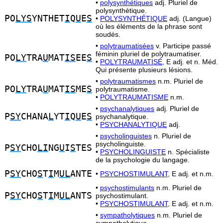
•
polysynthétiques
adj. Pluriel de
polysynthétique.
PO
LYS
YNTHET
I
Q
U
E
S
•
POLYSYNTHÉTIQUE
adj. (Langue)
où les éléments de la phrase sont
soudés.
•
polytraumatisées
v. Participe passé
féminin pluriel de polytraumatiser.
PO
LY
TRA
U
MAT
IS
EE
S
•
POLYTRAUMATISÉ,
E adj. et n. Méd.
Qui présente plusieurs lésions.
•
polytraumatismes
n.m. Pluriel de
PO
LY
TRA
U
MAT
IS
ME
S
polytraumatisme.
•
POLYTRAUMATISME
n.m.
•
psychanalytiques
adj. Pluriel de
P
SY
CHANA
L
YT
I
Q
U
E
S
psychanalytique.
•
PSYCHANALYTIQUE
adj.
•
psycholinguistes
n. Pluriel de
psycholinguiste.
P
SY
CHO
LI
NG
U
I
S
TES
•
PSYCHOLINGUISTE
n. Spécialiste
de la psychologie du langage.
P
SY
CHO
S
T
I
M
UL
ANTE
•
PSYCHOSTIMULANT,
E adj. et n.m.
•
psychostimulants
n.m. Pluriel de
P
SY
CHO
S
T
I
M
UL
ANTS
psychostimulant.
•
PSYCHOSTIMULANT,
E adj. et n.m.
•
sympatholytiques
n.m. Pluriel de