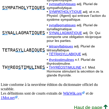
sympatholytique.
•
sympatholytiques
adj. Pluriel de
SY
MPATHO
L
YT
I
Q
U
E
S
sympatholytique.
•
SYMPATHOLYTIQUE
adj. et n.m.
Physiol. (Agent) qui entrave l’action du
système sympathique.
•
synallagmatiques
adj. Pluriel de
synallagmatique.
SY
NA
L
LAGMAT
I
Q
U
E
S
•
SYNALLAGMATIQUE
adj. Dr. Qui
comporte une obligation réciproque
pour les parties.
•
tétrasyllabiques
adj. Pluriel de
TETRA
SYL
LAB
I
Q
U
E
S
tétrasyllabique.
•
TÉTRASYLLABIQUE
adj.
•
thyréostimulines
n.f. Pluriel de
thyréostimuline.
TH
Y
REO
S
T
I
M
UL
INE
S
•
THYRÉOSTIMULINE
n.f. Méd.
Hormone stimulant la sécrétion de la
glande thyroïde.
Liste conforme à la neuvième édition du dictionnaire officiel du
scrabble.
Les définitions sont de courts extraits de
WikWik.org
et de
1Mot.net
.
Haut de page