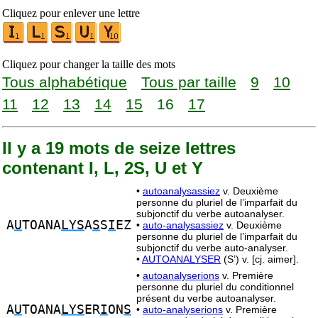
Cliquez pour enlever une lettre
Cliquez pour changer la taille des mots
Tous alphabétique
Tous par taille
9
10
11
12
13
14
15
16
17
Il y a 19 mots de seize lettres
contenant I, L, 2S, U et Y
•
autoanalysassiez
v. Deuxième
personne du pluriel de l’imparfait du
subjonctif du verbe autoanalyser.
A
U
TOANA
LYS
A
S
S
I
EZ
•
auto-analysassiez
v. Deuxième
personne du pluriel de l’imparfait du
subjonctif du verbe auto-analyser.
•
AUTOANALYSER
(S’) v. [cj. aimer].
•
autoanalyserions
v. Première
personne du pluriel du conditionnel
présent du verbe autoanalyser.
A
U
TOANA
LYS
ER
I
ON
S
•
auto-analyserions
v. Première