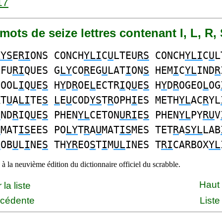
17
1 mots de seize lettres contenant I, L, R, 
LYS
E
RI
ONS CONCH
YLI
C
U
LTEU
RS
CONCH
YLI
C
U
L
LFU
RI
QUES G
LY
CO
R
EG
U
LAT
I
ON
S
HEM
I
C
YL
IND
R
COOL
I
Q
U
E
S
H
Y
D
R
OE
L
ECTR
I
Q
U
E
S
H
Y
D
R
OGEO
L
OG
XT
U
A
LI
TE
S
L
E
U
COD
YS
T
R
OPH
I
ES METH
YL
AC
R
YL
I
ND
R
IQ
U
E
S
PHEN
YL
CETON
URI
E
S
PHEN
YL
PY
RU
V
U
MAT
IS
EES PO
LY
T
R
A
U
MAT
IS
MES TET
R
A
SYL
LAB
L
OB
U
L
I
NE
S
TH
YR
EO
S
T
I
M
UL
INES T
RI
CARBOX
YL
à la neuvième édition du dictionnaire officiel du scrabble.
Haut
la liste
écédente
Liste