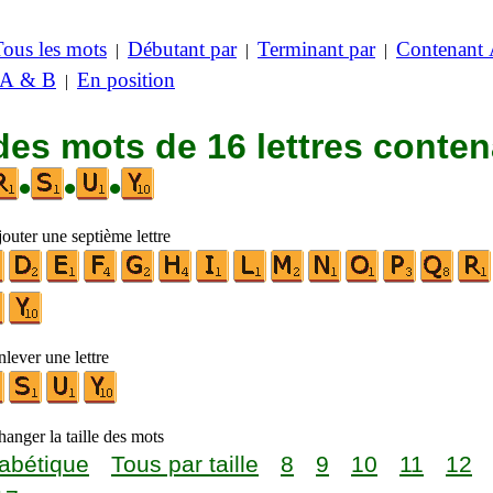
Tous les mots
Débutant par
Terminant par
Contenant
|
|
|
 A & B
En position
|
des mots de 16 lettres conte
•
•
•
outer une septième lettre
lever une lettre
anger la taille des mots
abétique
Tous par taille
8
9
10
11
12