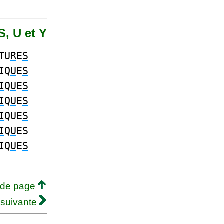
S, U et Y
TU
R
E
S
IQ
U
E
S
I
Q
U
E
S
I
Q
U
E
S
I
QUE
S
I
Q
U
ES
IQ
U
E
S
 de page
 suivante