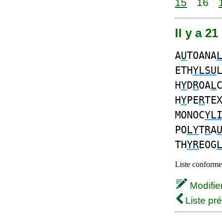
15
16
Il y a 2
A
U
TOANA
ETH
YLSU
H
Y
D
R
OA
L
H
Y
PE
R
TE
MONOC
YL
PO
LY
T
R
A
TH
YR
EOG
Liste conforme 
Modifier 
Liste pr