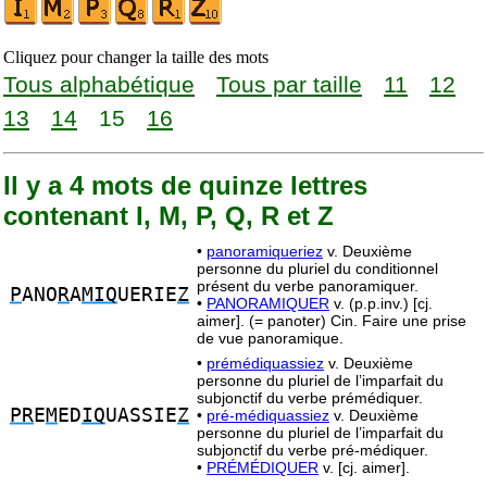
Cliquez pour changer la taille des mots
Tous alphabétique
Tous par taille
11
12
13
14
15
16
Il y a 4 mots de quinze lettres
contenant I, M, P, Q, R et Z
•
panoramiqueriez
v. Deuxième
personne du pluriel du conditionnel
présent du verbe panoramiquer.
P
ANO
R
A
MIQ
UERIE
Z
•
PANORAMIQUER
v. (p.p.inv.) [cj.
aimer]. (= panoter) Cin. Faire une prise
de vue panoramique.
•
prémédiquassiez
v. Deuxième
personne du pluriel de l’imparfait du
subjonctif du verbe prémédiquer.
PR
E
M
ED
IQ
UASSIE
Z
•
pré-médiquassiez
v. Deuxième
personne du pluriel de l’imparfait du
subjonctif du verbe pré-médiquer.
•
PRÉMÉDIQUER
v. [cj. aimer].