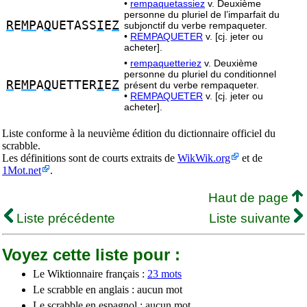
•
rempaquetassiez
v. Deuxième
personne du pluriel de l’imparfait du
R
E
MP
A
Q
UETASS
I
E
Z
subjonctif du verbe rempaqueter.
•
REMPAQUETER
v. [cj. jeter ou
acheter].
•
rempaquetteriez
v. Deuxième
personne du pluriel du conditionnel
R
E
MP
A
Q
UETTER
I
E
Z
présent du verbe rempaqueter.
•
REMPAQUETER
v. [cj. jeter ou
acheter].
Liste conforme à la neuvième édition du dictionnaire officiel du
scrabble.
Les définitions sont de courts extraits de
WikWik.org
et de
1Mot.net
.
Haut de page
Liste précédente
Liste suivante
Voyez cette liste pour :
Le Wiktionnaire français :
23 mots
Le scrabble en anglais : aucun mot
Le scrabble en espagnol : aucun mot