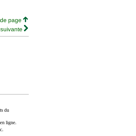
 de page
 suivante
ts du
en ligne.
c.