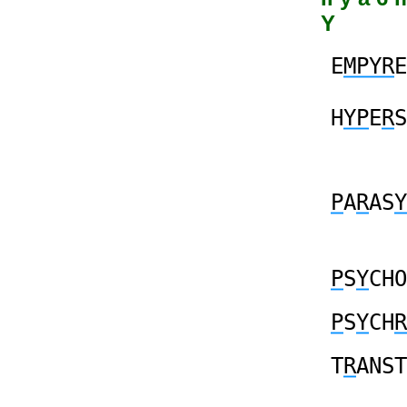
Y
E
MPYR
E
H
YP
E
R
S
P
A
R
AS
Y
P
S
Y
CHO
P
S
Y
CH
R
T
R
ANST