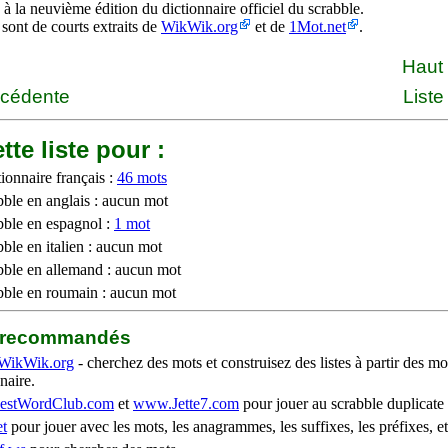
à la neuvième édition du dictionnaire officiel du scrabble.
 sont de courts extraits de
WikWik.org
et de
1Mot.net
.
Haut
écédente
Liste
tte liste pour :
ionnaire français :
46 mots
bble en anglais : aucun mot
bble en espagnol :
1 mot
ble en italien : aucun mot
bble en allemand : aucun mot
bble en roumain : aucun mot
b recommandés
WikWik.org
- cherchez des mots et construisez des listes à partir des mo
naire.
stWordClub.com
et
www.Jette7.com
pour jouer au scrabble duplicate 
t
pour jouer avec les mots, les anagrammes, les suffixes, les préfixes, et