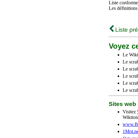
Liste conforme 
Les définitions
Liste pr
Voyez ce
Le Wikt
Le scra
Le scra
Le scrab
Le scra
Le scra
Sites we
Visitez
Wiktion
www.Be
1Mot.ne