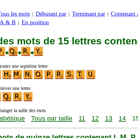
Tous les mots
Débutant par
Terminant par
Contenant
|
|
|
 A & B
En position
|
des mots de 15 lettres conte
•
•
•
outer une septième lettre
lever une lettre
anger la taille des mots
abétique
Tous par taille
11
12
13
14
1
 mots de quinze lettres contenant I, M, P,