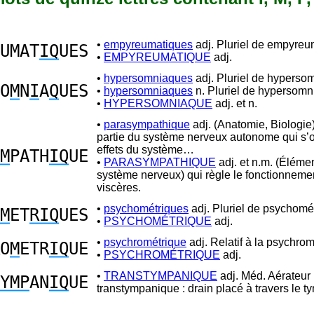
•
empyreumatiques
adj. Pluriel de empyreu
UMAT
IQ
UES
•
EMPYREUMATIQUE
adj.
•
hypersomniaques
adj. Pluriel de hyperso
O
M
N
I
A
Q
UES
•
hypersomniaques
n. Pluriel de hypersomn
•
HYPERSOMNIAQUE
adj. et n.
•
parasympathique
adj. (Anatomie, Biologie)
partie du système nerveux autonome qui s
effets du système…
M
PATH
IQ
UE
•
PARASYMPATHIQUE
adj. et n.m. (Éléme
système nerveux) qui règle le fonctionneme
viscères.
•
psychométriques
adj. Pluriel de psychomé
M
ET
RIQ
UES
•
PSYCHOMÉTRIQUE
adj.
•
psychrométrique
adj. Relatif à la psychrom
O
M
ETR
IQ
UE
•
PSYCHROMÉTRIQUE
adj.
•
TRANSTYMPANIQUE
adj. Méd. Aérateur
YMP
AN
IQ
UE
transtympanique : drain placé à travers le t