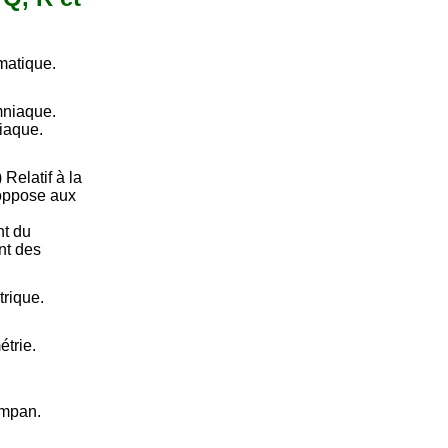
matique.
mniaque.
iaque.
 Relatif à la
’oppose aux
nt du
nt des
trique.
étrie.
ympan.