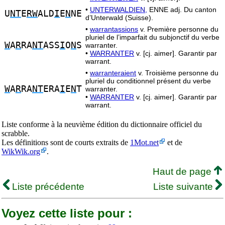
•
UNTERWALDIEN,
ENNE adj. Du canton
U
NT
E
RW
ALD
I
E
N
NE
d’Unterwald (Suisse).
•
warrantassions
v. Première personne du
pluriel de l’imparfait du subjonctif du verbe
W
A
R
RA
NT
ASS
I
O
N
S
warranter.
•
WARRANTER
v. [cj. aimer]. Garantir par
warrant.
•
warranteraient
v. Troisième personne du
pluriel du conditionnel présent du verbe
W
A
R
RA
NT
ERA
I
E
N
T
warranter.
•
WARRANTER
v. [cj. aimer]. Garantir par
warrant.
Liste conforme à la neuvième édition du dictionnaire officiel du
scrabble.
Les définitions sont de courts extraits de
1Mot.net
et de
WikWik.org
.
Haut de page
Liste précédente
Liste suivante
Voyez cette liste pour :