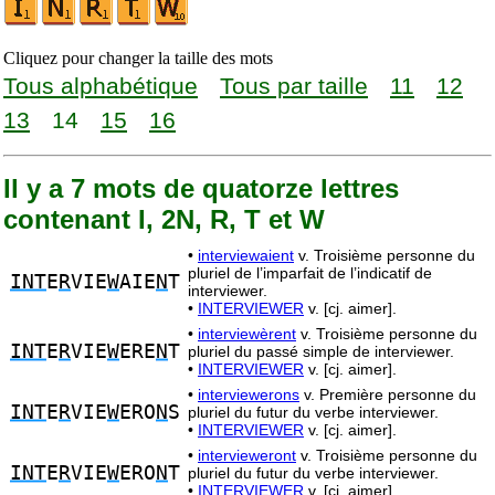
Cliquez pour changer la taille des mots
Tous alphabétique
Tous par taille
11
12
13
14
15
16
Il y a 7 mots de quatorze lettres
contenant I, 2N, R, T et W
•
interviewaient
v. Troisième personne du
pluriel de l’imparfait de l’indicatif de
INT
E
R
VIE
W
AIE
N
T
interviewer.
•
INTERVIEWER
v. [cj. aimer].
•
interviewèrent
v. Troisième personne du
INT
E
R
VIE
W
ERE
N
T
pluriel du passé simple de interviewer.
•
INTERVIEWER
v. [cj. aimer].
•
interviewerons
v. Première personne du
INT
E
R
VIE
W
ERO
N
S
pluriel du futur du verbe interviewer.
•
INTERVIEWER
v. [cj. aimer].
•
intervieweront
v. Troisième personne du
INT
E
R
VIE
W
ERO
N
T
pluriel du futur du verbe interviewer.
•
INTERVIEWER
v. [cj. aimer].