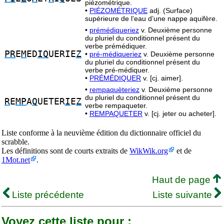
piézométrique.
•
PIÉZOMÉTRIQUE
adj. (Surface)
supérieure de l’eau d’une nappe aquifère.
•
prémédiqueriez
v. Deuxième personne
du pluriel du conditionnel présent du
verbe prémédiquer.
PR
E
M
ED
IQ
UERIE
Z
•
pré-médiqueriez
v. Deuxième personne
du pluriel du conditionnel présent du
verbe pré-médiquer.
•
PRÉMÉDIQUER
v. [cj. aimer].
•
rempaquèteriez
v. Deuxième personne
du pluriel du conditionnel présent du
R
E
MP
A
Q
UETER
I
E
Z
verbe rempaqueter.
•
REMPAQUETER
v. [cj. jeter ou acheter].
Liste conforme à la neuvième édition du dictionnaire officiel du
scrabble.
Les définitions sont de courts extraits de
WikWik.org
et de
1Mot.net
.
Haut de page
Liste précédente
Liste suivante
Voyez cette liste pour :