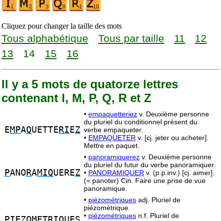
Cliquez pour changer la taille des mots
Tous alphabétique
Tous par taille
11
12
13
14
15
16
Il y a 5 mots de quatorze lettres
contenant I, M, P, Q, R et Z
•
empaquetteriez
v. Deuxième personne
du pluriel du conditionnel présent du
E
MP
A
Q
UETTE
RI
E
Z
verbe empaqueter.
•
EMPAQUETER
v. [cj. jeter ou acheter].
Mettre en paquet.
•
panoramiquerez
v. Deuxième personne
du pluriel du futur du verbe panoramiquer.
P
ANO
R
A
MIQ
UERE
Z
•
PANORAMIQUER
v. (p.p.inv.) [cj. aimer].
(= panoter) Cin. Faire une prise de vue
panoramique.
•
piézométriques
adj. Pluriel de
piézométrique.
•
piézométriques
n.f. Pluriel de
PI
E
Z
O
M
ET
R
I
Q
UES