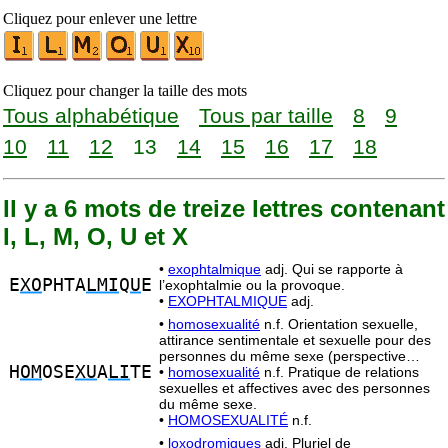
Cliquez pour enlever une lettre
Cliquez pour changer la taille des mots
Tous alphabétique
Tous par taille
8
9
10
11
12
13
14
15
16
17
18
Il y a 6 mots de treize lettres contenant
I, L, M, O, U et X
•
exophtalmique
adj. Qui se rapporte à
E
XO
PHTA
LMI
Q
U
E
l’exophtalmie ou la provoque.
•
EXOPHTALMIQUE
adj.
•
homosexualité
n.f. Orientation sexuelle,
attirance sentimentale et sexuelle pour des
personnes du même sexe (perspective…
H
OM
OSE
XU
A
LI
TE
•
homosexualité
n.f. Pratique de relations
sexuelles et affectives avec des personnes
du même sexe.
•
HOMOSEXUALITÉ
n.f.
•
loxodromiques
adj. Pluriel de