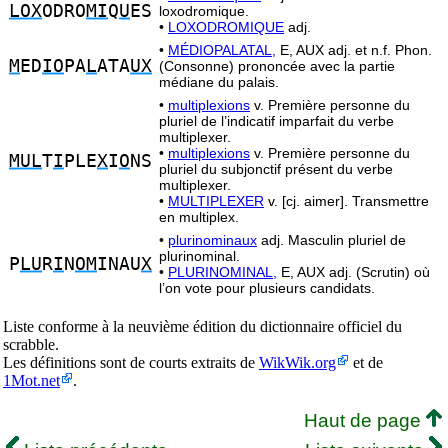
LOX
ODRO
MI
Q
U
ES
loxodromique.
•
LOXODROMIQUE
adj.
•
MÉDIOPALATAL,
E, AUX adj. et n.f. Phon.
M
ED
IO
PA
L
ATA
UX
(Consonne) prononcée avec la partie
médiane du palais.
•
multiplexions
v. Première personne du
pluriel de l’indicatif imparfait du verbe
multiplexer.
•
multiplexions
v. Première personne du
MUL
T
I
PLE
X
I
O
NS
pluriel du subjonctif présent du verbe
multiplexer.
•
MULTIPLEXER
v. [cj. aimer]. Transmettre
en multiplex.
•
plurinominaux
adj. Masculin pluriel de
plurinominal.
P
LU
R
I
N
OM
INAU
X
•
PLURINOMINAL,
E, AUX adj. (Scrutin) où
l’on vote pour plusieurs candidats.
Liste conforme à la neuvième édition du dictionnaire officiel du
scrabble.
Les définitions sont de courts extraits de
WikWik.org
et de
1Mot.net
.
Haut de page