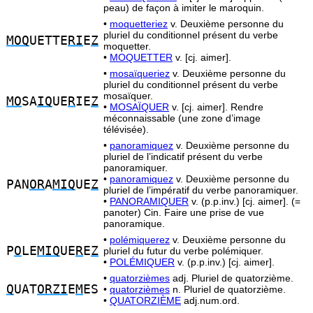
peau) de façon à imiter le maroquin.
•
moquetteriez
v. Deuxième personne du
pluriel du conditionnel présent du verbe
MOQ
UETTE
RI
E
Z
moquetter.
•
MOQUETTER
v. [cj. aimer].
•
mosaïqueriez
v. Deuxième personne du
pluriel du conditionnel présent du verbe
mosaïquer.
MO
SA
IQ
UE
R
IE
Z
•
MOSAÏQUER
v. [cj. aimer]. Rendre
méconnaissable (une zone d’image
télévisée).
•
panoramiquez
v. Deuxième personne du
pluriel de l’indicatif présent du verbe
panoramiquer.
•
panoramiquez
v. Deuxième personne du
PAN
OR
A
MIQ
UE
Z
pluriel de l’impératif du verbe panoramiquer.
•
PANORAMIQUER
v. (p.p.inv.) [cj. aimer]. (=
panoter) Cin. Faire une prise de vue
panoramique.
•
polémiquerez
v. Deuxième personne du
P
O
LE
MIQ
UE
R
E
Z
pluriel du futur du verbe polémiquer.
•
POLÉMIQUER
v. (p.p.inv.) [cj. aimer].
•
quatorzièmes
adj. Pluriel de quatorzième.
Q
UAT
ORZI
E
M
ES
•
quatorzièmes
n. Pluriel de quatorzième.
•
QUATORZIÈME
adj.num.ord.