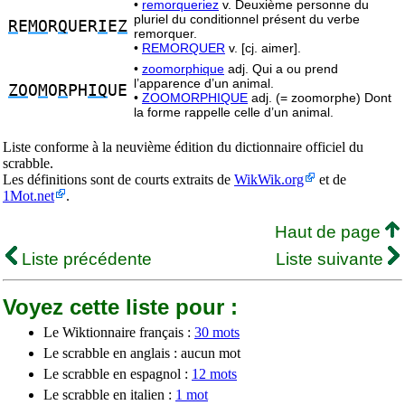
•
remorqueriez
v. Deuxième personne du
pluriel du conditionnel présent du verbe
R
E
MO
R
Q
UER
I
E
Z
remorquer.
•
REMORQUER
v. [cj. aimer].
•
zoomorphique
adj. Qui a ou prend
l’apparence d’un animal.
ZO
O
M
O
R
PH
IQ
UE
•
ZOOMORPHIQUE
adj. (= zoomorphe) Dont
la forme rappelle celle d’un animal.
Liste conforme à la neuvième édition du dictionnaire officiel du
scrabble.
Les définitions sont de courts extraits de
WikWik.org
et de
1Mot.net
.
Haut de page
Liste précédente
Liste suivante
Voyez cette liste pour :
Le Wiktionnaire français :
30 mots
Le scrabble en anglais : aucun mot
Le scrabble en espagnol :
12 mots
Le scrabble en italien :
1 mot