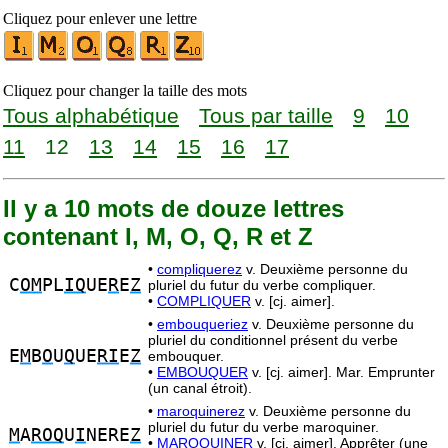
Cliquez pour enlever une lettre
Cliquez pour changer la taille des mots
Tous alphabétique
Tous par taille
9
10
11
12
13
14
15
16
17
Il y a 10 mots de douze lettres
contenant I, M, O, Q, R et Z
•
compliquerez
v. Deuxième personne du
C
OM
PL
IQ
UE
R
E
Z
pluriel du futur du verbe compliquer.
•
COMPLIQUER
v. [cj. aimer].
•
embouqueriez
v. Deuxième personne du
pluriel du conditionnel présent du verbe
E
M
B
O
U
Q
UE
RI
E
Z
embouquer.
•
EMBOUQUER
v. [cj. aimer]. Mar. Emprunter
(un canal étroit).
•
maroquinerez
v. Deuxième personne du
pluriel du futur du verbe maroquiner.
M
A
ROQ
U
I
NERE
Z
•
MAROQUINER
v. [cj. aimer]. Apprêter (une