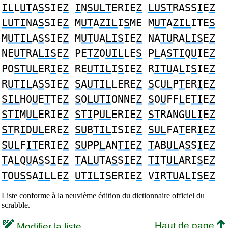
IL
L
UT
A
S
SIE
Z
I
N
SULT
ERIE
Z
LUST
RASS
I
E
Z
LUTI
NA
S
SIE
Z
M
UT
A
ZIL
I
S
ME M
UT
A
ZIL
ITE
S
M
UTIL
A
S
SIE
Z
M
UT
UA
LIS
IE
Z
NA
TU
RA
LIS
E
Z
NE
UT
RA
LIS
E
Z
PE
TZ
O
UIL
LE
S
P
L
A
STI
Q
U
IE
Z
PO
STUL
ER
I
E
Z
RE
UTIL
I
S
IE
Z
R
ITU
A
L
I
S
IE
Z
R
UTIL
A
S
SIE
Z
S
A
UTIL
LERE
Z
S
C
UL
P
T
ER
I
E
Z
SIL
HO
U
E
T
TE
Z
S
O
LUTI
ONNE
Z
S
O
U
FF
L
E
TI
E
Z
STI
M
UL
ERIE
Z
STI
P
UL
ERIE
Z
ST
RANG
ULI
E
Z
ST
R
I
D
UL
ERE
Z
SU
B
TIL
ISIE
Z
SUL
FA
T
ER
I
E
Z
SUL
F
IT
ERIE
Z
SU
PP
L
AN
TI
E
Z
T
AB
UL
A
S
S
I
E
Z
T
A
L
Q
U
A
S
S
I
E
Z
T
A
LU
TA
S
S
I
E
Z
TI
T
UL
ARI
S
E
Z
T
O
US
SA
IL
LE
Z
UTIL
I
S
ERIE
Z
V
I
R
TU
A
L
I
S
E
Z
Liste conforme à la neuvième édition du dictionnaire officiel du
scrabble.
Haut de page
Modifier la liste