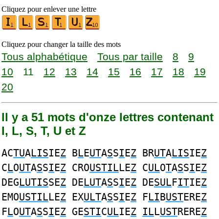
Cliquez pour enlever une lettre
Cliquez pour changer la taille des mots
Tous alphabétique
Tous par taille
8
9
10
11
12
13
14
15
16
17
18
19
20
Il y a 51 mots d'onze lettres contenant
I, L, S, T, U et Z
AC
TU
A
LIS
IE
Z
B
L
E
UT
A
S
S
I
E
Z
BR
UT
A
LIS
IE
Z
C
L
O
UT
A
S
S
I
E
Z
CRO
USTIL
LE
Z
C
UL
O
T
A
S
S
I
E
Z
DEG
LUTIS
SE
Z
DE
LUT
A
S
S
I
E
Z
DE
SUL
F
IT
IE
Z
EMO
USTIL
LE
Z
EX
ULT
A
S
S
I
E
Z
F
LI
B
UST
ERE
Z
F
L
O
UT
A
S
S
I
E
Z
GE
STI
C
UL
IE
Z
IL
L
UST
RERE
Z