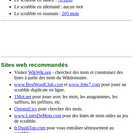
Le scrabble en allemand : aucun mot
Le scrabble en roumain :
205 mots
Sites web recommandés
Visitez
WikWik.org
- cherchez des mots et construisez des
listes à partir des mots du Wiktionnaire.
www.BestWordClub.com
et
www.Jette7.com
pour jouer au
scrabble duplicate en ligne.
1Mot.net
pour jouer avec les mots, les anagrammes, les
suffixes, les préfixes, etc.
Ortograf.ws
pour chercher des mots.
www.ListesDeMots.com
pour des listes de mots utiles au jeu
de scrabble.
fr.DupliTop.com
pour vous entraîner sérieusement au