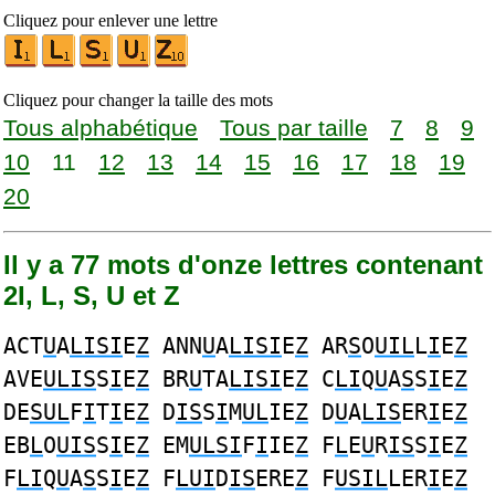
Cliquez pour enlever une lettre
Cliquez pour changer la taille des mots
Tous alphabétique
Tous par taille
7
8
9
10
11
12
13
14
15
16
17
18
19
20
Il y a 77 mots d'onze lettres contenant
2I, L, S, U et Z
ACT
U
A
LISI
E
Z
ANN
U
A
LISI
E
Z
AR
S
O
UIL
L
I
E
Z
AVE
ULIS
S
I
E
Z
BR
U
TA
LISI
E
Z
C
LI
Q
U
A
S
S
I
E
Z
DE
SUL
F
I
T
I
E
Z
D
IS
S
I
M
UL
IE
Z
D
U
A
LIS
ER
I
E
Z
EB
L
O
UIS
S
I
E
Z
EM
ULSI
F
I
IE
Z
F
L
E
U
R
IS
S
I
E
Z
F
LI
Q
U
A
S
S
I
E
Z
F
LUI
D
IS
ERE
Z
F
USIL
LER
I
E
Z