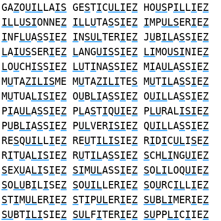
GA
Z
O
UIL
LA
IS
GE
S
T
I
C
ULI
E
Z
HO
US
P
IL
L
I
E
Z
IL
L
USI
ONNE
Z
IL
L
U
TA
S
S
I
E
Z
I
MP
ULS
ER
I
E
Z
I
NF
LU
A
S
S
I
E
Z
I
N
SUL
TER
I
E
Z
J
U
B
IL
A
S
S
I
E
Z
L
A
IUS
SER
I
E
Z
L
ANG
UIS
S
I
E
Z
LI
MO
USI
NIE
Z
L
O
U
CH
IS
S
I
E
Z
LU
T
I
NA
S
S
I
E
Z
M
I
A
UL
A
S
S
I
E
Z
M
U
TA
ZILIS
ME M
U
TA
ZILI
TE
S
M
U
T
IL
A
S
S
I
E
Z
M
U
TUA
LISI
E
Z
O
U
B
LI
A
S
S
I
E
Z
O
UIL
LA
S
S
I
E
Z
P
I
A
UL
A
S
S
I
E
Z
P
L
A
S
T
I
Q
UI
E
Z
P
LU
RAL
ISI
E
Z
P
U
B
LI
A
S
S
I
E
Z
P
UL
VER
ISI
E
Z
Q
UIL
LA
S
S
I
E
Z
RE
S
Q
UIL
L
I
E
Z
RE
U
T
ILIS
IE
Z
R
I
D
I
C
UL
I
S
E
Z
R
I
T
U
A
LIS
IE
Z
R
U
T
IL
A
S
S
I
E
Z
S
CH
LI
NG
UI
E
Z
S
EX
U
A
LI
S
I
E
Z
SI
M
UL
ASS
I
E
Z
S
O
LI
LOQ
UI
E
Z
S
O
LU
B
I
L
I
SE
Z
S
O
UIL
LER
I
E
Z
S
O
U
RC
IL
L
I
E
Z
S
T
I
M
UL
ER
I
E
Z
S
T
I
P
UL
ER
I
E
Z
SU
B
LI
MER
I
E
Z
SU
BT
ILI
SIE
Z
SUL
F
I
TER
I
E
Z
SU
PP
LI
C
I
IE
Z