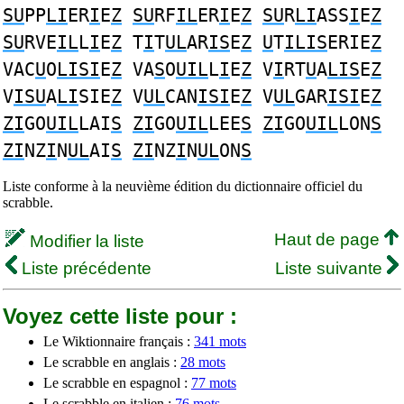
SU
PP
LI
ER
I
E
Z
SU
RF
IL
ER
I
E
Z
SU
R
LI
ASS
I
E
Z
SU
RVE
IL
L
I
E
Z
T
I
T
UL
AR
IS
E
Z
U
T
ILIS
ERIE
Z
VAC
U
O
LISI
E
Z
VA
S
O
UIL
L
I
E
Z
V
I
RT
U
A
LIS
E
Z
V
ISU
A
LI
SIE
Z
V
UL
CAN
ISI
E
Z
V
UL
GAR
ISI
E
Z
ZI
GO
UIL
LAI
S
ZI
GO
UIL
LEE
S
ZI
GO
UIL
LON
S
ZI
NZ
I
N
UL
AI
S
ZI
NZ
I
N
UL
ON
S
Liste conforme à la neuvième édition du dictionnaire officiel du
scrabble.
Haut de page
Modifier la liste
Liste précédente
Liste suivante
Voyez cette liste pour :
Le Wiktionnaire français :
341 mots
Le scrabble en anglais :
28 mots
Le scrabble en espagnol :
77 mots
Le scrabble en italien :
76 mots