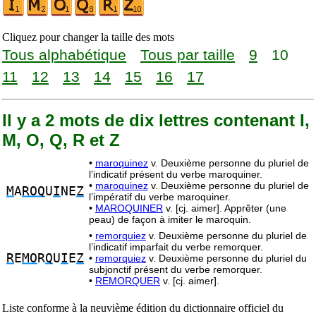
Cliquez pour changer la taille des mots
Tous alphabétique
Tous par taille
9
10
11
12
13
14
15
16
17
Il y a 2 mots de dix lettres contenant I,
M, O, Q, R et Z
•
maroquinez
v. Deuxième personne du pluriel de
l’indicatif présent du verbe maroquiner.
•
maroquinez
v. Deuxième personne du pluriel de
M
A
ROQ
U
I
NE
Z
l’impératif du verbe maroquiner.
•
MAROQUINER
v. [cj. aimer]. Apprêter (une
peau) de façon à imiter le maroquin.
•
remorquiez
v. Deuxième personne du pluriel de
l’indicatif imparfait du verbe remorquer.
R
E
MO
R
Q
U
I
E
Z
•
remorquiez
v. Deuxième personne du pluriel du
subjonctif présent du verbe remorquer.
•
REMORQUER
v. [cj. aimer].
Liste conforme à la neuvième édition du dictionnaire officiel du