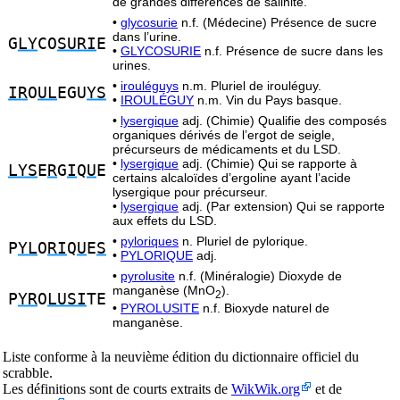
de grandes différences de salinité.
•
glycosurie
n.f. (Médecine) Présence de sucre
dans l’urine.
G
LY
CO
SURI
E
•
GLYCOSURIE
n.f. Présence de sucre dans les
urines.
•
irouléguys
n.m. Pluriel de irouléguy.
IR
O
UL
EGU
YS
•
IROULÉGUY
n.m. Vin du Pays basque.
•
lysergique
adj. (Chimie) Qualifie des composés
organiques dérivés de l’ergot de seigle,
précurseurs de médicaments et du LSD.
•
lysergique
adj. (Chimie) Qui se rapporte à
LYS
E
R
G
I
Q
U
E
certains alcaloïdes d’ergoline ayant l’acide
lysergique pour précurseur.
•
lysergique
adj. (Par extension) Qui se rapporte
aux effets du LSD.
•
pyloriques
n. Pluriel de pylorique.
P
YL
O
RI
Q
U
E
S
•
PYLORIQUE
adj.
•
pyrolusite
n.f. (Minéralogie) Dioxyde de
manganèse (MnO
).
2
P
YR
O
LUSI
TE
•
PYROLUSITE
n.f. Bioxyde naturel de
manganèse.
Liste conforme à la neuvième édition du dictionnaire officiel du
scrabble.
Les définitions sont de courts extraits de
WikWik.org
et de