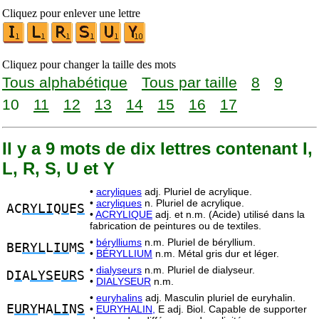
Cliquez pour enlever une lettre
Cliquez pour changer la taille des mots
Tous alphabétique
Tous par taille
8
9
10
11
12
13
14
15
16
17
Il y a 9 mots de dix lettres contenant I,
L, R, S, U et Y
•
acryliques
adj. Pluriel de acrylique.
•
acryliques
n. Pluriel de acrylique.
AC
RYLI
Q
U
E
S
•
ACRYLIQUE
adj. et n.m. (Acide) utilisé dans la
fabrication de peintures ou de textiles.
•
bérylliums
n.m. Pluriel de béryllium.
BE
RYL
L
IU
M
S
•
BÉRYLLIUM
n.m. Métal gris dur et léger.
•
dialyseurs
n.m. Pluriel de dialyseur.
D
I
A
LYS
E
UR
S
•
DIALYSEUR
n.m.
•
euryhalins
adj. Masculin pluriel de euryhalin.
E
URY
HA
LI
N
S
•
EURYHALIN,
E adj. Biol. Capable de supporter