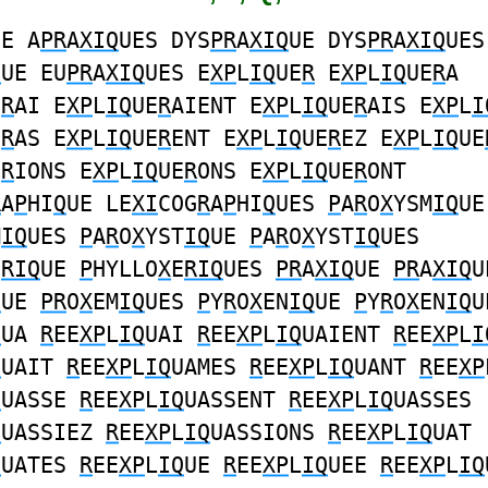
UE A
PR
A
XIQ
UES DYS
PR
A
XIQ
UE DYS
PR
A
XIQ
UES
Q
UE EU
PR
A
XIQ
UES E
XP
L
IQ
UE
R
E
XP
L
IQ
UE
R
A
E
R
AI E
XP
L
IQ
UE
R
AIENT E
XP
L
IQ
UE
R
AIS E
XP
L
I
E
R
AS E
XP
L
IQ
UE
R
ENT E
XP
L
IQ
UE
R
EZ E
XP
L
IQ
UE
E
R
IONS E
XP
L
IQ
UE
R
ONS E
XP
L
IQ
UE
R
ONT
R
A
P
HI
Q
UE LE
XI
COG
R
A
P
HI
Q
UES
P
A
R
O
X
YSM
IQ
UE
M
IQ
UES
P
A
R
O
X
YST
IQ
UE
P
A
R
O
X
YST
IQ
UES
E
RIQ
UE
P
HYLLO
X
E
RIQ
UES
PR
A
XIQ
UE
PR
A
XIQ
U
Q
UE
PR
O
X
EM
IQ
UES
P
Y
R
O
X
EN
IQ
UE
P
Y
R
O
X
EN
IQ
U
Q
UA
R
EE
XP
L
IQ
UAI
R
EE
XP
L
IQ
UAIENT
R
EE
XP
L
I
Q
UAIT
R
EE
XP
L
IQ
UAMES
R
EE
XP
L
IQ
UANT
R
EE
XP
Q
UASSE
R
EE
XP
L
IQ
UASSENT
R
EE
XP
L
IQ
UASSES
Q
UASSIEZ
R
EE
XP
L
IQ
UASSIONS
R
EE
XP
L
IQ
UAT
Q
UATES
R
EE
XP
L
IQ
UE
R
EE
XP
L
IQ
UEE
R
EE
XP
L
IQ