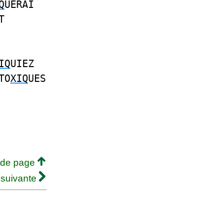
Q
UERAI
T
IQ
UIEZ
TO
XIQ
UES
 de page
 suivante