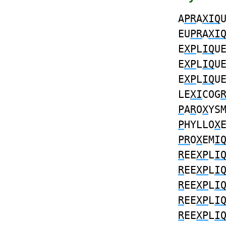
A
PR
A
XIQ
EU
PR
A
XI
E
XP
L
IQ
U
E
XP
L
IQ
U
E
XP
L
IQ
U
LE
XI
COG
P
A
R
O
X
YS
P
HYLLO
X
PR
O
X
EM
I
R
EE
XP
L
I
R
EE
XP
L
I
R
EE
XP
L
I
R
EE
XP
L
I
R
EE
XP
L
I