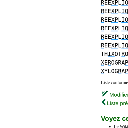
R
EE
XP
L
I
R
EE
XP
L
I
R
EE
XP
L
I
R
EE
XP
L
I
R
EE
XP
L
I
R
EE
XP
L
I
TH
IX
OT
R
X
E
R
OGRA
X
YLOG
R
A
Liste conforme 
Modifier 
Liste pr
Voyez ce
Le Wikt