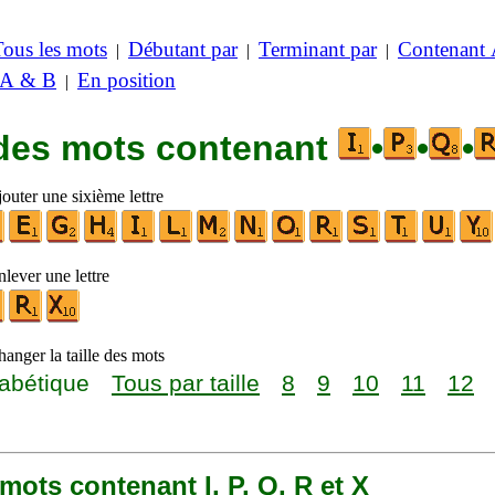
Tous les mots
Débutant par
Terminant par
Contenant
|
|
|
 A & B
En position
|
 des mots contenant
•
•
•
outer une sixième lettre
lever une lettre
anger la taille des mots
abétique
Tous par taille
8
9
10
11
12
0 mots contenant I, P, Q, R et X