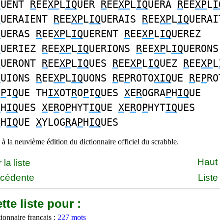
Q
UENT
R
EE
XP
L
IQ
UER
R
EE
XP
L
IQ
UERA
R
EE
XP
L
I
Q
UERAIENT
R
EE
XP
L
IQ
UERAIS
R
EE
XP
L
IQ
UERAI
Q
UERAS
R
EE
XP
L
IQ
UERENT
R
EE
XP
L
IQ
UEREZ
Q
UERIEZ
R
EE
XP
L
IQ
UERIONS
R
EE
XP
L
IQ
UERONS
Q
UERONT
R
EE
XP
L
IQ
UES
R
EE
XP
L
IQ
UEZ
R
EE
XP
L
Q
UIONS
R
EE
XP
L
IQ
UONS
R
E
P
ROTO
XIQ
UE
R
E
P
RO
O
P
I
Q
UE TH
IX
OT
R
O
P
I
Q
UES
X
E
R
OGRA
P
H
IQ
UE
P
H
IQ
UES
X
E
R
O
P
HYT
IQ
UE
X
E
R
O
P
HYT
IQ
UES
P
H
IQ
UE
X
YLOG
R
A
P
H
IQ
UES
à la neuvième édition du dictionnaire officiel du scrabble.
Haut
la liste
écédente
Liste
tte liste pour :
ionnaire français :
227 mots