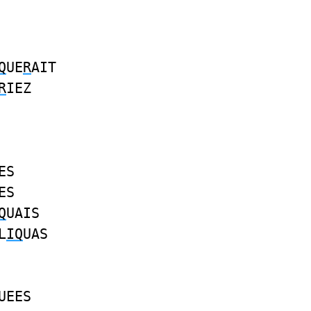
Q
UE
R
AIT
R
IEZ
ES
ES
Q
UAIS
L
IQ
UAS
UEES