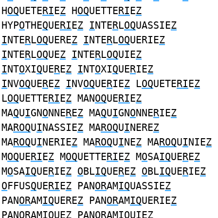
H
OQ
UETE
RI
E
Z
H
OQ
UETTE
RI
E
Z
HYP
O
THE
Q
UE
RI
E
Z
I
NTE
R
L
OQ
UASSIE
Z
I
NTE
R
L
OQ
UERE
Z
I
NTE
R
L
OQ
UERIE
Z
I
NTE
R
L
OQ
UE
Z
I
NTE
R
L
OQ
UIE
Z
I
NT
O
XI
Q
UE
R
E
Z
I
NT
O
XI
Q
UE
R
IE
Z
I
NV
OQ
UE
R
E
Z
I
NV
OQ
UE
R
IE
Z
L
OQ
UETE
RI
E
Z
L
OQ
UETTE
RI
E
Z
MAN
OQ
UE
RI
E
Z
MA
Q
U
I
GN
O
NNE
R
E
Z
MA
Q
U
I
GN
O
NNE
R
IE
Z
MA
ROQ
U
I
NASSIE
Z
MA
ROQ
U
I
NERE
Z
MA
ROQ
U
I
NERIE
Z
MA
ROQ
U
I
NE
Z
MA
ROQ
U
I
NIE
Z
M
OQ
UE
RI
E
Z
M
OQ
UETTE
RI
E
Z
M
O
SA
IQ
UE
R
E
Z
M
O
SA
IQ
UE
R
IE
Z
O
BL
IQ
UE
R
E
Z
O
BL
IQ
UE
R
IE
Z
O
FFUS
Q
UE
RI
E
Z
PAN
OR
AM
IQ
UASSIE
Z
PAN
OR
AM
IQ
UERE
Z
PAN
OR
AM
IQ
UERIE
Z
PAN
OR
AM
IQ
UE
Z
PAN
OR
AM
IQ
UIE
Z