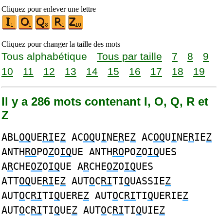
Cliquez pour enlever une lettre
Cliquez pour changer la taille des mots
Tous alphabétique
Tous par taille
7
8
9
10
11
12
13
14
15
16
17
18
19
Il y a 286 mots contenant I, O, Q, R et
Z
ABL
OQ
UE
RI
E
Z
AC
OQ
U
I
NE
R
E
Z
AC
OQ
U
I
NE
R
IE
Z
ANTH
RO
PO
Z
O
IQ
UE ANTH
RO
PO
Z
O
IQ
UES
A
R
CHE
OZ
O
IQ
UE A
R
CHE
OZ
O
IQ
UES
ATT
OQ
UE
RI
E
Z
AUT
O
C
RI
TI
Q
UASSIE
Z
AUT
O
C
RI
TI
Q
UERE
Z
AUT
O
C
RI
TI
Q
UERIE
Z
AUT
O
C
RI
TI
Q
UE
Z
AUT
O
C
RI
TI
Q
UIE
Z