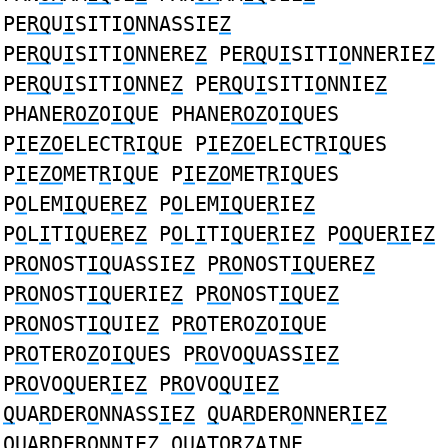
PE
RQ
U
I
SITI
O
NNASSIE
Z
PE
RQ
U
I
SITI
O
NNERE
Z
PE
RQ
U
I
SITI
O
NNERIE
Z
PE
RQ
U
I
SITI
O
NNE
Z
PE
RQ
U
I
SITI
O
NNIE
Z
PHANE
ROZ
O
IQ
UE PHANE
ROZ
O
IQ
UES
P
I
E
ZO
ELECT
R
I
Q
UE P
I
E
ZO
ELECT
R
I
Q
UES
P
I
E
ZO
MET
R
I
Q
UE P
I
E
ZO
MET
R
I
Q
UES
P
O
LEM
IQ
UE
R
E
Z
P
O
LEM
IQ
UE
R
IE
Z
P
O
L
I
TI
Q
UE
R
E
Z
P
O
L
I
TI
Q
UE
R
IE
Z
P
OQ
UE
RI
E
Z
P
RO
NOST
IQ
UASSIE
Z
P
RO
NOST
IQ
UERE
Z
P
RO
NOST
IQ
UERIE
Z
P
RO
NOST
IQ
UE
Z
P
RO
NOST
IQ
UIE
Z
P
RO
TERO
Z
O
IQ
UE
P
RO
TERO
Z
O
IQ
UES P
RO
VO
Q
UASS
I
E
Z
P
RO
VO
Q
UER
I
E
Z
P
RO
VO
Q
U
I
E
Z
Q
UA
R
DER
O
NNASS
I
E
Z
Q
UA
R
DER
O
NNER
I
E
Z
Q
UA
R
DER
O
NN
I
E
Z
Q
UAT
ORZ
A
I
NE