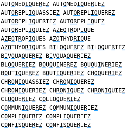
AUT
O
MED
IQ
UE
R
E
Z
AUT
O
MED
IQ
UE
R
IE
Z
AUT
OR
EPL
IQ
UASSIE
Z
AUT
OR
EPL
IQ
UERE
Z
AUT
OR
EPL
IQ
UERIE
Z
AUT
OR
EPL
IQ
UE
Z
AUT
OR
EPL
IQ
UIE
Z
A
Z
E
O
T
R
OP
IQ
UE
A
Z
E
O
T
R
OP
IQ
UES A
ZO
THYD
RIQ
UE
A
ZO
THYD
RIQ
UES B
I
L
OQ
UE
R
E
Z
B
I
L
OQ
UE
R
IE
Z
B
I
V
O
UA
Q
UE
R
E
Z
B
I
V
O
UA
Q
UE
R
IE
Z
BL
OQ
UE
RI
E
Z
B
O
U
Q
U
I
NE
R
E
Z
B
O
U
Q
U
I
NE
R
IE
Z
B
O
UT
IQ
UE
R
E
Z
B
O
UT
IQ
UE
R
IE
Z
CH
OQ
UE
RI
E
Z
CH
RO
N
IQ
UASSIE
Z
CH
RO
N
IQ
UERE
Z
CH
RO
N
IQ
UERIE
Z
CH
RO
N
IQ
UE
Z
CH
RO
N
IQ
UIE
Z
CL
OQ
UE
RI
E
Z
C
O
LLO
Q
UE
RI
E
Z
C
O
MMUN
IQ
UE
R
E
Z
C
O
MMUN
IQ
UE
R
IE
Z
C
O
MPL
IQ
UE
R
E
Z
C
O
MPL
IQ
UE
R
IE
Z
C
O
NF
I
S
Q
UE
R
E
Z
C
O
NF
I
S
Q
UE
R
IE
Z