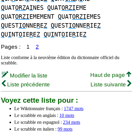
Q
UAT
ORZ
A
I
NES
Q
UAT
ORZI
EME
Q
UAT
ORZI
EMEMENT
Q
UAT
ORZI
EMES
Q
UEST
IO
NNE
R
E
Z
Q
UEST
IO
NNE
R
IE
Z
Q
U
I
NT
O
IE
R
E
Z
Q
U
I
NT
O
IE
R
IE
Z
Pages :
1
2
Liste conforme à la neuvième édition du dictionnaire officiel du
scrabble.
Haut de page
Modifier la liste
Liste précédente
Liste suivante
Voyez cette liste pour :
Le Wiktionnaire français :
1747 mots
Le scrabble en anglais :
10 mots
Le scrabble en espagnol :
234 mots
Le scrabble en italien :
99 mots