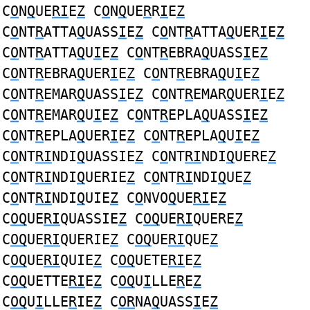
C
O
N
Q
UE
RI
E
Z
C
O
N
Q
UE
R
R
I
E
Z
C
O
NT
R
ATTA
Q
UASS
I
E
Z
C
O
NT
R
ATTA
Q
UER
I
E
Z
C
O
NT
R
ATTA
Q
U
I
E
Z
C
O
NT
R
EBRA
Q
UASS
I
E
Z
C
O
NT
R
EBRA
Q
UER
I
E
Z
C
O
NT
R
EBRA
Q
U
I
E
Z
C
O
NT
R
EMAR
Q
UASS
I
E
Z
C
O
NT
R
EMAR
Q
UER
I
E
Z
C
O
NT
R
EMAR
Q
U
I
E
Z
C
O
NT
R
EPLA
Q
UASS
I
E
Z
C
O
NT
R
EPLA
Q
UER
I
E
Z
C
O
NT
R
EPLA
Q
U
I
E
Z
C
O
NT
RI
NDI
Q
UASSIE
Z
C
O
NT
RI
NDI
Q
UERE
Z
C
O
NT
RI
NDI
Q
UERIE
Z
C
O
NT
RI
NDI
Q
UE
Z
C
O
NT
RI
NDI
Q
UIE
Z
C
O
NVO
Q
UE
RI
E
Z
C
OQ
UE
RI
QUASSIE
Z
C
OQ
UE
RI
QUERE
Z
C
OQ
UE
RI
QUERIE
Z
C
OQ
UE
RI
QUE
Z
C
OQ
UE
RI
QUIE
Z
C
OQ
UETE
RI
E
Z
C
OQ
UETTE
RI
E
Z
C
OQ
U
I
LLE
R
E
Z
C
OQ
U
I
LLE
R
IE
Z
C
OR
NA
Q
UASS
I
E
Z