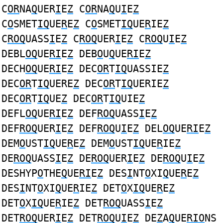
C
OR
NA
Q
UER
I
E
Z
C
OR
NA
Q
U
I
E
Z
C
O
SMET
IQ
UE
R
E
Z
C
O
SMET
IQ
UE
R
IE
Z
C
ROQ
UASS
I
E
Z
C
ROQ
UER
I
E
Z
C
ROQ
U
I
E
Z
DEBL
OQ
UE
RI
E
Z
DEB
O
U
Q
UE
RI
E
Z
DECH
OQ
UE
RI
E
Z
DEC
OR
T
IQ
UASSIE
Z
DEC
OR
T
IQ
UERE
Z
DEC
OR
T
IQ
UERIE
Z
DEC
OR
T
IQ
UE
Z
DEC
OR
T
IQ
UIE
Z
DEFL
OQ
UE
RI
E
Z
DEF
ROQ
UASS
I
E
Z
DEF
ROQ
UER
I
E
Z
DEF
ROQ
U
I
E
Z
DEL
OQ
UE
RI
E
Z
DEM
O
UST
IQ
UE
R
E
Z
DEM
O
UST
IQ
UE
R
IE
Z
DE
ROQ
UASS
I
E
Z
DE
ROQ
UER
I
E
Z
DE
ROQ
U
I
E
Z
DESHYP
O
THE
Q
UE
RI
E
Z
DES
I
NT
O
XI
Q
UE
R
E
Z
DES
I
NT
O
XI
Q
UE
R
IE
Z
DET
O
X
IQ
UE
R
E
Z
DET
O
X
IQ
UE
R
IE
Z
DET
ROQ
UASS
I
E
Z
DET
ROQ
UER
I
E
Z
DET
ROQ
U
I
E
Z
DE
Z
A
Q
UE
RIO
NS