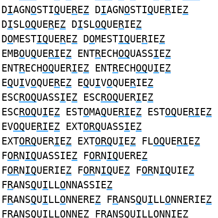
D
I
AGN
O
STI
Q
UE
R
E
Z
D
I
AGN
O
STI
Q
UE
R
IE
Z
D
I
SL
OQ
UE
R
E
Z
D
I
SL
OQ
UE
R
IE
Z
D
O
MEST
IQ
UE
R
E
Z
D
O
MEST
IQ
UE
R
IE
Z
EMB
O
U
Q
UE
RI
E
Z
ENT
R
ECH
OQ
UASS
I
E
Z
ENT
R
ECH
OQ
UER
I
E
Z
ENT
R
ECH
OQ
U
I
E
Z
E
Q
U
I
V
O
QUE
R
E
Z
E
Q
U
I
V
O
QUE
R
IE
Z
ESC
ROQ
UASS
I
E
Z
ESC
ROQ
UER
I
E
Z
ESC
ROQ
U
I
E
Z
EST
O
MA
Q
UE
RI
E
Z
EST
OQ
UE
RI
E
Z
EV
OQ
UE
RI
E
Z
EXT
ORQ
UASS
I
E
Z
EXT
ORQ
UER
I
E
Z
EXT
ORQ
U
I
E
Z
FL
OQ
UE
RI
E
Z
F
OR
N
IQ
UASSIE
Z
F
OR
N
IQ
UERE
Z
F
OR
N
IQ
UERIE
Z
F
OR
N
IQ
UE
Z
F
OR
N
IQ
UIE
Z
F
R
ANS
Q
U
I
LL
O
NNASSIE
Z
F
R
ANS
Q
U
I
LL
O
NNERE
Z
F
R
ANS
Q
U
I
LL
O
NNERIE
Z
F
R
ANS
Q
U
I
LL
O
NNE
Z
F
R
ANS
Q
U
I
LL
O
NNIE
Z