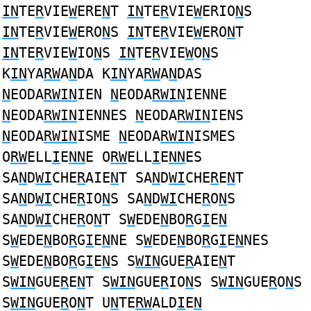
IN
TE
R
VIE
W
ERE
N
T
IN
TE
R
VIE
W
ERIO
N
S
IN
TE
R
VIE
W
ERO
N
S
IN
TE
R
VIE
W
ERO
N
T
IN
TE
R
VIE
W
IO
N
S
IN
TE
R
VIE
W
O
N
S
K
IN
YA
RW
A
N
DA K
IN
YA
RW
A
N
DAS
N
EODA
RWIN
IEN
N
EODA
RWIN
IENNE
N
EODA
RWIN
IENNES
N
EODA
RWIN
IENS
N
EODA
RWIN
ISME
N
EODA
RWIN
ISMES
O
RW
ELL
I
E
NN
E O
RW
ELL
I
E
NN
ES
SA
N
D
WI
CHE
R
AIE
N
T SA
N
D
WI
CHE
R
E
N
T
SA
N
D
WI
CHE
R
IO
N
S SA
N
D
WI
CHE
R
O
N
S
SA
N
D
WI
CHE
R
O
N
T S
W
EDE
N
BO
R
G
I
E
N
S
W
EDE
N
BO
R
G
I
E
N
NE S
W
EDE
N
BO
R
G
I
E
N
NES
S
W
EDE
N
BO
R
G
I
E
N
S S
WIN
GUE
R
AIE
N
T
S
WIN
GUE
R
E
N
T S
WIN
GUE
R
IO
N
S S
WIN
GUE
R
O
N
S
S
WIN
GUE
R
O
N
T U
N
TE
RW
ALD
I
E
N