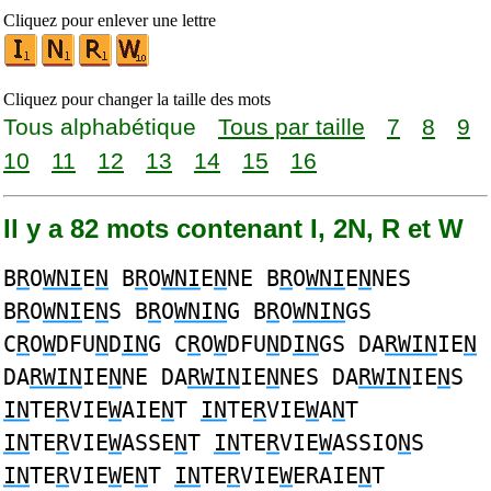
Cliquez pour enlever une lettre
Cliquez pour changer la taille des mots
Tous alphabétique
Tous par taille
7
8
9
10
11
12
13
14
15
16
Il y a 82 mots contenant I, 2N, R et W
B
R
O
WNI
E
N
B
R
O
WNI
E
N
NE B
R
O
WNI
E
N
NES
B
R
O
WNI
E
N
S B
R
O
WNIN
G B
R
O
WNIN
GS
C
R
O
W
DFU
N
D
IN
G C
R
O
W
DFU
N
D
IN
GS DA
RWIN
IE
N
DA
RWIN
IE
N
NE DA
RWIN
IE
N
NES DA
RWIN
IE
N
S
IN
TE
R
VIE
W
AIE
N
T
IN
TE
R
VIE
W
A
N
T
IN
TE
R
VIE
W
ASSE
N
T
IN
TE
R
VIE
W
ASSIO
N
S
IN
TE
R
VIE
W
E
N
T
IN
TE
R
VIE
W
ERAIE
N
T