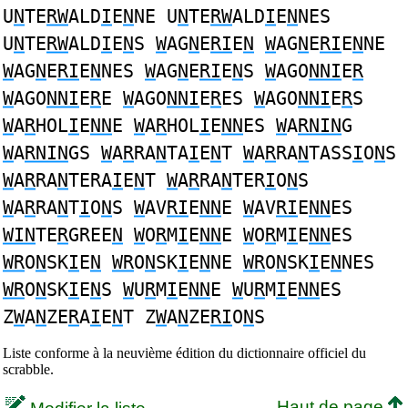
U
N
TE
RW
ALD
I
E
N
NE U
N
TE
RW
ALD
I
E
N
NES
U
N
TE
RW
ALD
I
E
N
S
W
AG
N
E
RI
E
N
W
AG
N
E
RI
E
N
NE
W
AG
N
E
RI
E
N
NES
W
AG
N
E
RI
E
N
S
W
AGO
NNI
E
R
W
AGO
NNI
E
R
E
W
AGO
NNI
E
R
ES
W
AGO
NNI
E
R
S
W
A
R
HOL
I
E
NN
E
W
A
R
HOL
I
E
NN
ES
W
A
RNIN
G
W
A
RNIN
GS
W
A
R
RA
N
TA
I
E
N
T
W
A
R
RA
N
TASS
I
O
N
S
W
A
R
RA
N
TERA
I
E
N
T
W
A
R
RA
N
TER
I
O
N
S
W
A
R
RA
N
T
I
O
N
S
W
AV
RI
E
NN
E
W
AV
RI
E
NN
ES
WIN
TE
R
GREE
N
W
O
R
M
I
E
NN
E
W
O
R
M
I
E
NN
ES
WR
O
N
SK
I
E
N
WR
O
N
SK
I
E
N
NE
WR
O
N
SK
I
E
N
NES
WR
O
N
SK
I
E
N
S
W
U
R
M
I
E
NN
E
W
U
R
M
I
E
NN
ES
Z
W
A
N
ZE
R
A
I
E
N
T Z
W
A
N
ZE
RI
O
N
S
Liste conforme à la neuvième édition du dictionnaire officiel du
scrabble.
Haut de page