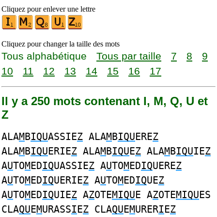
Cliquez pour enlever une lettre
Cliquez pour changer la taille des mots
Tous alphabétique
Tous par taille
7
8
9
10
11
12
13
14
15
16
17
Il y a 250 mots contenant I, M, Q, U et
Z
ALA
M
B
IQU
ASSIE
Z
ALA
M
B
IQU
ERE
Z
ALA
M
B
IQU
ERIE
Z
ALA
M
B
IQU
E
Z
ALA
M
B
IQU
IE
Z
A
U
TO
M
ED
IQ
UASSIE
Z
A
U
TO
M
ED
IQ
UERE
Z
A
U
TO
M
ED
IQ
UERIE
Z
A
U
TO
M
ED
IQ
UE
Z
A
U
TO
M
ED
IQ
UIE
Z
A
Z
OTE
MIQU
E A
Z
OTE
MIQU
ES
CLA
QU
E
M
URASS
I
E
Z
CLA
QU
E
M
URER
I
E
Z