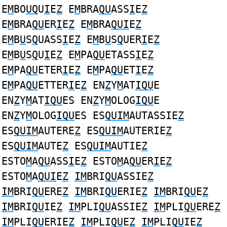
E
M
BO
UQ
U
I
E
Z
E
M
BRA
QU
ASS
I
E
Z
E
M
BRA
QU
ER
I
E
Z
E
M
BRA
QUI
E
Z
E
M
B
U
S
Q
UASS
I
E
Z
E
M
B
U
S
Q
UER
I
E
Z
E
M
B
U
S
Q
U
I
E
Z
E
M
PA
QU
ETASS
I
E
Z
E
M
PA
QU
ETER
I
E
Z
E
M
PA
QU
ET
I
E
Z
E
M
PA
QU
ETTER
I
E
Z
EN
Z
Y
M
AT
IQU
E
EN
Z
Y
M
AT
IQU
ES EN
Z
Y
M
OLOG
IQU
E
EN
Z
Y
M
OLOG
IQU
ES ES
QUIM
AUTASSIE
Z
ES
QUIM
AUTERE
Z
ES
QUIM
AUTERIE
Z
ES
QUIM
AUTE
Z
ES
QUIM
AUTIE
Z
ESTO
M
A
QU
ASS
I
E
Z
ESTO
M
A
QU
ER
I
E
Z
ESTO
M
A
QUI
E
Z
IM
BRI
QU
ASSIE
Z
IM
BRI
QU
ERE
Z
IM
BRI
QU
ERIE
Z
IM
BRI
QU
E
Z
IM
BRI
QU
IE
Z
IM
PLI
QU
ASSIE
Z
IM
PLI
QU
ERE
Z
IM
PLI
QU
ERIE
Z
IM
PLI
QU
E
Z
IM
PLI
QU
IE
Z