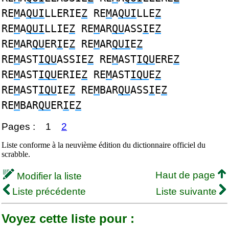
RE
M
A
QUI
LLERIE
Z
RE
M
A
QUI
LLE
Z
RE
M
A
QUI
LLIE
Z
RE
M
AR
QU
ASS
I
E
Z
RE
M
AR
QU
ER
I
E
Z
RE
M
AR
QUI
E
Z
RE
M
AST
IQU
ASSIE
Z
RE
M
AST
IQU
ERE
Z
RE
M
AST
IQU
ERIE
Z
RE
M
AST
IQU
E
Z
RE
M
AST
IQU
IE
Z
RE
M
BAR
QU
ASS
I
E
Z
RE
M
BAR
QU
ER
I
E
Z
Pages :
1
2
Liste conforme à la neuvième édition du dictionnaire officiel du
scrabble.
Haut de page
Modifier la liste
Liste précédente
Liste suivante
Voyez cette liste pour :