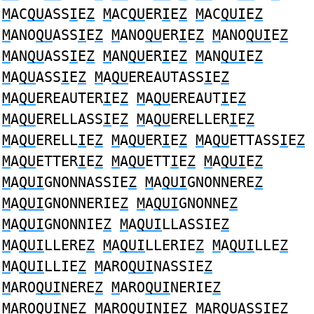
M
AC
QU
ASS
I
E
Z
M
AC
QU
ER
I
E
Z
M
AC
QUI
E
Z
M
ANO
QU
ASS
I
E
Z
M
ANO
QU
ER
I
E
Z
M
ANO
QUI
E
Z
M
AN
QU
ASS
I
E
Z
M
AN
QU
ER
I
E
Z
M
AN
QUI
E
Z
M
A
QU
ASS
I
E
Z
M
A
QU
EREAUTASS
I
E
Z
M
A
QU
EREAUTER
I
E
Z
M
A
QU
EREAUT
I
E
Z
M
A
QU
ERELLASS
I
E
Z
M
A
QU
ERELLER
I
E
Z
M
A
QU
ERELL
I
E
Z
M
A
QU
ER
I
E
Z
M
A
QU
ETTASS
I
E
Z
M
A
QU
ETTER
I
E
Z
M
A
QU
ETT
I
E
Z
M
A
QUI
E
Z
M
A
QUI
GNONNASSIE
Z
M
A
QUI
GNONNERE
Z
M
A
QUI
GNONNERIE
Z
M
A
QUI
GNONNE
Z
M
A
QUI
GNONNIE
Z
M
A
QUI
LLASSIE
Z
M
A
QUI
LLERE
Z
M
A
QUI
LLERIE
Z
M
A
QUI
LLE
Z
M
A
QUI
LLIE
Z
M
ARO
QUI
NASSIE
Z
M
ARO
QUI
NERE
Z
M
ARO
QUI
NERIE
Z
M
ARO
QUI
NE
Z
M
ARO
QUI
NIE
Z
M
AR
QU
ASS
I
E
Z