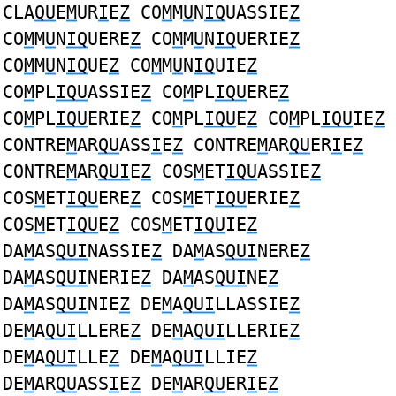
CLA
QU
E
M
UR
I
E
Z
CO
M
M
U
N
IQ
UASSIE
Z
CO
M
M
U
N
IQ
UERE
Z
CO
M
M
U
N
IQ
UERIE
Z
CO
M
M
U
N
IQ
UE
Z
CO
M
M
U
N
IQ
UIE
Z
CO
M
PL
IQU
ASSIE
Z
CO
M
PL
IQU
ERE
Z
CO
M
PL
IQU
ERIE
Z
CO
M
PL
IQU
E
Z
CO
M
PL
IQU
IE
Z
CONTRE
M
AR
QU
ASS
I
E
Z
CONTRE
M
AR
QU
ER
I
E
Z
CONTRE
M
AR
QUI
E
Z
COS
M
ET
IQU
ASSIE
Z
COS
M
ET
IQU
ERE
Z
COS
M
ET
IQU
ERIE
Z
COS
M
ET
IQU
E
Z
COS
M
ET
IQU
IE
Z
DA
M
AS
QUI
NASSIE
Z
DA
M
AS
QUI
NERE
Z
DA
M
AS
QUI
NERIE
Z
DA
M
AS
QUI
NE
Z
DA
M
AS
QUI
NIE
Z
DE
M
A
QUI
LLASSIE
Z
DE
M
A
QUI
LLERE
Z
DE
M
A
QUI
LLERIE
Z
DE
M
A
QUI
LLE
Z
DE
M
A
QUI
LLIE
Z
DE
M
AR
QU
ASS
I
E
Z
DE
M
AR
QU
ER
I
E
Z