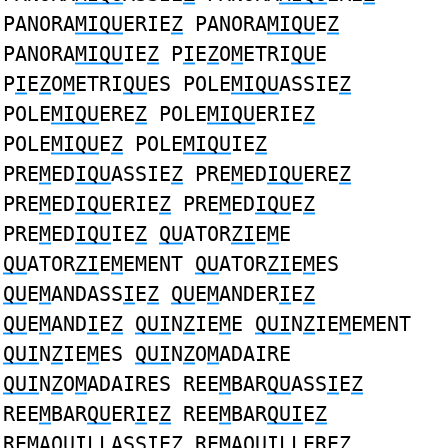
PANORA
MIQU
ERIE
Z
PANORA
MIQU
E
Z
PANORA
MIQU
IE
Z
P
I
E
Z
O
M
ETRI
QU
E
P
I
E
Z
O
M
ETRI
QU
ES POLE
MIQU
ASSIE
Z
POLE
MIQU
ERE
Z
POLE
MIQU
ERIE
Z
POLE
MIQU
E
Z
POLE
MIQU
IE
Z
PRE
M
ED
IQU
ASSIE
Z
PRE
M
ED
IQU
ERE
Z
PRE
M
ED
IQU
ERIE
Z
PRE
M
ED
IQU
E
Z
PRE
M
ED
IQU
IE
Z
QU
ATOR
ZI
E
M
E
QU
ATOR
ZI
E
M
EMENT
QU
ATOR
ZI
E
M
ES
QU
E
M
ANDASS
I
E
Z
QU
E
M
ANDER
I
E
Z
QU
E
M
AND
I
E
Z
QUI
N
Z
IE
M
E
QUI
N
Z
IE
M
EMENT
QUI
N
Z
IE
M
ES
QUI
N
Z
O
M
ADAIRE
QUI
N
Z
O
M
ADAIRES REE
M
BAR
QU
ASS
I
E
Z
REE
M
BAR
QU
ER
I
E
Z
REE
M
BAR
QUI
E
Z
RE
M
A
QUI
LLASSIE
Z
RE
M
A
QUI
LLERE
Z