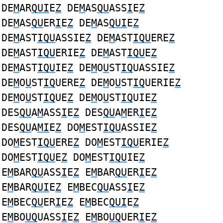
DE
M
AR
QUI
E
Z
DE
M
AS
QU
ASS
I
E
Z
DE
M
AS
QU
ER
I
E
Z
DE
M
AS
QUI
E
Z
DE
M
AST
IQU
ASSIE
Z
DE
M
AST
IQU
ERE
Z
DE
M
AST
IQU
ERIE
Z
DE
M
AST
IQU
E
Z
DE
M
AST
IQU
IE
Z
DE
M
O
U
ST
IQ
UASSIE
Z
DE
M
O
U
ST
IQ
UERE
Z
DE
M
O
U
ST
IQ
UERIE
Z
DE
M
O
U
ST
IQ
UE
Z
DE
M
O
U
ST
IQ
UIE
Z
DES
QU
A
M
ASS
I
E
Z
DES
QU
A
M
ER
I
E
Z
DES
QU
A
MI
E
Z
DO
M
EST
IQU
ASSIE
Z
DO
M
EST
IQU
ERE
Z
DO
M
EST
IQU
ERIE
Z
DO
M
EST
IQU
E
Z
DO
M
EST
IQU
IE
Z
E
M
BAR
QU
ASS
I
E
Z
E
M
BAR
QU
ER
I
E
Z
E
M
BAR
QUI
E
Z
E
M
BEC
QU
ASS
I
E
Z
E
M
BEC
QU
ER
I
E
Z
E
M
BEC
QUI
E
Z
E
M
BO
UQ
UASS
I
E
Z
E
M
BO
UQ
UER
I
E
Z