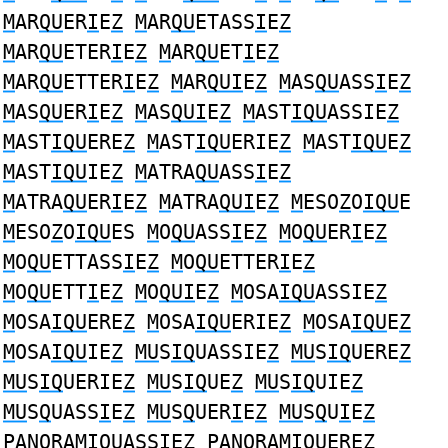
M
AR
QU
ER
I
E
Z
M
AR
QU
ETASS
I
E
Z
M
AR
QU
ETER
I
E
Z
M
AR
QU
ET
I
E
Z
M
AR
QU
ETTER
I
E
Z
M
AR
QUI
E
Z
M
AS
QU
ASS
I
E
Z
M
AS
QU
ER
I
E
Z
M
AS
QUI
E
Z
M
AST
IQU
ASSIE
Z
M
AST
IQU
ERE
Z
M
AST
IQU
ERIE
Z
M
AST
IQU
E
Z
M
AST
IQU
IE
Z
M
ATRA
QU
ASS
I
E
Z
M
ATRA
QU
ER
I
E
Z
M
ATRA
QUI
E
Z
M
ESO
Z
O
IQU
E
M
ESO
Z
O
IQU
ES
M
O
QU
ASS
I
E
Z
M
O
QU
ER
I
E
Z
M
O
QU
ETTASS
I
E
Z
M
O
QU
ETTER
I
E
Z
M
O
QU
ETT
I
E
Z
M
O
QUI
E
Z
M
OSA
IQU
ASSIE
Z
M
OSA
IQU
ERE
Z
M
OSA
IQU
ERIE
Z
M
OSA
IQU
E
Z
M
OSA
IQU
IE
Z
MU
S
IQ
UASSIE
Z
MU
S
IQ
UERE
Z
MU
S
IQ
UERIE
Z
MU
S
IQ
UE
Z
MU
S
IQ
UIE
Z
MU
S
Q
UASS
I
E
Z
MU
S
Q
UER
I
E
Z
MU
S
Q
U
I
E
Z
PANORA
MIQU
ASSIE
Z
PANORA
MIQU
ERE
Z