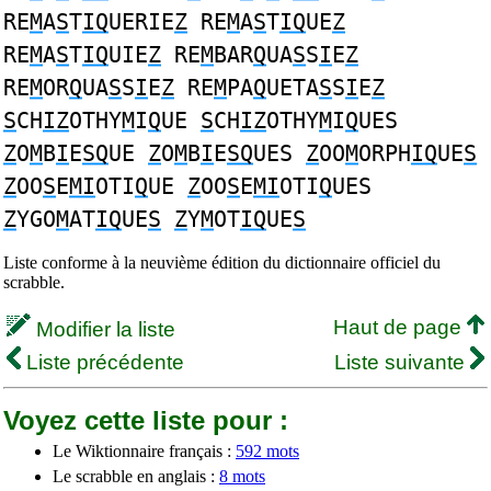
RE
M
A
S
T
IQ
UERIE
Z
RE
M
A
S
T
IQ
UE
Z
RE
M
A
S
T
IQ
UIE
Z
RE
M
BAR
Q
UA
S
S
I
E
Z
RE
M
OR
Q
UA
S
S
I
E
Z
RE
M
PA
Q
UETA
S
S
I
E
Z
S
CH
IZ
OTHY
M
I
Q
UE
S
CH
IZ
OTHY
M
I
Q
UES
Z
O
M
B
I
E
SQ
UE
Z
O
M
B
I
E
SQ
UES
Z
OO
M
ORPH
IQ
UE
S
Z
OO
S
E
MI
OTI
Q
UE
Z
OO
S
E
MI
OTI
Q
UES
Z
YGO
M
AT
IQ
UE
S
Z
Y
M
OT
IQ
UE
S
Liste conforme à la neuvième édition du dictionnaire officiel du
scrabble.
Haut de page
Modifier la liste
Liste précédente
Liste suivante
Voyez cette liste pour :
Le Wiktionnaire français :
592 mots
Le scrabble en anglais :
8 mots