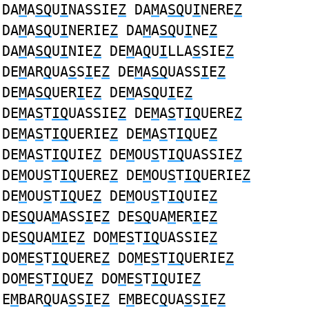
DA
M
A
SQ
U
I
NASSIE
Z
DA
M
A
SQ
U
I
NERE
Z
DA
M
A
SQ
U
I
NERIE
Z
DA
M
A
SQ
U
I
NE
Z
DA
M
A
SQ
U
I
NIE
Z
DE
M
A
Q
U
I
LLA
S
SIE
Z
DE
M
AR
Q
UA
S
S
I
E
Z
DE
M
A
SQ
UASS
I
E
Z
DE
M
A
SQ
UER
I
E
Z
DE
M
A
SQ
U
I
E
Z
DE
M
A
S
T
IQ
UASSIE
Z
DE
M
A
S
T
IQ
UERE
Z
DE
M
A
S
T
IQ
UERIE
Z
DE
M
A
S
T
IQ
UE
Z
DE
M
A
S
T
IQ
UIE
Z
DE
M
OU
S
T
IQ
UASSIE
Z
DE
M
OU
S
T
IQ
UERE
Z
DE
M
OU
S
T
IQ
UERIE
Z
DE
M
OU
S
T
IQ
UE
Z
DE
M
OU
S
T
IQ
UIE
Z
DE
SQ
UA
M
ASS
I
E
Z
DE
SQ
UA
M
ER
I
E
Z
DE
SQ
UA
MI
E
Z
DO
M
E
S
T
IQ
UASSIE
Z
DO
M
E
S
T
IQ
UERE
Z
DO
M
E
S
T
IQ
UERIE
Z
DO
M
E
S
T
IQ
UE
Z
DO
M
E
S
T
IQ
UIE
Z
E
M
BAR
Q
UA
S
S
I
E
Z
E
M
BEC
Q
UA
S
S
I
E
Z