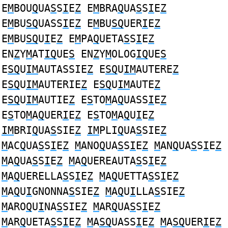
E
M
BOU
Q
UA
S
S
I
E
Z
E
M
BRA
Q
UA
S
S
I
E
Z
E
M
BU
SQ
UASS
I
E
Z
E
M
BU
SQ
UER
I
E
Z
E
M
BU
SQ
U
I
E
Z
E
M
PA
Q
UETA
S
S
I
E
Z
EN
Z
Y
M
AT
IQ
UE
S
EN
Z
Y
M
OLOG
IQ
UE
S
E
SQ
U
IM
AUTASSIE
Z
E
SQ
U
IM
AUTERE
Z
E
SQ
U
IM
AUTERIE
Z
E
SQ
U
IM
AUTE
Z
E
SQ
U
IM
AUTIE
Z
E
S
TO
M
A
Q
UASS
I
E
Z
E
S
TO
M
A
Q
UER
I
E
Z
E
S
TO
M
A
Q
U
I
E
Z
IM
BRI
Q
UA
S
SIE
Z
IM
PLI
Q
UA
S
SIE
Z
M
AC
Q
UA
S
S
I
E
Z
M
ANO
Q
UA
S
S
I
E
Z
M
AN
Q
UA
S
S
I
E
Z
M
A
Q
UA
S
S
I
E
Z
M
A
Q
UEREAUTA
S
S
I
E
Z
M
A
Q
UERELLA
S
S
I
E
Z
M
A
Q
UETTA
S
S
I
E
Z
M
A
Q
U
I
GNONNA
S
SIE
Z
M
A
Q
U
I
LLA
S
SIE
Z
M
ARO
Q
U
I
NA
S
SIE
Z
M
AR
Q
UA
S
S
I
E
Z
M
AR
Q
UETA
S
S
I
E
Z
M
A
SQ
UASS
I
E
Z
M
A
SQ
UER
I
E
Z