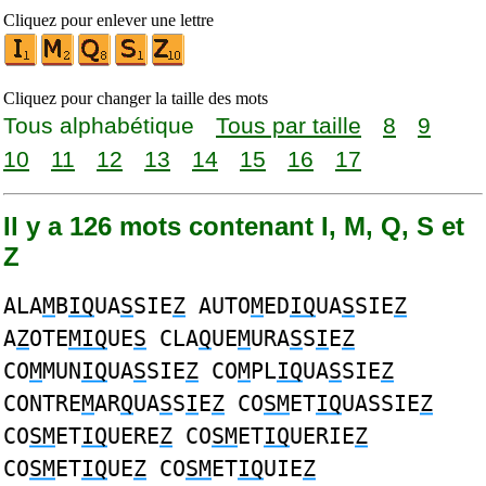
Cliquez pour enlever une lettre
Cliquez pour changer la taille des mots
Tous alphabétique
Tous par taille
8
9
10
11
12
13
14
15
16
17
Il y a 126 mots contenant I, M, Q, S et
Z
ALA
M
B
IQ
UA
S
SIE
Z
AUTO
M
ED
IQ
UA
S
SIE
Z
A
Z
OTE
MIQ
UE
S
CLA
Q
UE
M
URA
S
S
I
E
Z
CO
M
MUN
IQ
UA
S
SIE
Z
CO
M
PL
IQ
UA
S
SIE
Z
CONTRE
M
AR
Q
UA
S
S
I
E
Z
CO
SM
ET
IQ
UASSIE
Z
CO
SM
ET
IQ
UERE
Z
CO
SM
ET
IQ
UERIE
Z
CO
SM
ET
IQ
UE
Z
CO
SM
ET
IQ
UIE
Z