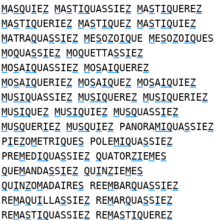
M
A
SQ
U
I
E
Z
M
A
S
T
IQ
UASSIE
Z
M
A
S
T
IQ
UERE
Z
M
A
S
T
IQ
UERIE
Z
M
A
S
T
IQ
UE
Z
M
A
S
T
IQ
UIE
Z
M
ATRA
Q
UA
S
S
I
E
Z
M
E
S
O
Z
O
IQ
UE
M
E
S
O
Z
O
IQ
UES
M
O
Q
UA
S
S
I
E
Z
M
O
Q
UETTA
S
S
I
E
Z
M
O
S
A
IQ
UASSIE
Z
M
O
S
A
IQ
UERE
Z
M
O
S
A
IQ
UERIE
Z
M
O
S
A
IQ
UE
Z
M
O
S
A
IQ
UIE
Z
M
U
SIQ
UASSIE
Z
M
U
SIQ
UERE
Z
M
U
SIQ
UERIE
Z
M
U
SIQ
UE
Z
M
U
SIQ
UIE
Z
M
U
SQ
UASS
I
E
Z
M
U
SQ
UER
I
E
Z
M
U
SQ
U
I
E
Z
PANORA
MIQ
UA
S
SIE
Z
P
I
E
Z
O
M
ETRI
Q
UE
S
POLE
MIQ
UA
S
SIE
Z
PRE
M
ED
IQ
UA
S
SIE
Z
Q
UATOR
ZI
E
M
E
S
Q
UE
M
ANDA
S
S
I
E
Z
Q
U
I
N
Z
IE
M
E
S
Q
U
I
N
Z
O
M
ADAIRE
S
REE
M
BAR
Q
UA
S
S
I
E
Z
RE
M
A
Q
U
I
LLA
S
SIE
Z
RE
M
AR
Q
UA
S
S
I
E
Z
RE
M
A
S
T
IQ
UASSIE
Z
RE
M
A
S
T
IQ
UERE
Z