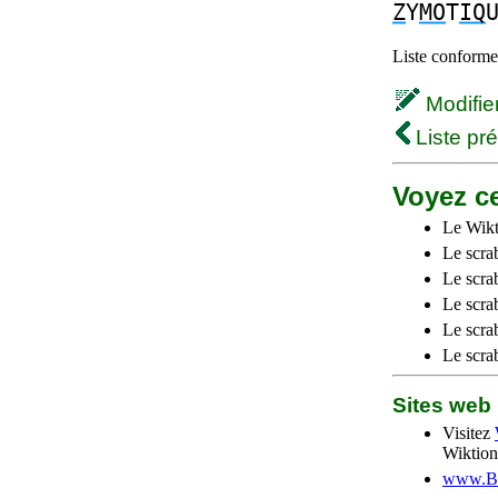
Z
Y
MO
T
IQ
Liste conforme 
Modifier 
Liste pr
Voyez ce
Le Wikt
Le scra
Le scra
Le scrab
Le scra
Le scra
Sites we
Visitez
Wiktion
www.Be