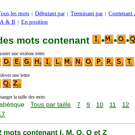
Tous les mots
Débutant par
Terminant par
Contenant
|
|
|
 A & B
En position
|
 des mots contenant
•
•
•
outer une sixième lettre
lever une lettre
anger la taille des mots
abétique
Tous par taille
7
9
10
11
12
17
02 mots contenant I, M, O, Q et Z