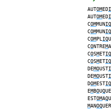
AUT
OM
ED
AUT
OM
ED
C
OM
MUN
I
C
OM
MUN
I
C
OM
PL
IQ
C
O
NTRE
M
C
O
S
M
ET
I
C
O
S
M
ET
I
DE
MO
UST
DE
MO
UST
D
OM
EST
I
E
M
B
O
U
Q
U
EST
OM
A
Q
M
AN
OQ
UE