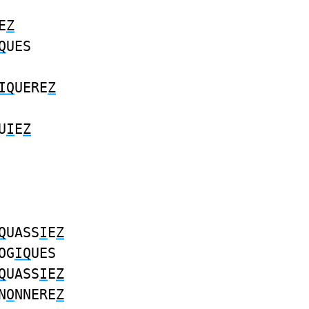
E
Z
Q
UES
IQ
UERE
Z
U
I
E
Z
Q
UASS
I
E
Z
OG
IQ
UES
Q
UASS
I
E
Z
N
O
NNERE
Z