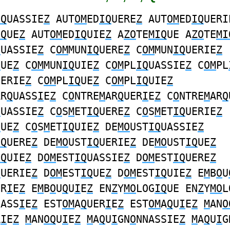
IQ
UASSIE
Z
AUT
OM
ED
IQ
UERE
Z
AUT
OM
ED
IQ
UERI
IQ
UE
Z
AUT
OM
ED
IQ
UIE
Z
A
ZO
TE
MIQ
UE A
ZO
TE
MI
Q
UASSIE
Z
C
OM
MUN
IQ
UERE
Z
C
OM
MUN
IQ
UERIE
Z
Q
UE
Z
C
OM
MUN
IQ
UIE
Z
C
OM
PL
IQ
UASSIE
Z
C
OM
PL
UERIE
Z
C
OM
PL
IQ
UE
Z
C
OM
PL
IQ
UIE
Z
AR
Q
UASS
I
E
Z
C
O
NTRE
M
AR
Q
UER
I
E
Z
C
O
NTRE
M
AR
Q
Q
UASSIE
Z
C
O
S
M
ET
IQ
UERE
Z
C
O
S
M
ET
IQ
UERIE
Z
Q
UE
Z
C
O
S
M
ET
IQ
UIE
Z
DE
MO
UST
IQ
UASSIE
Z
IQ
UERE
Z
DE
MO
UST
IQ
UERIE
Z
DE
MO
UST
IQ
UE
Z
IQ
UIE
Z
D
OM
EST
IQ
UASSIE
Z
D
OM
EST
IQ
UERE
Z
Q
UERIE
Z
D
OM
EST
IQ
UE
Z
D
OM
EST
IQ
UIE
Z
E
M
B
O
U
ER
I
E
Z
E
M
B
O
U
Q
U
I
E
Z
EN
Z
Y
MO
LOG
IQ
UE EN
Z
Y
MO
L
UASS
I
E
Z
EST
OM
A
Q
UER
I
E
Z
EST
OM
A
Q
U
I
E
Z
M
AN
O
R
I
E
Z
M
AN
OQ
U
I
E
Z
M
A
Q
U
I
GN
O
NNASSIE
Z
M
A
Q
U
I
G