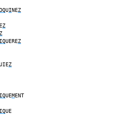
OQ
U
I
NE
Z
E
Z
Z
IQ
UERE
Z
UIE
Z
IQ
UE
M
ENT
IQ
UE