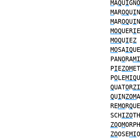
M
A
Q
U
I
GN
M
AR
OQ
U
I
M
AR
OQ
U
I
MOQ
UER
I
MOQ
U
I
E
Z
MO
SA
IQ
U
PAN
O
RA
M
P
I
E
ZOM
E
P
O
LE
MIQ
Q
UAT
O
R
Z
Q
U
I
N
ZOM
RE
MO
R
Q
U
SCH
IZO
T
ZO
O
M
ORP
ZO
OSE
MI