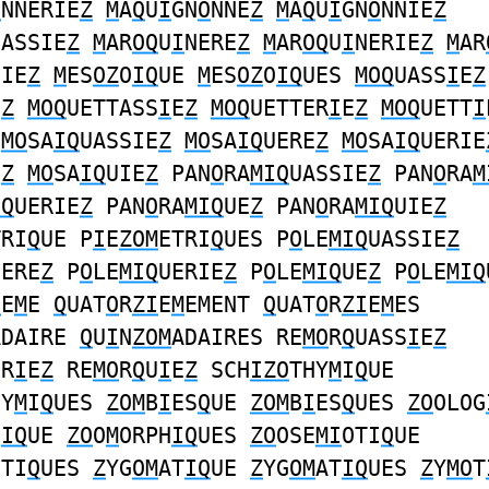
O
NNERIE
Z
M
A
Q
U
I
GN
O
NNE
Z
M
A
Q
U
I
GN
O
NNIE
Z
NASSIE
Z
M
AR
OQ
U
I
NERE
Z
M
AR
OQ
U
I
NERIE
Z
M
AR
NIE
Z
M
ES
OZ
O
IQ
UE
M
ES
OZ
O
IQ
UES
MOQ
UASS
I
E
Z
E
Z
MOQ
UETTASS
I
E
Z
MOQ
UETTER
I
E
Z
MOQ
UETT
I
MO
SA
IQ
UASSIE
Z
MO
SA
IQ
UERE
Z
MO
SA
IQ
UERIE
E
Z
MO
SA
IQ
UIE
Z
PAN
O
RA
MIQ
UASSIE
Z
PAN
O
RA
M
IQ
UERIE
Z
PAN
O
RA
MIQ
UE
Z
PAN
O
RA
MIQ
UIE
Z
TRI
Q
UE P
I
E
ZOM
ETRI
Q
UES P
O
LE
MIQ
UASSIE
Z
UERE
Z
P
O
LE
MIQ
UERIE
Z
P
O
LE
MIQ
UE
Z
P
O
LE
MIQ
I
E
M
E
Q
UAT
O
R
ZI
E
M
EMENT
Q
UAT
O
R
ZI
E
M
ES
ADAIRE
Q
U
I
N
ZOM
ADAIRES RE
MO
R
Q
UASS
I
E
Z
ER
I
E
Z
RE
MO
R
Q
U
I
E
Z
SCH
IZO
THY
M
I
Q
UE
HY
M
I
Q
UES
ZOM
B
I
ES
Q
UE
ZOM
B
I
ES
Q
UES
ZO
OLOG
H
IQ
UE
ZO
O
M
ORPH
IQ
UES
ZO
OSE
MI
OTI
Q
UE
OTI
Q
UES
Z
YG
OM
AT
IQ
UE
Z
YG
OM
AT
IQ
UES
Z
Y
MO
T