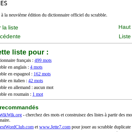
UES
à la neuvième édition du dictionnaire officiel du scrabble.
Haut
la liste
écédente
Liste
tte liste pour :
ionnaire français :
499 mots
bble en anglais :
4 mots
bble en espagnol :
162 mots
ble en italien :
42 mots
bble en allemand : aucun mot
bble en roumain :
1 mot
b recommandés
WikWik.org
- cherchez des mots et construisez des listes à partir des mo
naire.
stWordClub.com
et
www.Jette7.com
pour jouer au scrabble duplicate 