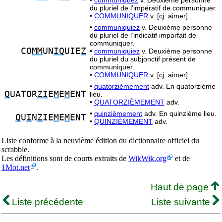
•
communiquez
v. Deuxième personne
du pluriel de l’impératif de communiquer.
•
COMMUNIQUER
v. [cj. aimer].
•
communiquiez
v. Deuxième personne
du pluriel de l’indicatif imparfait de
communiquer.
CO
MM
UN
IQ
UIE
Z
•
communiquiez
v. Deuxième personne
du pluriel du subjonctif présent de
communiquer.
•
COMMUNIQUER
v. [cj. aimer].
•
quatorzièmement
adv. En quatorzième
Q
UATOR
ZI
E
M
E
M
ENT
lieu.
•
QUATORZIÈMEMENT
adv.
•
quinzièmement
adv. En quinzième lieu.
Q
U
I
N
Z
IE
M
E
M
ENT
•
QUINZIÈMEMENT
adv.
Liste conforme à la neuvième édition du dictionnaire officiel du
scrabble.
Les définitions sont de courts extraits de
WikWik.org
et de
1Mot.net
.
Haut de page
Liste précédente
Liste suivante