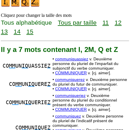
Cliquez pour changer la taille des mots
Tous alphabétique
Tous par taille
11
12
13
14
15
Il y a 7 mots contenant I, 2M, Q et Z
•
communiquassiez
v. Deuxième
personne du pluriel de l’imparfait du
CO
MM
UN
IQ
UASSIE
Z
subjonctif du verbe communiquer.
•
COMMUNIQUER
v. [cj. aimer].
•
communiquerez
v. Deuxième personne
CO
MM
UN
IQ
UERE
Z
du pluriel du futur de communiquer.
•
COMMUNIQUER
v. [cj. aimer].
•
communiqueriez
v. Deuxième
personne du pluriel du conditionnel
CO
MM
UN
IQ
UERIE
Z
présent du verbe communiquer.
•
COMMUNIQUER
v. [cj. aimer].
•
communiquez
v. Deuxième personne
du pluriel de l’indicatif présent de
communiquer.
CO
MM
UN
IQ
UE
Z