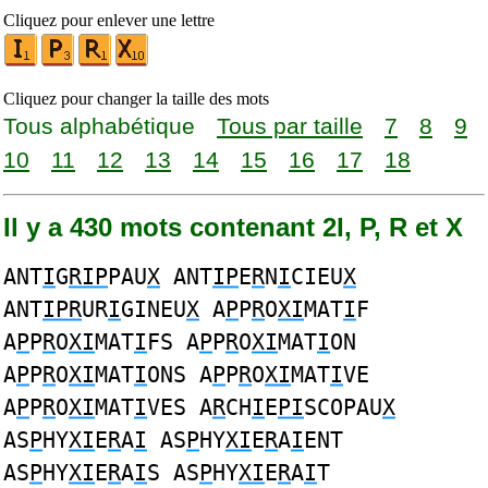
Cliquez pour enlever une lettre
Cliquez pour changer la taille des mots
Tous alphabétique
Tous par taille
7
8
9
10
11
12
13
14
15
16
17
18
Il y a 430 mots contenant 2I, P, R et X
ANT
I
G
RIP
PAU
X
ANT
IP
E
R
N
I
CIEU
X
ANT
IPR
UR
I
GINEU
X
A
P
P
R
O
XI
MAT
I
F
A
P
P
R
O
XI
MAT
I
FS A
P
P
R
O
XI
MAT
I
ON
A
P
P
R
O
XI
MAT
I
ONS A
P
P
R
O
XI
MAT
I
VE
A
P
P
R
O
XI
MAT
I
VES A
R
CH
I
E
PI
SCOPAU
X
AS
P
HY
XI
E
R
A
I
AS
P
HY
XI
E
R
A
I
ENT
AS
P
HY
XI
E
R
A
I
S AS
P
HY
XI
E
R
A
I
T