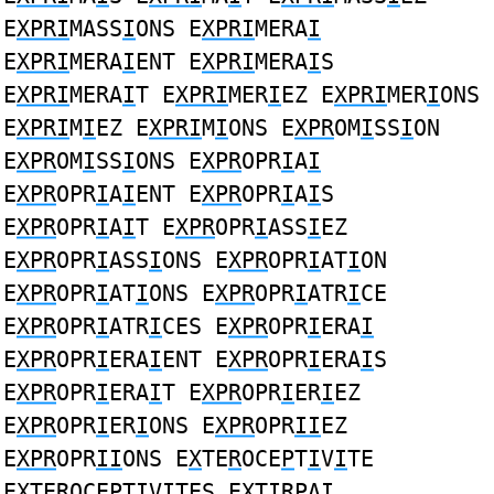
E
XPRI
MASS
I
ONS E
XPRI
MERA
I
E
XPRI
MERA
I
ENT E
XPRI
MERA
I
S
E
XPRI
MERA
I
T E
XPRI
MER
I
EZ E
XPRI
MER
I
ONS
E
XPRI
M
I
EZ E
XPRI
M
I
ONS E
XPR
OM
I
SS
I
ON
E
XPR
OM
I
SS
I
ONS E
XPR
OPR
I
A
I
E
XPR
OPR
I
A
I
ENT E
XPR
OPR
I
A
I
S
E
XPR
OPR
I
A
I
T E
XPR
OPR
I
ASS
I
EZ
E
XPR
OPR
I
ASS
I
ONS E
XPR
OPR
I
AT
I
ON
E
XPR
OPR
I
AT
I
ONS E
XPR
OPR
I
ATR
I
CE
E
XPR
OPR
I
ATR
I
CES E
XPR
OPR
I
ERA
I
E
XPR
OPR
I
ERA
I
ENT E
XPR
OPR
I
ERA
I
S
E
XPR
OPR
I
ERA
I
T E
XPR
OPR
I
ER
I
EZ
E
XPR
OPR
I
ER
I
ONS E
XPR
OPR
II
EZ
E
XPR
OPR
II
ONS E
X
TE
R
OCE
P
T
I
V
I
TE
E
X
TE
R
OCE
P
T
I
V
I
TES E
X
T
IRP
A
I