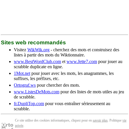
Sites web recommandés
Visitez
WikWik.org
- cherchez des mots et construisez des
listes à partir des mots du Wiktionnaire.
www.BestWordClub.com
et
www.Jette7.com
pour jouer au
scrabble duplicate en ligne.
1Mot.net
pour jouer avec les mots, les anagrammes, les
suffixes, les préfixes, etc.
Ortograf.ws
pour chercher des mots.
www.ListesDeMots.com
pour des listes de mots utiles au jeu
de scrabble.
fr.DupliTop.com
pour vous entraîner sérieusement au
scrabble.
Ce site utilise des cookies informatiques, cliquez pour en
savoir plus
. Politique
vie
privée
.