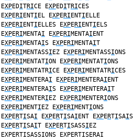
E
XP
ED
I
T
RI
CE E
XP
ED
I
T
RI
CES
E
XP
E
RI
ENT
I
EL E
XP
E
RI
ENT
I
ELLE
E
XP
E
RI
ENT
I
ELLES E
XP
E
RI
ENT
I
ELS
E
XP
E
RI
MENTA
I
E
XP
E
RI
MENTA
I
ENT
E
XP
E
RI
MENTA
I
S E
XP
E
RI
MENTA
I
T
E
XP
E
RI
MENTASS
I
EZ E
XP
E
RI
MENTASS
I
ONS
E
XP
E
RI
MENTAT
I
ON E
XP
E
RI
MENTAT
I
ONS
E
XP
E
RI
MENTATR
I
CE E
XP
E
RI
MENTATR
I
CES
E
XP
E
RI
MENTERA
I
E
XP
E
RI
MENTERA
I
ENT
E
XP
E
RI
MENTERA
I
S E
XP
E
RI
MENTERA
I
T
E
XP
E
RI
MENTER
I
EZ E
XP
E
RI
MENTER
I
ONS
E
XP
E
RI
MENT
I
EZ E
XP
E
RI
MENT
I
ONS
E
XP
E
R
T
I
SA
I
E
XP
E
R
T
I
SA
I
ENT E
XP
E
R
T
I
SA
I
S
E
XP
E
R
T
I
SA
I
T E
XP
E
R
T
I
SASS
I
EZ
E
XP
E
R
T
I
SASS
I
ONS E
XP
E
R
T
I
SERA
I