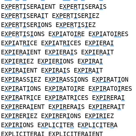
E
XP
E
R
T
I
SERA
I
ENT E
XP
E
R
T
I
SERA
I
S
E
XP
E
R
T
I
SERA
I
T E
XP
E
R
T
I
SER
I
EZ
E
XP
E
R
T
I
SER
I
ONS E
XP
E
R
T
I
S
I
EZ
E
XP
E
R
T
I
S
I
ONS E
XPI
ATO
IR
E E
XPI
ATO
IR
ES
E
XPI
AT
RI
CE E
XPI
AT
RI
CES E
XPI
E
R
A
I
E
XPI
E
R
A
I
ENT E
XPI
E
R
A
I
S E
XPI
E
R
A
I
T
E
XPI
E
RI
EZ E
XPI
E
RI
ONS E
XPIR
A
I
E
XPIR
A
I
ENT E
XPIR
A
I
S E
XPIR
A
I
T
E
XPIR
ASS
I
EZ E
XPIR
ASS
I
ONS E
XPIR
AT
I
ON
E
XPIR
AT
I
ONS E
XPIR
ATO
I
RE E
XPIR
ATO
I
RES
E
XPIR
ATR
I
CE E
XPIR
ATR
I
CES E
XPIR
ERA
I
E
XPIR
ERA
I
ENT E
XPIR
ERA
I
S E
XPIR
ERA
I
T
E
XPIR
ER
I
EZ E
XPIR
ER
I
ONS E
XPIRI
EZ
E
XPIRI
ONS E
XP
L
I
C
I
TE
R
E
XP
L
I
C
I
TE
R
A
E
XP
L
I
C
I
TE
R
AI E
XP
L
I
C
I
TE
R
AIENT