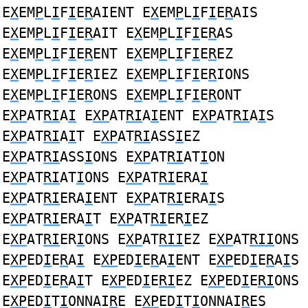
E
X
EM
P
L
I
F
I
E
R
AIENT E
X
EM
P
L
I
F
I
E
R
AIS
E
X
EM
P
L
I
F
I
E
R
AIT E
X
EM
P
L
I
F
I
E
R
AS
E
X
EM
P
L
I
F
I
E
R
ENT E
X
EM
P
L
I
F
I
E
R
EZ
E
X
EM
P
L
I
F
I
E
R
IEZ E
X
EM
P
L
I
F
I
E
R
IONS
E
X
EM
P
L
I
F
I
E
R
ONS E
X
EM
P
L
I
F
I
E
R
ONT
E
XP
AT
RI
A
I
E
XP
AT
RI
A
I
ENT E
XP
AT
RI
A
I
S
E
XP
AT
RI
A
I
T E
XP
AT
RI
ASS
I
EZ
E
XP
AT
RI
ASS
I
ONS E
XP
AT
RI
AT
I
ON
E
XP
AT
RI
AT
I
ONS E
XP
AT
RI
ERA
I
E
XP
AT
RI
ERA
I
ENT E
XP
AT
RI
ERA
I
S
E
XP
AT
RI
ERA
I
T E
XP
AT
RI
ER
I
EZ
E
XP
AT
RI
ER
I
ONS E
XP
AT
RII
EZ E
XP
AT
RII
ONS
E
XP
ED
I
E
R
A
I
E
XP
ED
I
E
R
A
I
ENT E
XP
ED
I
E
R
A
I
S
E
XP
ED
I
E
R
A
I
T E
XP
ED
I
E
RI
EZ E
XP
ED
I
E
RI
ONS
E
XP
ED
I
T
I
ONNAI
R
E E
XP
ED
I
T
I
ONNAI
R
ES