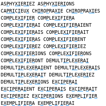
AS
P
HY
XI
E
RI
EZ AS
P
HY
XI
E
RI
ONS
CA
PRI
C
I
EU
X
CH
IR
O
P
RA
XI
E CH
IR
O
P
RA
XI
ES
COM
P
LE
XI
F
I
E
R
COM
P
LE
XI
F
I
E
R
A
COM
P
LE
XI
F
I
E
R
AI COM
P
LE
XI
F
I
E
R
AIENT
COM
P
LE
XI
F
I
E
R
AIS COM
P
LE
XI
F
I
E
R
AIT
COM
P
LE
XI
F
I
E
R
AS COM
P
LE
XI
F
I
E
R
ENT
COM
P
LE
XI
F
I
E
R
EZ COM
P
LE
XI
F
I
E
R
IEZ
COM
P
LE
XI
F
I
E
R
IONS COM
P
LE
XI
F
I
E
R
ONS
COM
P
LE
XI
F
I
E
R
ONT DEMULT
IP
LE
X
E
R
A
I
DEMULT
IP
LE
X
E
R
A
I
ENT DEMULT
IP
LE
X
E
R
A
I
S
DEMULT
IP
LE
X
E
R
A
I
T DEMULT
IP
LE
X
E
RI
EZ
DEMULT
IP
LE
X
E
RI
ONS E
X
C
IP
E
R
A
I
E
X
C
IP
E
R
A
I
ENT E
X
C
IP
E
R
A
I
S E
X
C
IP
E
R
A
I
T
E
X
C
IP
E
RI
EZ E
X
C
IP
E
RI
ONS E
X
EM
P
L
I
F
I
E
R
E
X
EM
P
L
I
F
I
E
R
A E
X
EM
P
L
I
F
I
E
R
AI