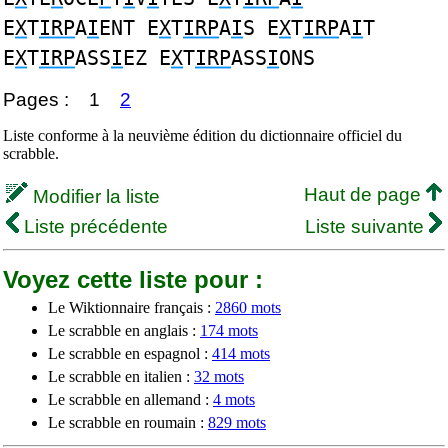
E
X
T
IRP
A
I
ENT E
X
T
IRP
A
I
S E
X
T
IRP
A
I
T
E
X
T
IRP
ASS
I
EZ E
X
T
IRP
ASS
I
ONS
Pages :
1
2
Liste conforme à la neuvième édition du dictionnaire officiel du
scrabble.
Haut de page
Modifier la liste
Liste précédente
Liste suivante
Voyez cette liste pour :
Le Wiktionnaire français :
2860 mots
Le scrabble en anglais :
174 mots
Le scrabble en espagnol :
414 mots
Le scrabble en italien :
32 mots
Le scrabble en allemand :
4 mots
Le scrabble en roumain :
829 mots