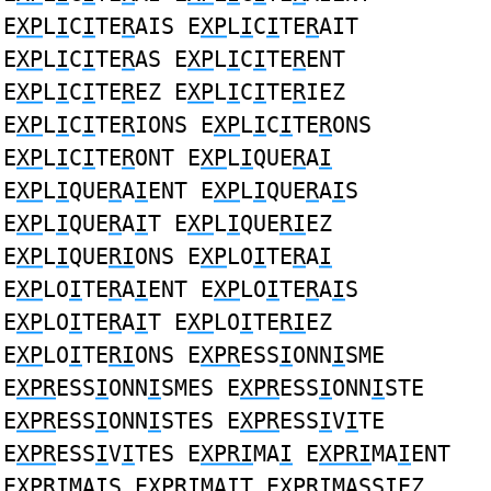
E
XP
L
I
C
I
TE
R
AIS E
XP
L
I
C
I
TE
R
AIT
E
XP
L
I
C
I
TE
R
AS E
XP
L
I
C
I
TE
R
ENT
E
XP
L
I
C
I
TE
R
EZ E
XP
L
I
C
I
TE
R
IEZ
E
XP
L
I
C
I
TE
R
IONS E
XP
L
I
C
I
TE
R
ONS
E
XP
L
I
C
I
TE
R
ONT E
XP
L
I
QUE
R
A
I
E
XP
L
I
QUE
R
A
I
ENT E
XP
L
I
QUE
R
A
I
S
E
XP
L
I
QUE
R
A
I
T E
XP
L
I
QUE
RI
EZ
E
XP
L
I
QUE
RI
ONS E
XP
LO
I
TE
R
A
I
E
XP
LO
I
TE
R
A
I
ENT E
XP
LO
I
TE
R
A
I
S
E
XP
LO
I
TE
R
A
I
T E
XP
LO
I
TE
RI
EZ
E
XP
LO
I
TE
RI
ONS E
XPR
ESS
I
ONN
I
SME
E
XPR
ESS
I
ONN
I
SMES E
XPR
ESS
I
ONN
I
STE
E
XPR
ESS
I
ONN
I
STES E
XPR
ESS
I
V
I
TE
E
XPR
ESS
I
V
I
TES E
XPRI
MA
I
E
XPRI
MA
I
ENT
E
XPRI
MA
I
S E
XPRI
MA
I
T E
XPRI
MASS
I
EZ