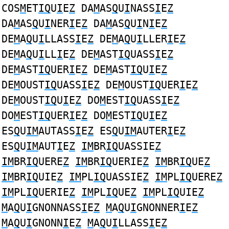
COS
M
ET
IQ
U
I
E
Z
DA
M
AS
Q
U
I
NASS
I
E
Z
DA
M
AS
Q
U
I
NER
I
E
Z
DA
M
AS
Q
U
I
N
I
E
Z
DE
M
A
Q
U
I
LLASS
I
E
Z
DE
M
A
Q
U
I
LLER
I
E
Z
DE
M
A
Q
U
I
LL
I
E
Z
DE
M
AST
IQ
UASS
I
E
Z
DE
M
AST
IQ
UER
I
E
Z
DE
M
AST
IQ
U
I
E
Z
DE
M
OUST
IQ
UASS
I
E
Z
DE
M
OUST
IQ
UER
I
E
Z
DE
M
OUST
IQ
U
I
E
Z
DO
M
EST
IQ
UASS
I
E
Z
DO
M
EST
IQ
UER
I
E
Z
DO
M
EST
IQ
U
I
E
Z
ES
Q
U
IM
AUTASS
I
E
Z
ES
Q
U
IM
AUTER
I
E
Z
ES
Q
U
IM
AUT
I
E
Z
IM
BR
IQ
UASSIE
Z
IM
BR
IQ
UERE
Z
IM
BR
IQ
UERIE
Z
IM
BR
IQ
UE
Z
IM
BR
IQ
UIE
Z
IM
PL
IQ
UASSIE
Z
IM
PL
IQ
UERE
Z
IM
PL
IQ
UERIE
Z
IM
PL
IQ
UE
Z
IM
PL
IQ
UIE
Z
M
A
Q
U
I
GNONNASS
I
E
Z
M
A
Q
U
I
GNONNER
I
E
Z
M
A
Q
U
I
GNONN
I
E
Z
M
A
Q
U
I
LLASS
I
E
Z