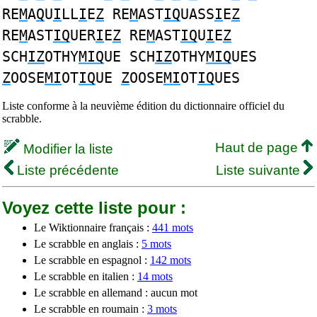
RE
M
A
Q
U
I
LL
I
E
Z
RE
M
AST
IQ
UASS
I
E
Z
RE
M
AST
IQ
UER
I
E
Z
RE
M
AST
IQ
U
I
E
Z
SCH
IZ
OTHY
MIQ
UE SCH
IZ
OTHY
MIQ
UES
Z
OOSE
MI
OT
IQ
UE
Z
OOSE
MI
OT
IQ
UES
Liste conforme à la neuvième édition du dictionnaire officiel du
scrabble.
Haut de page
Modifier la liste
Liste précédente
Liste suivante
Voyez cette liste pour :
Le Wiktionnaire français :
441 mots
Le scrabble en anglais :
5 mots
Le scrabble en espagnol :
142 mots
Le scrabble en italien :
14 mots
Le scrabble en allemand : aucun mot
Le scrabble en roumain :
3 mots