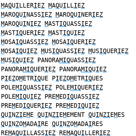
M
A
Q
U
I
LLER
I
E
Z
M
A
Q
U
I
LL
I
E
Z
M
ARO
Q
U
I
NASS
I
E
Z
M
ARO
Q
U
I
NER
I
E
Z
M
ARO
Q
U
I
N
I
E
Z
M
AST
IQ
UASS
I
E
Z
M
AST
IQ
UER
I
E
Z
M
AST
IQ
U
I
E
Z
M
OSA
IQ
UASS
I
E
Z
M
OSA
IQ
UER
I
E
Z
M
OSA
IQ
U
I
E
Z
M
US
IQ
UASS
I
E
Z
M
US
IQ
UER
I
E
Z
M
US
IQ
U
I
E
Z
PANORA
MIQ
UASS
I
E
Z
PANORA
MIQ
UER
I
E
Z
PANORA
MIQ
U
I
E
Z
P
I
E
Z
O
M
ETR
IQ
UE P
I
E
Z
O
M
ETR
IQ
UES
POLE
MIQ
UASS
I
E
Z
POLE
MIQ
UER
I
E
Z
POLE
MIQ
U
I
E
Z
PRE
M
ED
IQ
UASS
I
E
Z
PRE
M
ED
IQ
UER
I
E
Z
PRE
M
ED
IQ
U
I
E
Z
Q
U
I
N
ZI
E
M
E
Q
U
I
N
ZI
E
M
EMENT
Q
U
I
N
ZI
E
M
ES
Q
U
I
N
Z
O
M
ADA
I
RE
Q
U
I
N
Z
O
M
ADA
I
RES
RE
M
A
Q
U
I
LLASS
I
E
Z
RE
M
A
Q
U
I
LLER
I
E
Z