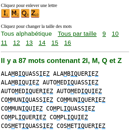
Cliquez pour enlever une lettre
Cliquez pour changer la taille des mots
Tous alphabétique
Tous par taille
9
10
11
12
13
14
15
16
Il y a 87 mots contenant 2I, M, Q et Z
ALA
M
B
IQ
UASS
I
E
Z
ALA
M
B
IQ
UER
I
E
Z
ALA
M
B
IQ
U
I
E
Z
AUTO
M
ED
IQ
UASS
I
E
Z
AUTO
M
ED
IQ
UER
I
E
Z
AUTO
M
ED
IQ
U
I
E
Z
CO
M
MUN
IQ
UASS
I
E
Z
CO
M
MUN
IQ
UER
I
E
Z
CO
M
MUN
IQ
U
I
E
Z
CO
M
PL
IQ
UASS
I
E
Z
CO
M
PL
IQ
UER
I
E
Z
CO
M
PL
IQ
U
I
E
Z
COS
M
ET
IQ
UASS
I
E
Z
COS
M
ET
IQ
UER
I
E
Z