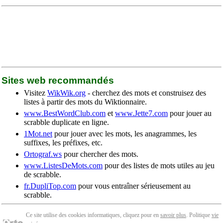
Sites web recommandés
Visitez
WikWik.org
- cherchez des mots et construisez des
listes à partir des mots du Wiktionnaire.
www.BestWordClub.com
et
www.Jette7.com
pour jouer au
scrabble duplicate en ligne.
1Mot.net
pour jouer avec les mots, les anagrammes, les
suffixes, les préfixes, etc.
Ortograf.ws
pour chercher des mots.
www.ListesDeMots.com
pour des listes de mots utiles au jeu
de scrabble.
fr.DupliTop.com
pour vous entraîner sérieusement au
scrabble.
Ce site utilise des cookies informatiques, cliquez pour en
savoir plus
. Politique
vie