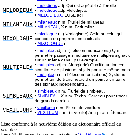
•
mélodieux
adj. Qui est agréable à l’oreille.
M
E
L
OD
I
E
UX
•
mélodieux
adj. Mélodique.
•
MÉLODIEUX,
EUSE adj.
•
milaneaux
n.m. Pluriel de milaneau.
MIL
ANEA
UX
•
MILANEAU,
X n.m. Petit milan.
•
mixologue
n. (Néologisme) Celle ou celui qui
MIX
O
L
OG
U
E
concocte ou prépare des cocktails.
•
MIXOLOGUE
n.
•
multiplex
adj.m. (Télécommunications) Qui
permet le passage simultané de multiples signaux
sur un même canal, par exemple…
•
multiplex
adj.m. (Jonglerie) Qualifie un lancer
MUL
T
I
PLE
X
simultané de plusieurs objets par une même main.
•
multiplex
n.m. (Télécommunications) Système
permettant de transmettre d’un point à un autre
des signaux indépendants…
•
simbleaux
n.m. Pluriel de simbleau.
S
IM
B
L
EA
UX
•
SIMBLEAU,
X n.m. Techn. Cordeau pour tracer
de grands cercles.
•
vexillums
n.m. Pluriel de vexillum.
VE
XIL
L
UM
S
•
VEXILLUM
n.m. (= vexille) Antiq. rom. Étendard.
Liste conforme à la neuvième édition du dictionnaire officiel du
scrabble.
Les définitions sont de courts extraits de
WikWik.org
et de