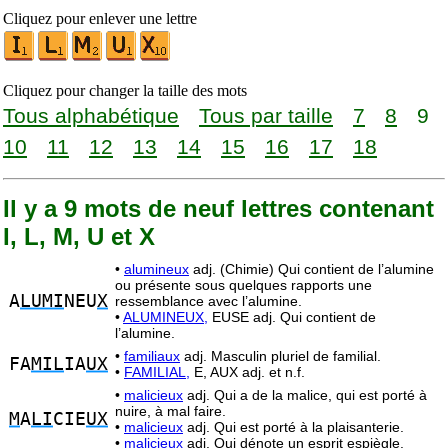
Cliquez pour enlever une lettre
Cliquez pour changer la taille des mots
Tous alphabétique
Tous par taille
7
8
9
10
11
12
13
14
15
16
17
18
Il y a 9 mots de neuf lettres contenant
I, L, M, U et X
•
alumineux
adj. (Chimie) Qui contient de l’alumine
ou présente sous quelques rapports une
A
LUMI
NEU
X
ressemblance avec l’alumine.
•
ALUMINEUX,
EUSE adj. Qui contient de
l’alumine.
•
familiaux
adj. Masculin pluriel de familial.
FA
MIL
IA
UX
•
FAMILIAL,
E, AUX adj. et n.f.
•
malicieux
adj. Qui a de la malice, qui est porté à
nuire, à mal faire.
M
A
LI
CIE
UX
•
malicieux
adj. Qui est porté à la plaisanterie.
•
malicieux
adj. Qui dénote un esprit espiègle.