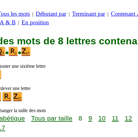
Tous les mots
Débutant par
Terminant par
Contenant
|
|
|
 A & B
En position
|
des mots de 8 lettres contena
•
•
outer une sixième lettre
lever une lettre
anger la taille des mots
abétique
Tous par taille
8
9
10
11
12
17