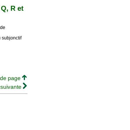
 Q, R et
 de
 subjonctif
 de page
 suivante