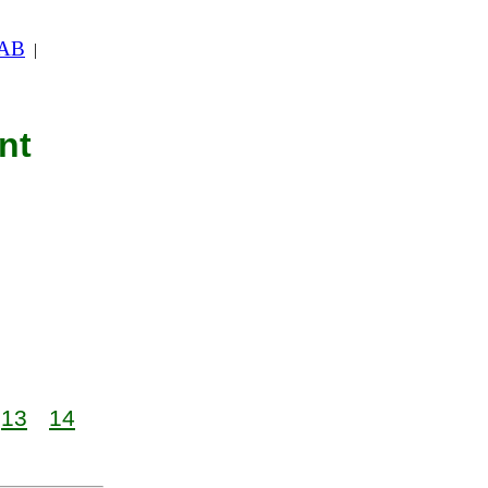
 AB
|
nt
13
14