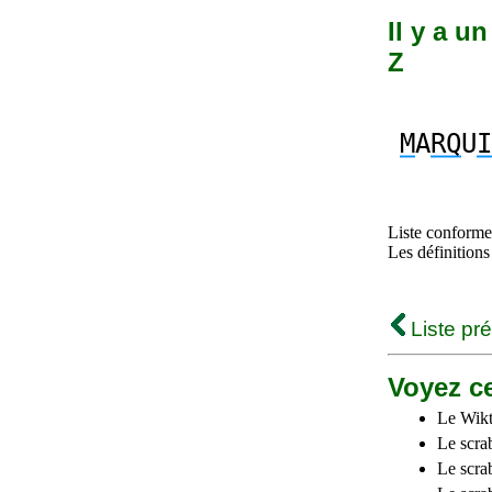
Il y a u
Z
M
A
RQ
U
I
Liste conforme 
Les définitions
Liste pr
Voyez ce
Le Wikt
Le scra
Le scra