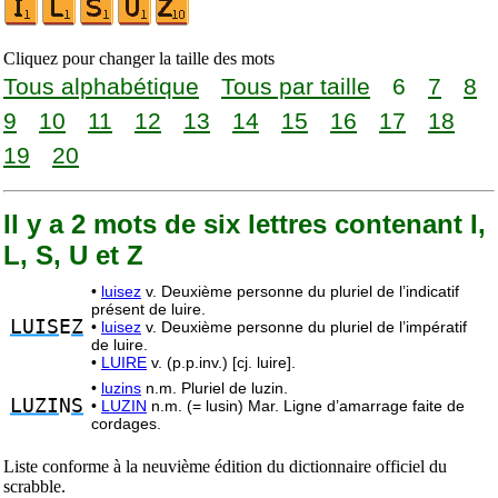
Cliquez pour changer la taille des mots
Tous alphabétique
Tous par taille
6
7
8
9
10
11
12
13
14
15
16
17
18
19
20
Il y a 2 mots de six lettres contenant I,
L, S, U et Z
•
luisez
v. Deuxième personne du pluriel de l’indicatif
présent de luire.
LUIS
E
Z
•
luisez
v. Deuxième personne du pluriel de l’impératif
de luire.
•
LUIRE
v. (p.p.inv.) [cj. luire].
•
luzins
n.m. Pluriel de luzin.
LUZI
N
S
•
LUZIN
n.m. (= lusin) Mar. Ligne d’amarrage faite de
cordages.
Liste conforme à la neuvième édition du dictionnaire officiel du
scrabble.