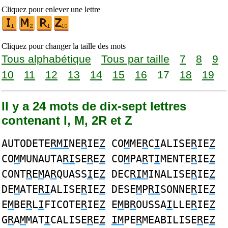
Cliquez pour enlever une lettre
Cliquez pour changer la taille des mots
Tous alphabétique
Tous par taille
7
8
9
10
11
12
13
14
15
16
17
18
19
Il y a 24 mots de dix-sept lettres
contenant I, M, 2R et Z
AUTODETE
RMI
NE
R
IE
Z
CO
M
ME
R
C
I
ALISE
R
IE
Z
CO
M
MUNAUTA
RI
SE
R
E
Z
CO
M
PA
R
T
I
MENTE
R
IE
Z
CONT
R
E
M
A
R
QUASS
I
E
Z
DEC
RIM
INALISE
R
IE
Z
DE
M
ATE
RI
ALISE
R
IE
Z
DESE
M
P
RI
SONNE
R
IE
Z
E
M
BE
R
L
I
FICOTE
R
IE
Z
E
M
B
R
OUSSA
I
LLE
R
IE
Z
G
R
A
M
MAT
I
CALISE
R
E
Z
IM
PE
R
MEABILISE
R
E
Z