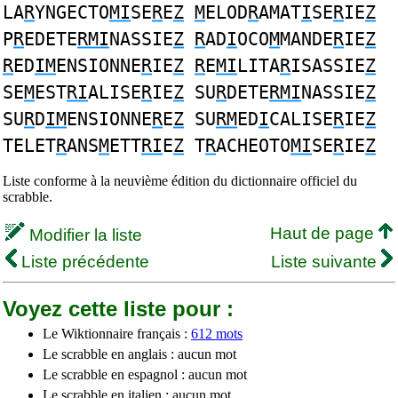
LA
R
YNGECTO
MI
SE
R
E
Z
M
ELOD
R
AMAT
I
SE
R
IE
Z
P
R
EDETE
RMI
NASSIE
Z
R
AD
I
OCO
M
MANDE
R
IE
Z
R
ED
IM
ENSIONNE
R
IE
Z
R
E
MI
LITA
R
ISASSIE
Z
SE
M
EST
RI
ALISE
R
IE
Z
SU
R
DETE
RMI
NASSIE
Z
SU
R
D
IM
ENSIONNE
R
E
Z
SU
RM
ED
I
CALISE
R
IE
Z
TELET
R
ANS
M
ETT
RI
E
Z
T
R
ACHEOTO
MI
SE
R
IE
Z
Liste conforme à la neuvième édition du dictionnaire officiel du
scrabble.
Haut de page
Modifier la liste
Liste précédente
Liste suivante
Voyez cette liste pour :
Le Wiktionnaire français :
612 mots
Le scrabble en anglais : aucun mot
Le scrabble en espagnol : aucun mot
Le scrabble en italien : aucun mot