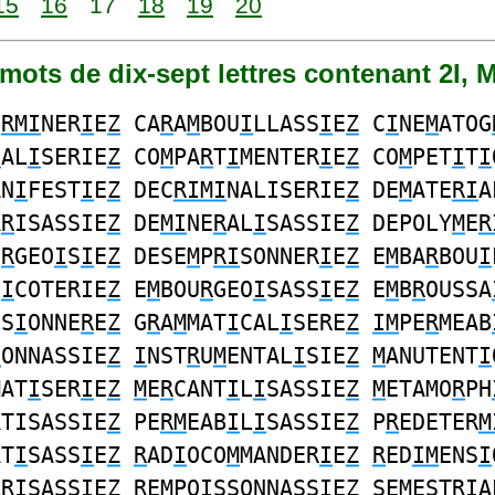
15
16
17
18
19
20
2 mots de dix-sept lettres contenant 2I, M
E
RMI
NER
I
E
Z
CA
R
A
M
BOU
I
LLASS
I
E
Z
C
I
NE
M
ATOG
I
AL
I
SERIE
Z
CO
M
PA
R
T
I
MENTER
I
E
Z
CO
M
PET
I
T
I
AN
I
FEST
I
E
Z
DEC
RIMI
NALISERIE
Z
DE
M
ATE
RI
A
A
R
ISASSIE
Z
DE
MI
NE
R
AL
I
SASSIE
Z
DEPOLY
M
E
R
U
R
GEO
I
S
I
E
Z
DESE
M
P
RI
SONNER
I
E
Z
E
M
BA
R
BOU
I
F
I
COTERIE
Z
E
M
BOU
R
GEO
I
SASS
I
E
Z
E
M
B
R
OUSSA
SS
I
ONNE
R
E
Z
G
R
A
M
MAT
I
CAL
I
SERE
Z
IM
PE
R
MEAB
I
ONNASSIE
Z
I
NST
R
U
M
ENTAL
I
SIE
Z
M
ANUTENT
I
MAT
I
SER
I
E
Z
M
E
R
CANT
I
L
I
SASSIE
Z
M
ETAMO
R
PH
ATISASSIE
Z
PE
RM
EAB
I
L
I
SASSIE
Z
P
R
EDETER
M
AT
I
SASS
I
E
Z
R
AD
I
OCO
M
MANDER
I
E
Z
R
ED
IM
ENS
I
ARISASSIE
Z
R
E
M
PO
I
SSONNASS
I
E
Z
SE
M
EST
RI
A