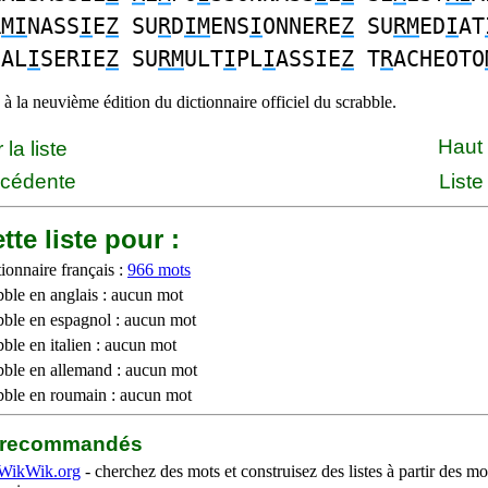
R
MI
NASS
I
E
Z
SU
R
D
IM
ENS
I
ONNERE
Z
SU
RM
ED
I
AT
CAL
I
SERIE
Z
SU
RM
ULT
I
PL
I
ASSIE
Z
T
R
ACHEOTO
à la neuvième édition du dictionnaire officiel du scrabble.
Haut
la liste
écédente
Liste
tte liste pour :
ionnaire français :
966 mots
bble en anglais : aucun mot
bble en espagnol : aucun mot
ble en italien : aucun mot
bble en allemand : aucun mot
bble en roumain : aucun mot
b recommandés
WikWik.org
- cherchez des mots et construisez des listes à partir des mo