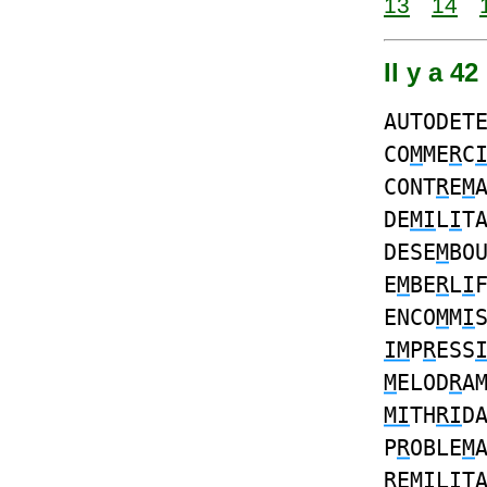
13
14
Il y a 4
AUTODET
CO
M
ME
R
C
CONT
R
E
M
DE
MI
L
I
T
DESE
M
BO
E
M
BE
R
L
I
ENCO
M
M
I
IM
P
R
ESS
M
ELOD
R
A
MI
TH
RI
D
P
R
OBLE
M
R
E
MI
L
I
T