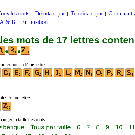
Tous les mots
Débutant par
Terminant par
Contenant
|
|
|
 A & B
En position
|
des mots de 17 lettres conte
•
•
outer une sixième lettre
lever une lettre
anger la taille des mots
abétique
Tous par taille
6
7
8
9
10
1