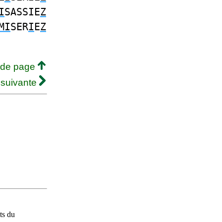
I
SASSIE
Z
MI
SER
I
E
Z
 de page
 suivante
ts du