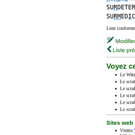
SU
R
DETE
SU
RM
ED
I
Liste conforme 
Modifier 
Liste pr
Voyez ce
Le Wikt
Le scra
Le scra
Le scrab
Le scra
Le scra
Sites we
Visitez