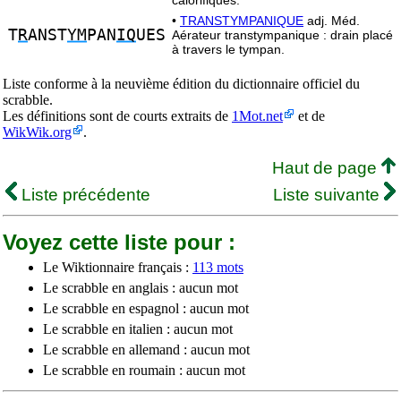
calorifiques.
•
TRANSTYMPANIQUE
adj. Méd.
T
R
ANST
YM
PAN
IQ
UES
Aérateur transtympanique : drain placé
à travers le tympan.
Liste conforme à la neuvième édition du dictionnaire officiel du
scrabble.
Les définitions sont de courts extraits de
1Mot.net
et de
WikWik.org
.
Haut de page
Liste précédente
Liste suivante
Voyez cette liste pour :
Le Wiktionnaire français :
113 mots
Le scrabble en anglais : aucun mot
Le scrabble en espagnol : aucun mot
Le scrabble en italien : aucun mot
Le scrabble en allemand : aucun mot
Le scrabble en roumain : aucun mot