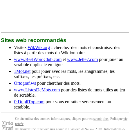
Sites web recommandés
Visitez
WikWik.org
- cherchez des mots et construisez des
listes à partir des mots du Wiktionnaire.
www.BestWordClub.com
et
www.Jette7.com
pour jouer au
scrabble duplicate en ligne.
1Mot.net
pour jouer avec les mots, les anagrammes, les
suffixes, les préfixes, etc.
Ortograf.ws
pour chercher des mots.
www.ListesDeMots.com
pour des listes de mots utiles au jeu
de scrabble.
fr.DupliTop.com
pour vous entraîner sérieusement au
scrabble.
Ce site utilise des cookies informatiques, cliquez pour en
savoir plus
. Politique
vie
privée
.
© Ortograf Inc. Site web mis à jour le 1 janvier 2024 (v-2.2.0
z
).
Informations &