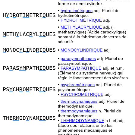
forme de demi-cylindre.
•
hydrotimétriques
adj. Pluriel de
H
Y
D
R
OT
IM
ETRI
Q
UES
hydrotimétrique.
•
HYDROTIMÉTRIQUE
adj.
•
MÉTHYLACRYLIQUE
adj. (=
méthacrylique) (Acide carboxylique)
M
ETH
Y
LAC
R
YL
IQ
UES
servant à la fabrication de verres de
sécurité.
M
ONOC
Y
L
I
ND
R
I
Q
UES
•
MONOCYLINDRIQUE
adj.
•
parasympathiques
adj. Pluriel de
parasympathique.
PA
R
AS
YM
PATH
IQ
UES
•
PARASYMPATHIQUE
adj. et n.m.
(Élément du système nerveux) qui
règle le fonctionnement des viscères.
•
psychrométriques
adj. Pluriel de
PS
Y
CH
R
O
M
ETR
IQ
UES
psychrométrique.
•
PSYCHROMÉTRIQUE
adj.
•
thermodynamiques
adj. Pluriel de
thermodynamique.
•
thermodynamiques
n. Pluriel de
thermodynamique.
THE
RM
OD
Y
NAM
IQ
UES
•
THERMODYNAMIQUE
n.f. et adj.
Étude des relations entre les
phénomènes mécaniques et