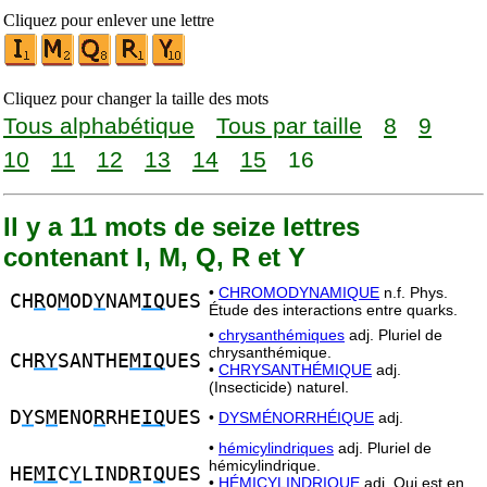
Cliquez pour enlever une lettre
Cliquez pour changer la taille des mots
Tous alphabétique
Tous par taille
8
9
10
11
12
13
14
15
16
Il y a 11 mots de seize lettres
contenant I, M, Q, R et Y
•
CHROMODYNAMIQUE
n.f. Phys.
CH
R
O
M
OD
Y
NAM
IQ
UES
Étude des interactions entre quarks.
•
chrysanthémiques
adj. Pluriel de
chrysanthémique.
CH
RY
SANTHE
MIQ
UES
•
CHRYSANTHÉMIQUE
adj.
(Insecticide) naturel.
D
Y
S
M
ENO
R
RHE
IQ
UES
•
DYSMÉNORRHÉIQUE
adj.
•
hémicylindriques
adj. Pluriel de
hémicylindrique.
HE
MI
C
Y
LIND
R
I
Q
UES
•
HÉMICYLINDRIQUE
adj. Qui est en