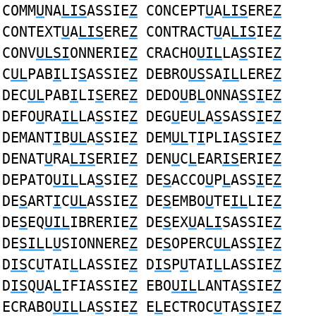
COMM
U
NA
LIS
ASSIE
Z
CONCEPT
U
A
LIS
ERE
Z
CONTEXT
U
A
LIS
ERE
Z
CONTRACT
U
A
LIS
IE
Z
CONV
ULSI
ONNERIE
Z
CRACHO
UIL
LA
S
SIE
Z
C
UL
PAB
I
LI
S
ASSIE
Z
DEBRO
US
SA
IL
LERE
Z
DEC
UL
PAB
I
LI
S
ERE
Z
DEDO
U
B
L
ONNA
S
S
I
E
Z
DEFO
U
RA
IL
LA
S
SIE
Z
DEG
U
EU
L
A
S
SASS
I
E
Z
DEMANT
I
B
UL
A
S
SIE
Z
DEM
UL
T
I
PLIA
S
SIE
Z
DENAT
U
RA
LIS
ERIE
Z
DEN
U
C
L
EAR
IS
ERIE
Z
DEPATO
UIL
LA
S
SIE
Z
DE
S
ACCO
U
P
L
ASS
I
E
Z
DE
S
ART
I
C
UL
ASSIE
Z
DE
S
EMBO
U
TE
IL
LIE
Z
DE
S
EQ
UIL
IBRERIE
Z
DE
S
EX
U
A
LI
SASSIE
Z
DE
SIL
L
U
SIONNERE
Z
DE
S
OPERC
UL
ASS
I
E
Z
D
IS
C
U
TAI
L
LASSIE
Z
D
IS
P
U
TAI
L
LASSIE
Z
D
IS
Q
U
A
L
IFIASSIE
Z
EBO
UIL
LANTA
S
SIE
Z
ECRABO
UIL
LA
S
SIE
Z
E
L
ECTROC
U
TA
S
S
I
E
Z