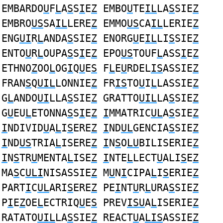
EMBARDO
U
F
L
A
S
S
I
E
Z
EMBO
U
TE
IL
LA
S
SIE
Z
EMBRO
US
SA
IL
LERE
Z
EMMO
US
CA
IL
LERIE
Z
ENG
UI
R
L
ANDA
S
SIE
Z
ENORG
U
E
IL
LI
S
SIE
Z
ENTO
U
R
L
OUPA
S
S
I
E
Z
EPO
US
TOUF
L
ASS
I
E
Z
ETHNO
Z
OO
L
OG
I
Q
U
E
S
F
L
E
U
RDEL
IS
ASSIE
Z
FRAN
S
Q
UIL
LONNIE
Z
FR
IS
TO
U
I
L
LASSIE
Z
G
L
ANDO
UI
LLA
S
SIE
Z
GRATTO
UIL
LA
S
SIE
Z
G
U
EU
L
ETONNA
S
S
I
E
Z
I
MMATRIC
UL
A
S
SIE
Z
I
NDIVID
U
A
L
I
S
ERE
Z
I
ND
UL
GENCIA
S
SIE
Z
I
ND
US
TRIA
L
ISERE
Z
I
N
S
O
LU
BILISERIE
Z
I
N
S
TR
U
MENTA
L
ISE
Z
I
NTE
L
LECT
U
ALI
S
E
Z
MA
S
C
ULI
NISASSIE
Z
M
U
N
I
CIPA
L
I
S
ERIE
Z
PART
I
C
UL
ARI
S
ERE
Z
PE
I
NT
U
R
L
URA
S
SIE
Z
P
I
E
Z
OE
L
ECTRIQ
U
E
S
PREV
ISU
A
L
ISERIE
Z
RATATO
UIL
LA
S
SIE
Z
REACT
U
A
LIS
ASSIE
Z