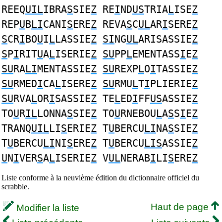
REEQ
UIL
IBRA
S
SIE
Z
RE
I
ND
US
TRIA
L
ISE
Z
REP
U
B
LI
CANI
S
ERE
Z
REVA
S
C
UL
AR
I
SERE
Z
S
CR
I
BO
U
I
L
LASSIE
Z
SI
NG
UL
ARISASSIE
Z
S
P
I
RIT
U
A
L
ISERIE
Z
SU
PP
L
EMENTASS
I
E
Z
SU
RA
LI
MENTASSIE
Z
SU
REXP
L
O
I
TASSIE
Z
SU
RMED
I
CA
L
ISERE
Z
SU
RMU
L
T
I
PLIERIE
Z
SU
RVA
L
OR
I
SASSIE
Z
TE
L
ED
I
FF
US
ASSIE
Z
TO
U
R
IL
LONNA
S
SIE
Z
TO
U
RNEBOU
L
A
S
S
I
E
Z
TRANQ
UIL
LI
S
ERIE
Z
T
U
BERCU
LI
NA
S
SIE
Z
T
U
BERCU
LI
NI
S
ERE
Z
T
U
BERCU
LIS
ASSIE
Z
U
N
I
VER
S
A
L
ISERIE
Z
V
UL
NERAB
I
LI
S
ERE
Z
Liste conforme à la neuvième édition du dictionnaire officiel du
scrabble.
Haut de page
Modifier la liste