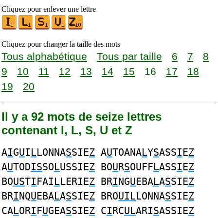
Cliquez pour enlever une lettre
Cliquez pour changer la taille des mots
Tous alphabétique
Tous par taille
6
7
8
9
10
11
12
13
14
15
16
17
18
19
20
Il y a 92 mots de seize lettres
contenant I, L, S, U et Z
A
I
G
U
I
L
LONNA
S
SIE
Z
A
U
TOANA
L
Y
S
ASS
I
E
Z
A
U
TOD
IS
SO
L
USSIE
Z
BO
U
R
S
OUFF
L
ASS
I
E
Z
BO
US
T
I
FAI
L
LERIE
Z
BR
I
NG
U
EBA
L
A
S
SIE
Z
BR
I
NQ
U
EBA
L
A
S
SIE
Z
BRO
UIL
LONNA
S
SIE
Z
CA
L
OR
I
F
U
GEA
S
SIE
Z
C
I
RC
UL
ARI
S
ASSIE
Z