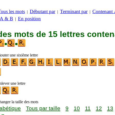
Tous les mots
Débutant par
Terminant par
Contenant
|
|
|
 A & B
En position
|
des mots de 15 lettres conte
•
•
outer une sixième lettre
lever une lettre
anger la taille des mots
abétique
Tous par taille
9
10
11
12
13