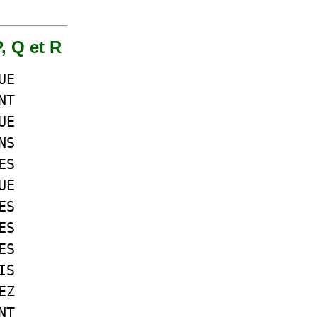
P, Q et R
UE
NT
UE
NS
ES
UE
ES
ES
ES
IS
EZ
NT