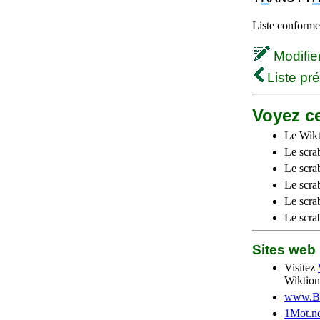
Liste conforme 
Modifier 
Liste pr
Voyez ce
Le Wikt
Le scra
Le scra
Le scrab
Le scra
Le scra
Sites we
Visitez
Wiktion
www.Be
1Mot.ne