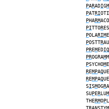
P
A
R
AD
I
G
P
AT
RI
OT
P
HA
RM
AC
PI
TTO
R
E
P
OLA
RIM
P
OSTT
R
A
PR
E
M
ED
I
PR
OGRA
M
P
SYCHO
M
R
E
MP
A
Q
U
R
E
MP
A
Q
U
S
I
S
M
OG
R
SU
P
E
R
LU
THE
RM
O
P
T
R
ANSTY