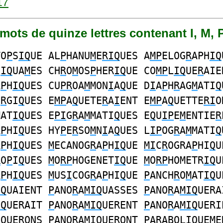
17
9 mots de quinze lettres contenant I, M, 
TO
P
S
IQ
UE AL
P
HANU
M
E
RIQ
UES A
MP
ELOG
R
APH
IQ
L
IQ
UA
M
ES CH
R
O
M
OS
P
HER
IQ
UE CO
MP
L
IQ
UE
R
AIE
A
P
H
IQ
UES CU
PR
OA
M
MON
I
A
Q
UE D
I
A
P
H
R
AG
M
ATI
Q
E
R
GI
Q
UES E
MP
A
Q
UETE
R
A
I
ENT E
MP
A
Q
UETTE
RI
O
MAT
IQ
UES E
PI
G
R
A
M
MATI
Q
UES E
Q
U
IP
E
M
ENTIE
R
A
P
HI
Q
UES HY
P
E
R
SO
M
N
I
A
Q
UES L
IP
OG
R
A
M
MATI
Q
A
P
H
IQ
UES
M
ECANOG
R
A
P
H
IQ
UE
MI
C
R
OGRA
P
HI
Q
U
R
O
P
I
Q
UES
M
O
RP
HOGENET
IQ
UE
M
O
RP
HOMETR
IQ
U
A
P
H
IQ
UES
M
US
I
COG
R
A
P
HI
Q
UE
P
ANCH
R
O
M
AT
IQ
U
IQ
UAIENT
P
ANO
R
A
MIQ
UASSES
P
ANO
R
A
MIQ
UERA
IQ
UERAIT
P
ANO
R
A
MIQ
UERENT
P
ANO
R
A
MIQ
UERI
IQ
UERONS
P
ANO
R
A
MIQ
UERONT
P
A
R
ABOL
IQ
UE
M
E