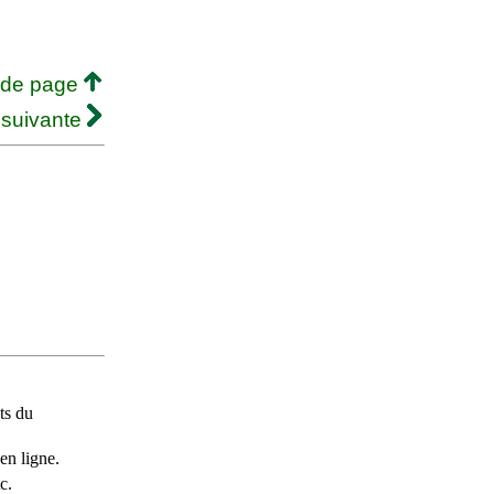
 de page
 suivante
ts du
en ligne.
c.