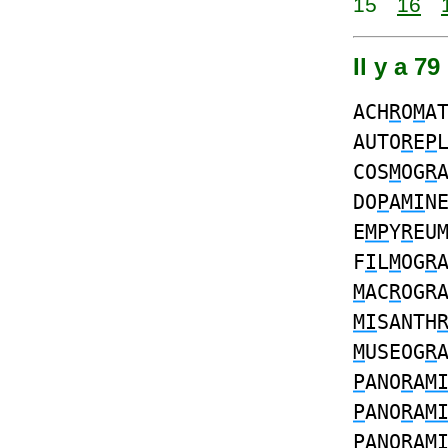
15
16
Il y a 7
ACH
R
O
M
A
AUTO
R
E
P
COS
M
OG
R
DO
P
A
MI
N
E
MP
Y
R
EU
F
I
L
M
OG
R
M
AC
R
OGR
MI
SANTH
M
USEOG
R
P
ANO
R
A
M
P
ANO
R
A
M
P
ANO
R
A
M