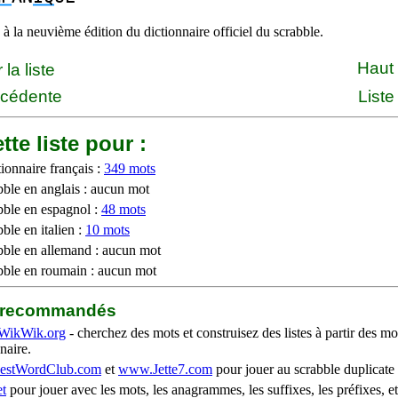
à la neuvième édition du dictionnaire officiel du scrabble.
Haut
la liste
écédente
Liste
tte liste pour :
ionnaire français :
349 mots
bble en anglais : aucun mot
bble en espagnol :
48 mots
ble en italien :
10 mots
bble en allemand : aucun mot
bble en roumain : aucun mot
b recommandés
WikWik.org
- cherchez des mots et construisez des listes à partir des mo
naire.
stWordClub.com
et
www.Jette7.com
pour jouer au scrabble duplicate 
t
pour jouer avec les mots, les anagrammes, les suffixes, les préfixes, et