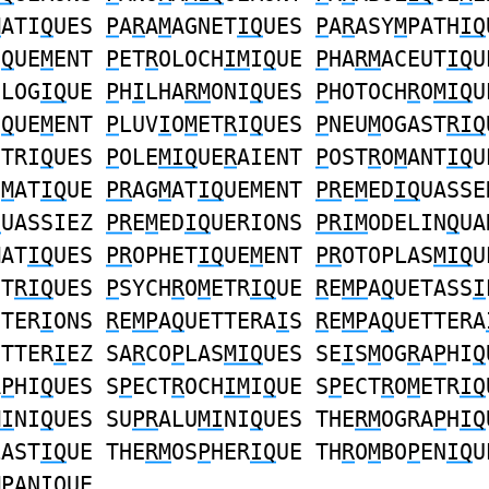
M
ATI
Q
UES
P
A
R
A
M
AGNET
IQ
UES
P
A
R
ASY
M
PATH
IQ
I
Q
UE
M
ENT
P
ET
R
OLOCH
IM
I
Q
UE
P
HA
RM
ACEUT
IQ
U
OLOG
IQ
UE
P
H
I
LHA
RM
ONI
Q
UES
P
HOTOCH
R
O
MIQ
U
S
Q
UE
M
ENT
P
LUV
I
O
M
ET
R
I
Q
UES
P
NEU
M
OGAST
RIQ
ETRI
Q
UES
P
OLE
MIQ
UE
R
AIENT
P
OST
R
O
M
ANT
IQ
U
U
M
AT
IQ
UE
PR
AG
M
AT
IQ
UEMENT
PR
E
M
ED
IQ
UASSE
Q
UASSIEZ
PR
E
M
ED
IQ
UERIONS
PRIM
ODELIN
Q
UA
MAT
IQ
UES
PR
OPHET
IQ
UE
M
ENT
PR
OTOPLAS
MIQ
U
ET
RIQ
UES
P
SYCH
R
O
M
ETR
IQ
UE
R
E
MP
A
Q
UETASS
I
ETER
I
ONS
R
E
MP
A
Q
UETTERA
I
S
R
E
MP
A
Q
UETTERA
ETTER
I
EZ SA
R
CO
P
LAS
MIQ
UES SE
I
S
M
OG
R
A
P
HI
Q
A
P
HI
Q
UES S
P
ECT
R
OCH
IM
I
Q
UE S
P
ECT
R
O
M
ETR
IQ
MI
NI
Q
UES SU
PR
ALU
MI
NI
Q
UES THE
RM
OGRA
P
H
IQ
LAST
IQ
UE THE
RM
OS
P
HER
IQ
UE TH
R
O
M
BO
P
EN
IQ
U
MP
AN
IQ
UE