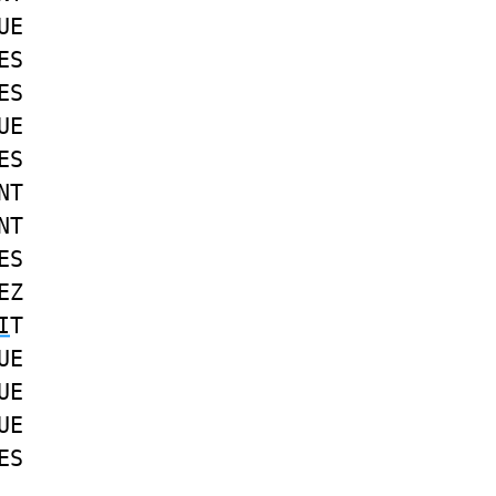
UE
ES
ES
UE
ES
NT
NT
ES
EZ
I
T
UE
UE
UE
ES