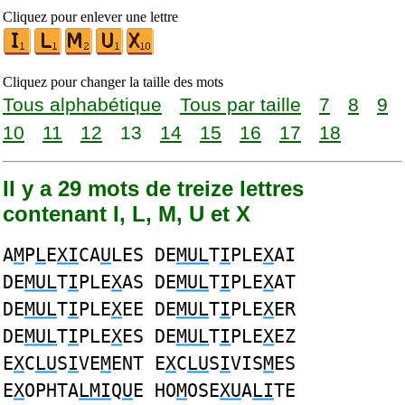
Cliquez pour enlever une lettre
Cliquez pour changer la taille des mots
Tous alphabétique
Tous par taille
7
8
9
10
11
12
13
14
15
16
17
18
Il y a 29 mots de treize lettres
contenant I, L, M, U et X
A
M
P
L
E
XI
CA
U
LES DE
MUL
T
I
PLE
X
AI
DE
MUL
T
I
PLE
X
AS DE
MUL
T
I
PLE
X
AT
DE
MUL
T
I
PLE
X
EE DE
MUL
T
I
PLE
X
ER
DE
MUL
T
I
PLE
X
ES DE
MUL
T
I
PLE
X
EZ
E
X
C
LU
S
I
VE
M
ENT E
X
C
LU
S
I
VIS
M
ES
E
X
OPHTA
LMI
Q
U
E HO
M
OSE
XU
A
LI
TE