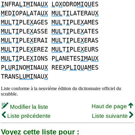
I
NFRA
L
I
M
INA
UX
L
O
X
ODRO
MI
Q
U
ES
M
ED
I
OPA
L
ATA
UX
MUL
T
I
LATERAU
X
MUL
T
I
PLE
X
AGES
MUL
T
I
PLE
X
AMES
MUL
T
I
PLE
X
ASSE
MUL
T
I
PLE
X
ATES
MUL
T
I
PLE
X
ERAI
MUL
T
I
PLE
X
ERAS
MUL
T
I
PLE
X
EREZ
MUL
T
I
PLE
X
EURS
MUL
T
I
PLE
X
IONS P
L
ANETES
IM
A
UX
P
LU
R
I
NO
M
INAU
X
REE
X
P
LI
Q
U
A
M
ES
TRANS
LUMI
NAU
X
Liste conforme à la neuvième édition du dictionnaire officiel du
scrabble.
Haut de page
Modifier la liste
Liste précédente
Liste suivante
Voyez cette liste pour :