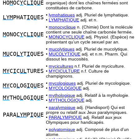
HO
M
OC
Y
C
LI
Q
U
E
organique) dont les chaînes fermées sont
constituées de carbone.
•
lymphatiques
adj. Pluriel de lymphatique.
LYM
PHAT
I
Q
U
ES
•
LYMPHATIQUE
adj. et n.
•
monocyclique
n. (Chimie) Dont la molécule
contient une seule chaîne carbonée fermée.
M
ONOC
Y
C
LI
Q
U
E
•
MONOCYCLIQUE
adj. Physiol. (Espèce) ne
présentant qu’un cycle sexuel par an.
•
mucolytiques
adj. Pluriel de mucolytique.
MU
CO
LY
T
I
QUES
•
MUCOLYTIQUE
adj. et n.m. Pharm. Qui
dissout les mucosités.
•
mycicultures
n.f. Pluriel de myciculture.
MY
C
I
C
UL
TURES
•
MYCICULTURE
n.f. Culture de
champignons.
•
mycologiques
adj. Pluriel de mycologique.
MY
CO
L
OG
I
Q
U
ES
•
MYCOLOGIQUE
adj.
•
mythologique
adj. Relatif à la mythologie.
MY
THO
L
OG
I
Q
U
E
•
MYTHOLOGIQUE
adj.
•
paralympique
adj. (Handisport) Qui est
propre ou relatif aux Jeux paralympiques.
PARA
LYM
P
I
Q
U
E
•
PARALYMPIQUE
adj. Relatif aux jeux
Olympiques pour handicapés.
•
polyatomique
adj. Composé de plus d’un
atome.