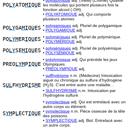
•
polyatomique
adj. (Vieilli) (Chimie) Qualifie
PO
LY
ATO
MI
Q
U
E
les molécules qui portent plusieurs fois la
fonction alcool (-OH).
•
POLYATOMIQUE
adj. Qui comporte
plusieurs atomes.
•
polygamiques
adj. Pluriel de polygamique.
PO
LY
GA
MI
Q
U
ES
•
POLYGAMIQUE
adj.
•
polymériques
adj. Pluriel de polymérique.
PO
LYM
ER
I
Q
U
ES
•
POLYMÉRIQUE
adj.
•
polysémiques
adj. Pluriel de polysémique.
PO
LY
SE
MI
Q
U
ES
•
POLYSÉMIQUE
adj.
•
préolympique
adj. Qui précède les jeux
PREO
LYM
P
I
Q
U
E
Olympiques.
•
PRÉOLYMPIQUE
adj.
•
sulfhydrisme
n.m. (Médecine) Intoxication
aiguë ou chronique au sulfure d’hydrogène
S
UL
FH
Y
DR
I
S
M
E
(H
S). C’est entre autre une maladie…
2
•
SULFHYDRISME
n.m. Intoxication par
l’hydrogène sulfuré.
•
symplectique
adj. Qui est entrelacé avec un
autre corps ou élément.
•
symplectique
n.m. Pièce osseuse de la tête
S
YM
P
L
ECT
I
Q
U
E
des poissons.
•
SYMPLECTIQUE
adj. Biol. Entrelacé avec
un autre corps.