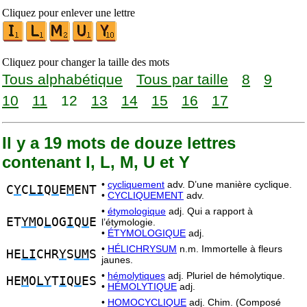
Cliquez pour enlever une lettre
Cliquez pour changer la taille des mots
Tous alphabétique
Tous par taille
8
9
10
11
12
13
14
15
16
17
Il y a 19 mots de douze lettres
contenant I, L, M, U et Y
•
cycliquement
adv. D’une manière cyclique.
C
Y
C
LI
Q
U
E
M
ENT
•
CYCLIQUEMENT
adv.
•
étymologique
adj. Qui a rapport à
ET
YM
O
L
OG
I
Q
U
E
l’étymologie.
•
ÉTYMOLOGIQUE
adj.
•
HÉLICHRYSUM
n.m. Immortelle à fleurs
HE
LI
CHR
Y
S
UM
S
jaunes.
•
hémolytiques
adj. Pluriel de hémolytique.
HE
M
O
LY
T
I
Q
U
ES
•
HÉMOLYTIQUE
adj.
•
HOMOCYCLIQUE
adj. Chim. (Composé