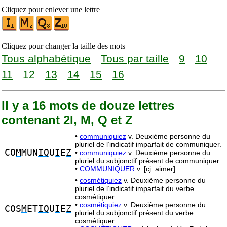
Cliquez pour enlever une lettre
Cliquez pour changer la taille des mots
Tous alphabétique
Tous par taille
9
10
11
12
13
14
15
16
Il y a 16 mots de douze lettres
contenant 2I, M, Q et Z
•
communiquiez
v. Deuxième personne du
pluriel de l’indicatif imparfait de communiquer.
CO
M
MUN
IQ
U
I
E
Z
•
communiquiez
v. Deuxième personne du
pluriel du subjonctif présent de communiquer.
•
COMMUNIQUER
v. [cj. aimer].
•
cosmétiquiez
v. Deuxième personne du
pluriel de l’indicatif imparfait du verbe
cosmétiquer.
•
cosmétiquiez
v. Deuxième personne du
COS
M
ET
IQ
U
I
E
Z
pluriel du subjonctif présent du verbe
cosmétiquer.