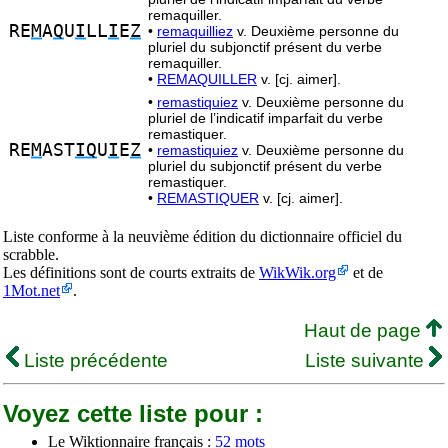
remaquiller.
RE
M
A
Q
U
I
LL
I
E
Z
•
remaquilliez
v. Deuxième personne du
pluriel du subjonctif présent du verbe
remaquiller.
•
REMAQUILLER
v. [cj. aimer].
•
remastiquiez
v. Deuxième personne du
pluriel de l’indicatif imparfait du verbe
remastiquer.
RE
M
AST
IQ
U
I
E
Z
•
remastiquiez
v. Deuxième personne du
pluriel du subjonctif présent du verbe
remastiquer.
•
REMASTIQUER
v. [cj. aimer].
Liste conforme à la neuvième édition du dictionnaire officiel du
scrabble.
Les définitions sont de courts extraits de
WikWik.org
et de
1Mot.net
.
Haut de page
Liste précédente
Liste suivante
Voyez cette liste pour :
Le Wiktionnaire français :
52 mots