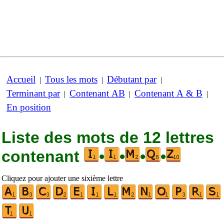
Accueil
Tous les mots
Débutant par
|
|
|
Terminant par
Contenant AB
Contenant A & B
|
|
|
En position
Liste des mots de 12 lettres
contenant
•
•
•
•
Cliquez pour ajouter une sixième lettre