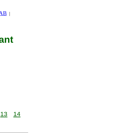
 AB
|
ant
13
14