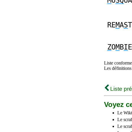
M
U
SQ
UA
RE
M
A
S
T
Z
O
M
B
I
E
Liste conforme 
Les définitions
Liste pr
Voyez ce
Le Wikt
Le scra
Le scra