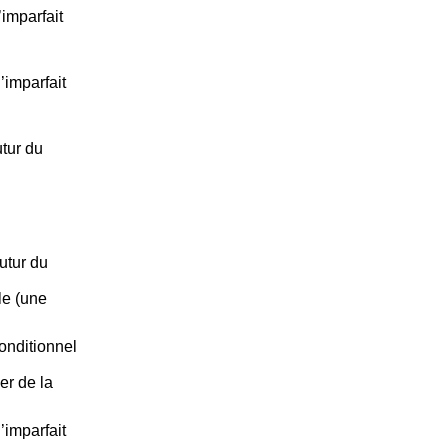
imparfait
’imparfait
tur du
utur du
le (une
onditionnel
er de la
’imparfait