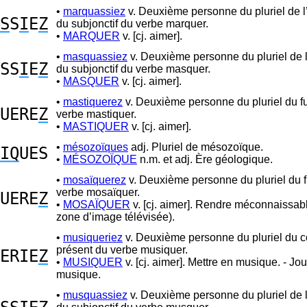
•
marquassiez
v. Deuxième personne du pluriel de l’
S
S
I
E
Z
du subjonctif du verbe marquer.
•
MARQUER
v. [cj. aimer].
•
masquassiez
v. Deuxième personne du pluriel de l
SS
I
E
Z
du subjonctif du verbe masquer.
•
MASQUER
v. [cj. aimer].
•
mastiquerez
v. Deuxième personne du pluriel du fu
UERE
Z
verbe mastiquer.
•
MASTIQUER
v. [cj. aimer].
•
mésozoïques
adj. Pluriel de mésozoïque.
IQ
UES
•
MÉSOZOÏQUE
n.m. et adj. Ère géologique.
•
mosaïquerez
v. Deuxième personne du pluriel du f
verbe mosaïquer.
UERE
Z
•
MOSAÏQUER
v. [cj. aimer]. Rendre méconnaissab
zone d’image télévisée).
•
musiqueriez
v. Deuxième personne du pluriel du c
présent du verbe musiquer.
ERIE
Z
•
MUSIQUER
v. [cj. aimer]. Mettre en musique. - Jou
musique.
•
musquassiez
v. Deuxième personne du pluriel de l