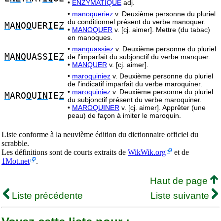
•
ENZYMATIQUE
adj.
•
manoqueriez
v. Deuxième personne du pluriel
du conditionnel présent du verbe manoquer.
M
A
N
O
Q
UER
I
E
Z
•
MANOQUER
v. [cj. aimer]. Mettre (du tabac)
en manoques.
•
manquassiez
v. Deuxième personne du pluriel
M
A
NQ
UASS
I
E
Z
de l’imparfait du subjonctif du verbe manquer.
•
MANQUER
v. [cj. aimer].
•
maroquiniez
v. Deuxième personne du pluriel
de l’indicatif imparfait du verbe maroquiner.
•
maroquiniez
v. Deuxième personne du pluriel
M
ARO
Q
U
IN
IE
Z
du subjonctif présent du verbe maroquiner.
•
MAROQUINER
v. [cj. aimer]. Apprêter (une
peau) de façon à imiter le maroquin.
Liste conforme à la neuvième édition du dictionnaire officiel du
scrabble.
Les définitions sont de courts extraits de
WikWik.org
et de
1Mot.net
.
Haut de page
Liste précédente
Liste suivante