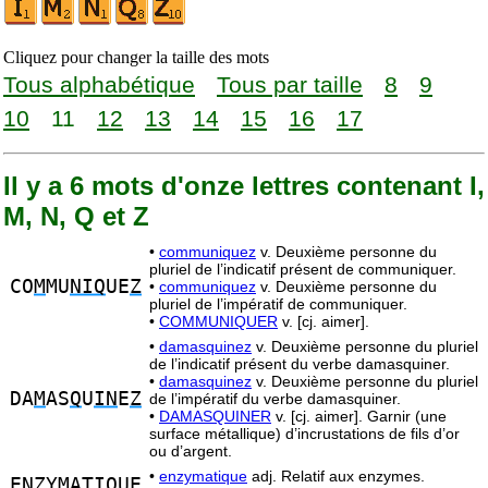
Cliquez pour changer la taille des mots
Tous alphabétique
Tous par taille
8
9
10
11
12
13
14
15
16
17
Il y a 6 mots d'onze lettres contenant I,
M, N, Q et Z
•
communiquez
v. Deuxième personne du
pluriel de l’indicatif présent de communiquer.
CO
M
MU
NIQ
UE
Z
•
communiquez
v. Deuxième personne du
pluriel de l’impératif de communiquer.
•
COMMUNIQUER
v. [cj. aimer].
•
damasquinez
v. Deuxième personne du pluriel
de l’indicatif présent du verbe damasquiner.
•
damasquinez
v. Deuxième personne du pluriel
DA
M
AS
Q
U
IN
E
Z
de l’impératif du verbe damasquiner.
•
DAMASQUINER
v. [cj. aimer]. Garnir (une
surface métallique) d’incrustations de fils d’or
ou d’argent.
•
enzymatique
adj. Relatif aux enzymes.
E
NZ
Y
M
AT
IQ
UE