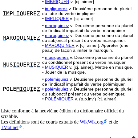
•
IMBRIQUER
v. [cj. aimer].
•
impliquerez
v. Deuxième personne du pluriel
IM
PL
IQ
UERE
Z
du futur du verbe impliquer.
•
IMPLIQUER
v. [cj. aimer].
•
maroquiniez
v. Deuxième personne du pluriel
de l’indicatif imparfait du verbe maroquiner.
•
maroquiniez
v. Deuxième personne du pluriel
M
ARO
Q
U
I
N
I
E
Z
du subjonctif présent du verbe maroquiner.
•
MAROQUINER
v. [cj. aimer]. Apprêter (une
peau) de façon à imiter le maroquin.
•
musiqueriez
v. Deuxième personne du pluriel
du conditionnel présent du verbe musiquer.
M
US
IQ
UER
I
E
Z
•
MUSIQUER
v. [cj. aimer]. Mettre en musique.
- Jouer de la musique.
•
polémiquiez
v. Deuxième personne du pluriel
de l’indicatif imparfait du verbe polémiquer.
POLE
MIQ
U
I
E
Z
•
polémiquiez
v. Deuxième personne du pluriel
du subjonctif présent du verbe polémiquer.
•
POLÉMIQUER
v. (p.p.inv.) [cj. aimer].
Liste conforme à la neuvième édition du dictionnaire officiel du
scrabble.
Les définitions sont de courts extraits de
WikWik.org
et de
1Mot.net
.