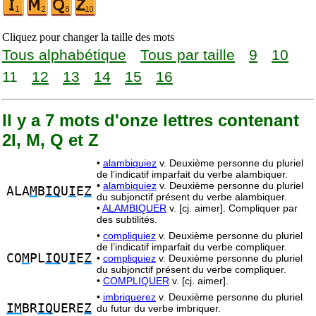
Cliquez pour changer la taille des mots
Tous alphabétique
Tous par taille
9
10
11
12
13
14
15
16
Il y a 7 mots d'onze lettres contenant
2I, M, Q et Z
•
alambiquiez
v. Deuxième personne du pluriel
de l’indicatif imparfait du verbe alambiquer.
•
alambiquiez
v. Deuxième personne du pluriel
ALA
M
B
IQ
U
I
E
Z
du subjonctif présent du verbe alambiquer.
•
ALAMBIQUER
v. [cj. aimer]. Compliquer par
des subtilités.
•
compliquiez
v. Deuxième personne du pluriel
de l’indicatif imparfait du verbe compliquer.
CO
M
PL
IQ
U
I
E
Z
•
compliquiez
v. Deuxième personne du pluriel
du subjonctif présent du verbe compliquer.
•
COMPLIQUER
v. [cj. aimer].
•
imbriquerez
v. Deuxième personne du pluriel
IM
BR
IQ
UERE
Z
du futur du verbe imbriquer.