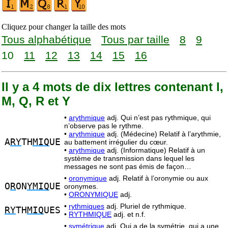
Cliquez pour changer la taille des mots
Tous alphabétique
Tous par taille
8
9
10
11
12
13
14
15
16
Il y a 4 mots de dix lettres contenant I,
M, Q, R et Y
•
arythmique
adj. Qui n’est pas rythmique, qui
n’observe pas le rythme.
•
arythmique
adj. (Médecine) Relatif à l’arythmie,
A
RY
TH
MIQ
UE
au battement irrégulier du cœur.
•
arythmique
adj. (Informatique) Relatif à un
système de transmission dans lequel les
messages ne sont pas émis de façon…
•
oronymique
adj. Relatif à l’oronymie ou aux
O
R
ON
YMIQ
UE
oronymes.
•
ORONYMIQUE
adj.
•
rythmiques
adj. Pluriel de rythmique.
RY
TH
MIQ
UES
•
RYTHMIQUE
adj. et n.f.
•
symétrique
adj. Qui a de la symétrie, qui a une