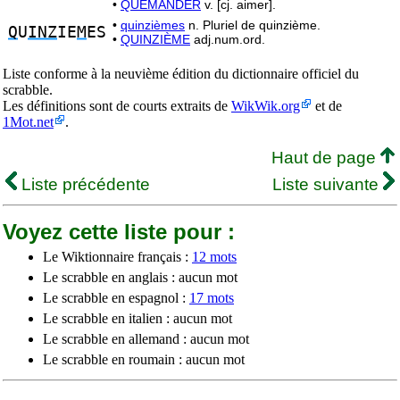
•
QUÉMANDER
v. [cj. aimer].
•
quinzièmes
n. Pluriel de quinzième.
Q
U
INZ
IE
M
ES
•
QUINZIÈME
adj.num.ord.
Liste conforme à la neuvième édition du dictionnaire officiel du
scrabble.
Les définitions sont de courts extraits de
WikWik.org
et de
1Mot.net
.
Haut de page
Liste précédente
Liste suivante
Voyez cette liste pour :
Le Wiktionnaire français :
12 mots
Le scrabble en anglais : aucun mot
Le scrabble en espagnol :
17 mots
Le scrabble en italien : aucun mot
Le scrabble en allemand : aucun mot
Le scrabble en roumain : aucun mot