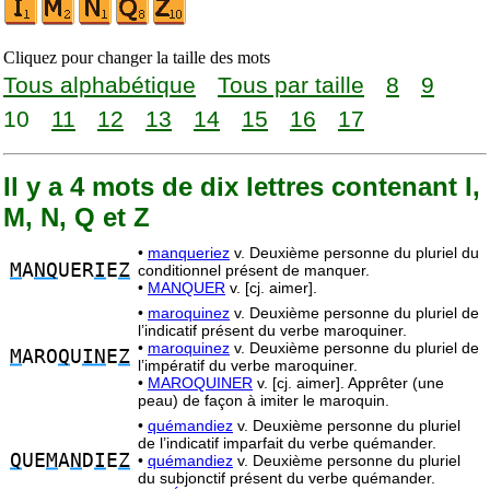
Cliquez pour changer la taille des mots
Tous alphabétique
Tous par taille
8
9
10
11
12
13
14
15
16
17
Il y a 4 mots de dix lettres contenant I,
M, N, Q et Z
•
manqueriez
v. Deuxième personne du pluriel du
M
A
NQ
UER
I
E
Z
conditionnel présent de manquer.
•
MANQUER
v. [cj. aimer].
•
maroquinez
v. Deuxième personne du pluriel de
l’indicatif présent du verbe maroquiner.
•
maroquinez
v. Deuxième personne du pluriel de
M
ARO
Q
U
IN
E
Z
l’impératif du verbe maroquiner.
•
MAROQUINER
v. [cj. aimer]. Apprêter (une
peau) de façon à imiter le maroquin.
•
quémandiez
v. Deuxième personne du pluriel
de l’indicatif imparfait du verbe quémander.
Q
UE
M
A
N
D
I
E
Z
•
quémandiez
v. Deuxième personne du pluriel
du subjonctif présent du verbe quémander.