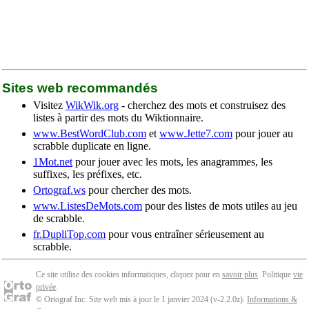
Sites web recommandés
Visitez
WikWik.org
- cherchez des mots et construisez des
listes à partir des mots du Wiktionnaire.
www.BestWordClub.com
et
www.Jette7.com
pour jouer au
scrabble duplicate en ligne.
1Mot.net
pour jouer avec les mots, les anagrammes, les
suffixes, les préfixes, etc.
Ortograf.ws
pour chercher des mots.
www.ListesDeMots.com
pour des listes de mots utiles au jeu
de scrabble.
fr.DupliTop.com
pour vous entraîner sérieusement au
scrabble.
Ce site utilise des cookies informatiques, cliquez pour en
savoir plus
. Politique
vie
privée
.
© Ortograf Inc. Site web mis à jour le 1 janvier 2024 (v-2.2.0
z
).
Informations &