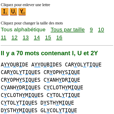
Cliquez pour enlever une lettre
Cliquez pour changer la taille des mots
Tous alphabétique
Tous par taille
9
10
11
12
13
14
15
16
Il y a 70 mots contenant I, U et 2Y
A
YY
O
U
B
I
DE A
YY
O
U
B
I
DES CAR
Y
OL
Y
T
I
Q
U
E
CAR
Y
OL
Y
T
I
Q
U
ES CR
Y
OPH
Y
S
I
Q
U
E
CR
Y
OPH
Y
S
I
Q
U
ES C
Y
ANH
Y
DR
I
Q
U
E
C
Y
ANH
Y
DR
I
Q
U
ES C
Y
CLOTH
Y
M
I
Q
U
E
C
Y
CLOTH
Y
M
I
Q
U
ES C
Y
TOL
Y
T
I
Q
U
E
C
Y
TOL
Y
T
I
Q
U
ES D
Y
STH
Y
M
I
Q
U
E
D
Y
STH
Y
M
I
Q
U
ES GL
Y
COL
Y
T
I
Q
U
E