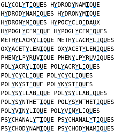
GL
Y
COL
Y
T
I
Q
U
ES H
Y
DROD
Y
NAM
I
Q
U
E
H
Y
DROD
Y
NAM
I
Q
U
ES H
Y
DRON
Y
M
I
Q
U
E
H
Y
DRON
Y
M
I
Q
U
ES H
Y
POC
Y
CLO
I
DA
U
X
H
Y
POGL
Y
CEM
I
Q
U
E H
Y
POGL
Y
CEM
I
Q
U
ES
METH
Y
LACR
Y
L
I
Q
U
E METH
Y
LACR
Y
L
I
Q
U
ES
OX
Y
ACET
Y
LEN
I
Q
U
E OX
Y
ACET
Y
LEN
I
Q
U
ES
PHEN
Y
LP
Y
R
U
V
I
QUE PHEN
Y
LP
Y
R
U
V
I
QUES
POL
Y
ACR
Y
L
I
Q
U
E POL
Y
ACR
Y
L
I
Q
U
ES
POL
Y
C
Y
CL
I
Q
U
E POL
Y
C
Y
CL
I
Q
U
ES
POL
Y
K
Y
ST
I
Q
U
E POL
Y
K
Y
ST
I
Q
U
ES
POL
Y
S
Y
LLAB
I
Q
U
E POL
Y
S
Y
LLAB
I
Q
U
ES
POL
Y
S
Y
NTHET
I
Q
U
E POL
Y
S
Y
NTHET
I
Q
U
ES
POL
Y
V
I
N
Y
LIQ
U
E POL
Y
V
I
N
Y
LIQ
U
ES
PS
Y
CHANAL
Y
T
I
Q
U
E PS
Y
CHANAL
Y
T
I
Q
U
ES
PS
Y
CHOD
Y
NAM
I
Q
U
E PS
Y
CHOD
Y
NAM
I
Q
U
ES