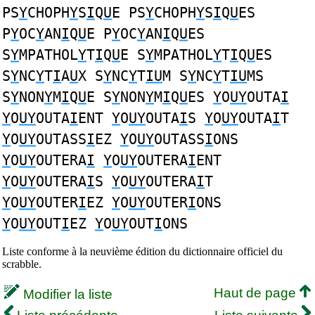
PS
Y
CHOPH
Y
S
I
Q
U
E PS
Y
CHOPH
Y
S
I
Q
U
ES
P
Y
OC
Y
AN
I
Q
U
E P
Y
OC
Y
AN
I
Q
U
ES
S
Y
MPATHOL
Y
T
I
Q
U
E S
Y
MPATHOL
Y
T
I
Q
U
ES
S
Y
NC
Y
T
I
A
U
X S
Y
NC
Y
T
IU
M S
Y
NC
Y
T
IU
MS
S
Y
NON
Y
M
I
Q
U
E S
Y
NON
Y
M
I
Q
U
ES
Y
O
UY
OUTA
I
Y
O
UY
OUTA
I
ENT
Y
O
UY
OUTA
I
S
Y
O
UY
OUTA
I
T
Y
O
UY
OUTASS
I
EZ
Y
O
UY
OUTASS
I
ONS
Y
O
UY
OUTERA
I
Y
O
UY
OUTERA
I
ENT
Y
O
UY
OUTERA
I
S
Y
O
UY
OUTERA
I
T
Y
O
UY
OUTER
I
EZ
Y
O
UY
OUTER
I
ONS
Y
O
UY
OUT
I
EZ
Y
O
UY
OUT
I
ONS
Liste conforme à la neuvième édition du dictionnaire officiel du
scrabble.
Haut de page
Modifier la liste