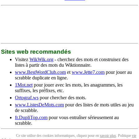
Sites web recommandés
Visitez
WikWik.org
- cherchez des mots et construisez des
listes à partir des mots du Wiktionnaire.
www.BestWordClub.com
et
www.Jette7.com
pour jouer au
scrabble duplicate en ligne.
1Mot.net
pour jouer avec les mots, les anagrammes, les
suffixes, les préfixes, etc.
Ortograf.ws
pour chercher des mots.
www.ListesDeMots.com
pour des listes de mots utiles au jeu
de scrabble.
fr.DupliTop.com
pour vous entraîner sérieusement au
scrabble.
Ce site utilise des cookies informatiques, cliquez pour en
savoir plus
. Politique
vie