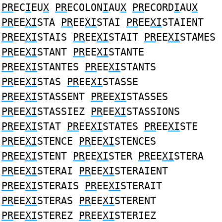
PR
EC
I
EU
X
PR
ECOLON
I
AU
X
PR
ECORD
I
AU
X
PR
EE
XI
STA
PR
EE
XI
STAI
PR
EE
XI
STAIENT
PR
EE
XI
STAIS
PR
EE
XI
STAIT
PR
EE
XI
STAMES
PR
EE
XI
STANT
PR
EE
XI
STANTE
PR
EE
XI
STANTES
PR
EE
XI
STANTS
PR
EE
XI
STAS
PR
EE
XI
STASSE
PR
EE
XI
STASSENT
PR
EE
XI
STASSES
PR
EE
XI
STASSIEZ
PR
EE
XI
STASSIONS
PR
EE
XI
STAT
PR
EE
XI
STATES
PR
EE
XI
STE
PR
EE
XI
STENCE
PR
EE
XI
STENCES
PR
EE
XI
STENT
PR
EE
XI
STER
PR
EE
XI
STERA
PR
EE
XI
STERAI
PR
EE
XI
STERAIENT
PR
EE
XI
STERAIS
PR
EE
XI
STERAIT
PR
EE
XI
STERAS
PR
EE
XI
STERENT
PR
EE
XI
STEREZ
PR
EE
XI
STERIEZ