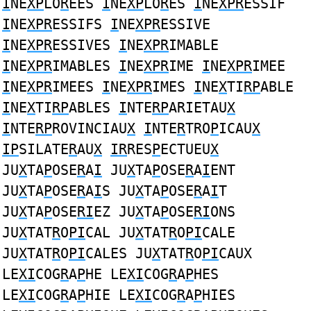
I
NE
XP
LO
R
EES
I
NE
XP
LO
R
ES
I
NE
XPR
ESSIF
I
NE
XPR
ESSIFS
I
NE
XPR
ESSIVE
I
NE
XPR
ESSIVES
I
NE
XPR
IMABLE
I
NE
XPR
IMABLES
I
NE
XPR
IME
I
NE
XPR
IMEE
I
NE
XPR
IMEES
I
NE
XPR
IMES
I
NE
X
TI
RP
ABLE
I
NE
X
TI
RP
ABLES
I
NTE
RP
ARIETAU
X
I
NTE
RP
ROVINCIAU
X
I
NTE
R
TRO
P
ICAU
X
IP
SILATE
R
AU
X
IR
RES
P
ECTUEU
X
JU
X
TA
P
OSE
R
A
I
JU
X
TA
P
OSE
R
A
I
ENT
JU
X
TA
P
OSE
R
A
I
S JU
X
TA
P
OSE
R
A
I
T
JU
X
TA
P
OSE
RI
EZ JU
X
TA
P
OSE
RI
ONS
JU
X
TAT
R
O
PI
CAL JU
X
TAT
R
O
PI
CALE
JU
X
TAT
R
O
PI
CALES JU
X
TAT
R
O
PI
CAUX
LE
XI
COG
R
A
P
HE LE
XI
COG
R
A
P
HES
LE
XI
COG
R
A
P
HIE LE
XI
COG
R
A
P
HIES