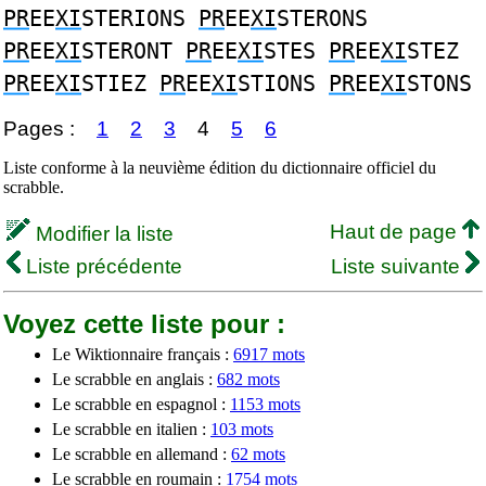
PR
EE
XI
STERIONS
PR
EE
XI
STERONS
PR
EE
XI
STERONT
PR
EE
XI
STES
PR
EE
XI
STEZ
PR
EE
XI
STIEZ
PR
EE
XI
STIONS
PR
EE
XI
STONS
Pages :
1
2
3
4
5
6
Liste conforme à la neuvième édition du dictionnaire officiel du
scrabble.
Haut de page
Modifier la liste
Liste précédente
Liste suivante
Voyez cette liste pour :
Le Wiktionnaire français :
6917 mots
Le scrabble en anglais :
682 mots
Le scrabble en espagnol :
1153 mots
Le scrabble en italien :
103 mots
Le scrabble en allemand :
62 mots
Le scrabble en roumain :
1754 mots