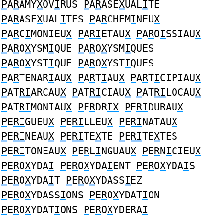
P
A
R
AMY
X
OV
I
RUS
P
A
R
ASE
X
UAL
I
TE
P
A
R
ASE
X
UAL
I
TES
P
A
R
CHEM
I
NEU
X
P
A
R
C
I
MONIEU
X
P
A
RI
ETAU
X
P
A
R
O
I
SSIAU
X
P
A
R
O
X
YSM
I
QUE
P
A
R
O
X
YSM
I
QUES
P
A
R
O
X
YST
I
QUE
P
A
R
O
X
YST
I
QUES
P
A
R
TENAR
I
AU
X
P
A
R
T
I
AU
X
P
A
R
T
I
CIPIAU
X
P
AT
RI
ARCAU
X
P
AT
RI
CIAU
X
P
AT
RI
LOCAU
X
P
AT
RI
MONIAU
X
P
E
R
DR
IX
P
E
RI
DURAU
X
P
E
RI
GUEU
X
P
E
RI
LLEU
X
P
E
RI
NATAU
X
P
E
RI
NEAU
X
P
E
RI
TE
X
TE
P
E
RI
TE
X
TES
P
E
RI
TONEAU
X
P
E
R
L
I
NGUAU
X
P
E
R
N
I
CIEU
X
P
E
R
O
X
YDA
I
P
E
R
O
X
YDA
I
ENT
P
E
R
O
X
YDA
I
S
P
E
R
O
X
YDA
I
T
P
E
R
O
X
YDASS
I
EZ
P
E
R
O
X
YDASS
I
ONS
P
E
R
O
X
YDAT
I
ON
P
E
R
O
X
YDAT
I
ONS
P
E
R
O
X
YDERA
I