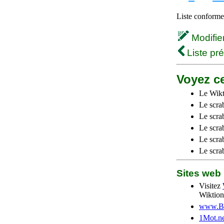
Liste conforme 
Modifier 
Liste pr
Voyez ce
Le Wikt
Le scra
Le scra
Le scrab
Le scra
Le scra
Sites we
Visitez
Wiktion
www.Be
1Mot.ne