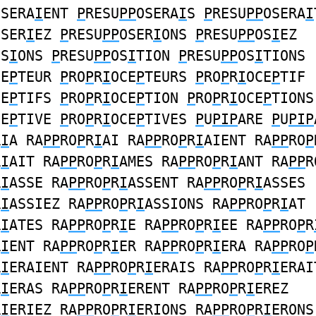
OSERA
I
ENT
P
RESU
PP
OSERA
I
S
P
RESU
PP
OSERA
I
OSER
I
EZ
P
RESU
PP
OSER
I
ONS
P
RESU
PP
OS
I
EZ
OS
I
ONS
P
RESU
PP
OS
I
TION
P
RESU
PP
OS
I
TIONS
CE
P
TEUR
P
RO
P
R
I
OCE
P
TEURS
P
RO
P
R
I
OCE
P
TIF
CE
P
TIFS
P
RO
P
R
I
OCE
P
TION
P
RO
P
R
I
OCE
P
TIONS
CE
P
TIVE
P
RO
P
R
I
OCE
P
TIVES
P
U
PIP
ARE
P
U
PIP
R
I
A RA
PP
RO
P
R
I
AI RA
PP
RO
P
R
I
AIENT RA
PP
RO
P
R
I
AIT RA
PP
RO
P
R
I
AMES RA
PP
RO
P
R
I
ANT RA
PP
R
R
I
ASSE RA
PP
RO
P
R
I
ASSENT RA
PP
RO
P
R
I
ASSES
R
I
ASSIEZ RA
PP
RO
P
R
I
ASSIONS RA
PP
RO
P
R
I
AT
R
I
ATES RA
PP
RO
P
R
I
E RA
PP
RO
P
R
I
EE RA
PP
RO
P
R
R
I
ENT RA
PP
RO
P
R
I
ER RA
PP
RO
P
R
I
ERA RA
PP
RO
P
R
I
ERAIENT RA
PP
RO
P
R
I
ERAIS RA
PP
RO
P
R
I
ERAI
R
I
ERAS RA
PP
RO
P
R
I
ERENT RA
PP
RO
P
R
I
EREZ
R
I
ERIEZ RA
PP
RO
P
R
I
ERIONS RA
PP
RO
P
R
I
ERONS