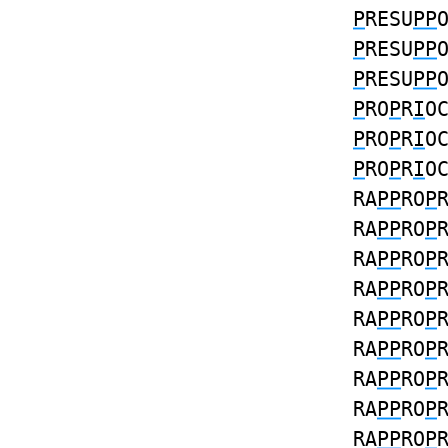
P
RESU
PP
P
RESU
PP
P
RESU
PP
P
RO
P
R
I
O
P
RO
P
R
I
O
P
RO
P
R
I
O
RA
PP
RO
P
RA
PP
RO
P
RA
PP
RO
P
RA
PP
RO
P
RA
PP
RO
P
RA
PP
RO
P
RA
PP
RO
P
RA
PP
RO
P
RA
PP
RO
P