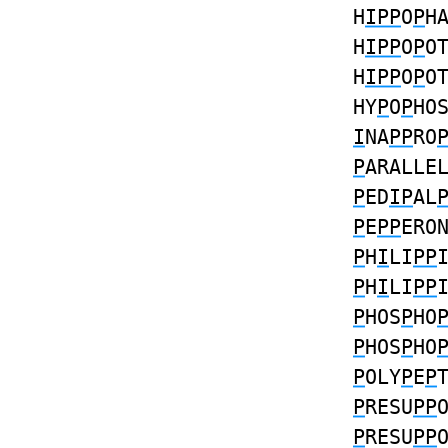
H
IPP
O
P
H
H
IPP
O
P
O
H
IPP
O
P
O
HY
P
O
P
HO
I
NA
PP
RO
P
ARALLE
P
ED
IP
AL
P
E
PP
ERO
P
H
I
LI
PP
P
H
I
LI
PP
P
HOS
P
HO
P
HOS
P
HO
P
OLY
P
E
P
P
RESU
PP
P
RESU
PP