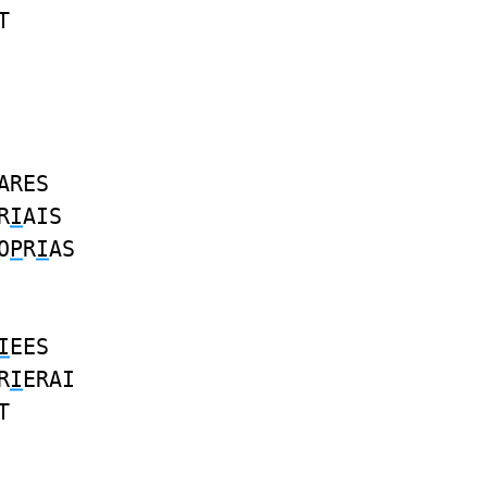
T
ARES
R
I
AIS
O
P
R
I
AS
I
EES
R
I
ERAI
T