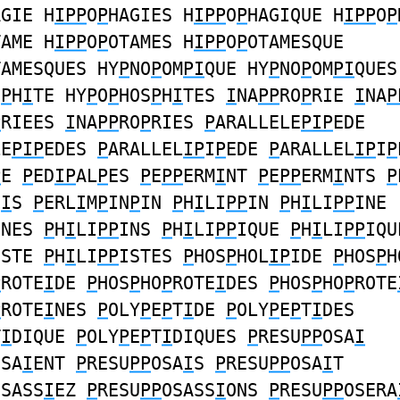
AGIE H
IPP
O
P
HAGIES H
IPP
O
P
HAGIQUE H
IPP
O
P
TAME H
IPP
O
P
OTAMES H
IPP
O
P
OTAMESQUE
TAMESQUES HY
P
NO
P
OM
PI
QUE HY
P
NO
P
OM
PI
QUES
S
P
H
I
TE HY
P
O
P
HOS
P
H
I
TES
I
NA
PP
RO
P
RIE
I
NA
P
P
RIEES
I
NA
PP
RO
P
RIES
P
ARALLELE
PIP
EDE
LE
PIP
EDES
P
ARALLEL
IP
I
P
EDE
P
ARALLEL
IP
I
P
P
E
P
ED
IP
AL
P
ES
P
E
PP
ERM
I
NT
P
E
PP
ERM
I
NTS
P
N
I
S
P
ERL
I
M
P
IN
P
IN
P
H
I
LI
PP
IN
P
H
I
LI
PP
INE
INES
P
H
I
LI
PP
INS
P
H
I
LI
PP
IQUE
P
H
I
LI
PP
IQU
ISTE
P
H
I
LI
PP
ISTES
P
HOS
P
HOL
IP
IDE
P
HOS
P
H
P
ROTE
I
DE
P
HOS
P
HO
P
ROTE
I
DES
P
HOS
P
HO
P
ROTE
P
ROTE
I
NES
P
OLY
P
E
P
T
I
DE
P
OLY
P
E
P
T
I
DES
T
I
DIQUE
P
OLY
P
E
P
T
I
DIQUES
P
RESU
PP
OSA
I
OSA
I
ENT
P
RESU
PP
OSA
I
S
P
RESU
PP
OSA
I
T
OSASS
I
EZ
P
RESU
PP
OSASS
I
ONS
P
RESU
PP
OSERA