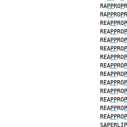
RA
PP
RO
P
RA
PP
RO
P
REA
PP
RO
REA
PP
RO
REA
PP
RO
REA
PP
RO
REA
PP
RO
REA
PP
RO
REA
PP
RO
REA
PP
RO
REA
PP
RO
REA
PP
RO
REA
PP
RO
REA
PP
RO
SA
P
ERL
I