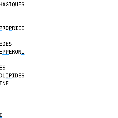
HAGIQUES
P
RO
P
RIEE
EDES
E
PP
ERON
I
ES
OL
IP
IDES
I
NE
I