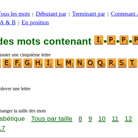
Tous les mots
Débutant par
Terminant par
Contenant
|
|
|
 A & B
En position
|
 des mots contenant
•
•
•
jouter une cinquième lettre
lever une lettre
anger la taille des mots
abétique
Tous par taille
8
9
10
11
12
17