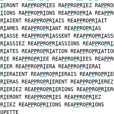
R
I
ERONT RA
PP
RO
P
R
I
ES RA
PP
RO
P
R
I
EZ RA
PP
RO
R
I
IONS RA
PP
RO
P
R
I
ONS REA
PP
RO
P
R
I
A REA
PP
R
P
R
I
AIENT REA
PP
RO
P
R
I
AIS REA
PP
RO
P
R
I
AIT
P
R
I
AMES REA
PP
RO
P
R
I
ANT REA
PP
RO
P
R
I
AS
P
R
I
ASSE REA
PP
RO
P
R
I
ASSENT REA
PP
RO
P
R
I
ASS
P
R
I
ASSIEZ REA
PP
RO
P
R
I
ASSIONS REA
PP
RO
P
R
I
P
R
I
ATES REA
PP
RO
P
R
I
ATION REA
PP
RO
P
R
I
ATIO
P
R
I
E REA
PP
RO
P
R
I
EE REA
PP
RO
P
R
I
EES REA
PP
R
P
R
I
ER REA
PP
RO
P
R
I
ERA REA
PP
RO
P
R
I
ERAI
P
R
I
ERAIENT REA
PP
RO
P
R
I
ERAIS REA
PP
RO
P
R
I
E
P
R
I
ERAS REA
PP
RO
P
R
I
ERENT REA
PP
RO
P
R
I
EREZ
P
R
I
ERIEZ REA
PP
RO
P
R
I
ERIONS REA
PP
RO
P
R
I
ER
P
R
I
ERONT REA
PP
RO
P
R
I
ES REA
PP
RO
P
R
I
EZ
P
R
I
IEZ REA
PP
RO
P
R
I
IONS REA
PP
RO
P
R
I
ONS
P
O
P
ETTE