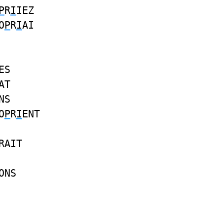
P
R
I
IEZ
O
P
R
I
AI
ES
AT
NS
O
P
R
I
ENT
RAIT
ONS