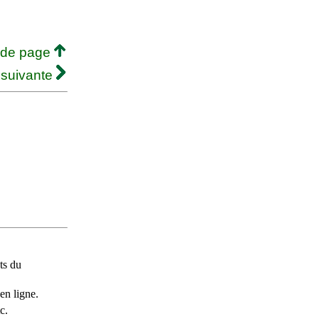
 de page
 suivante
ts du
en ligne.
c.