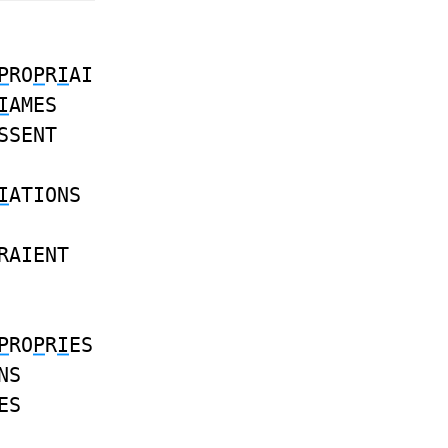
P
RO
P
R
I
AI
I
AMES
SSENT
I
ATIONS
RAIENT
P
RO
P
R
I
ES
NS
ES