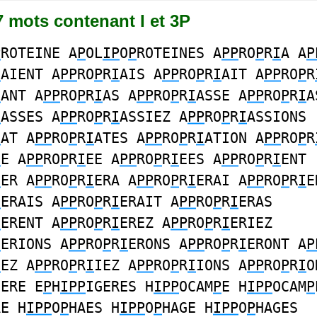
97 mots contenant I et 3P
P
ROTEINE A
P
OL
IP
O
P
ROTEINES A
PP
RO
P
R
I
A A
P
I
AIENT A
PP
RO
P
R
I
AIS A
PP
RO
P
R
I
AIT A
PP
RO
P
R
I
ANT A
PP
RO
P
R
I
AS A
PP
RO
P
R
I
ASSE A
PP
RO
P
R
I
A
I
ASSES A
PP
RO
P
R
I
ASSIEZ A
PP
RO
P
R
I
ASSIONS
I
AT A
PP
RO
P
R
I
ATES A
PP
RO
P
R
I
ATION A
PP
RO
P
R
I
E A
PP
RO
P
R
I
EE A
PP
RO
P
R
I
EES A
PP
RO
P
R
I
ENT
I
ER A
PP
RO
P
R
I
ERA A
PP
RO
P
R
I
ERAI A
PP
RO
P
R
I
E
I
ERAIS A
PP
RO
P
R
I
ERAIT A
PP
RO
P
R
I
ERAS
I
ERENT A
PP
RO
P
R
I
EREZ A
PP
RO
P
R
I
ERIEZ
I
ERIONS A
PP
RO
P
R
I
ERONS A
PP
RO
P
R
I
ERONT A
P
I
EZ A
PP
RO
P
R
I
IEZ A
PP
RO
P
R
I
IONS A
PP
RO
P
R
I
O
GERE E
P
H
IPP
IGERES H
IPP
OCAM
P
E H
IPP
OCAM
P
AE H
IPP
O
P
HAES H
IPP
O
P
HAGE H
IPP
O
P
HAGES