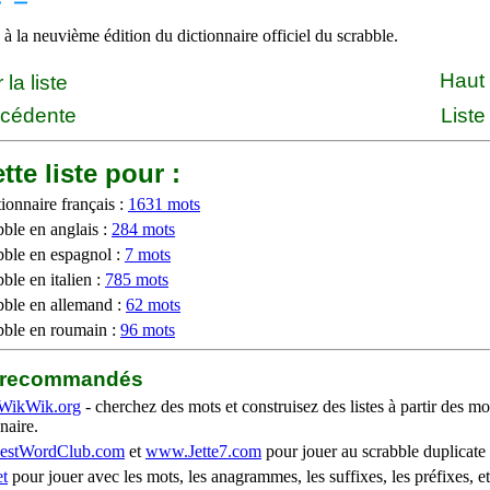
à la neuvième édition du dictionnaire officiel du scrabble.
Haut
la liste
écédente
Liste
tte liste pour :
ionnaire français :
1631 mots
bble en anglais :
284 mots
bble en espagnol :
7 mots
ble en italien :
785 mots
bble en allemand :
62 mots
bble en roumain :
96 mots
b recommandés
WikWik.org
- cherchez des mots et construisez des listes à partir des mo
naire.
stWordClub.com
et
www.Jette7.com
pour jouer au scrabble duplicate 
t
pour jouer avec les mots, les anagrammes, les suffixes, les préfixes, et