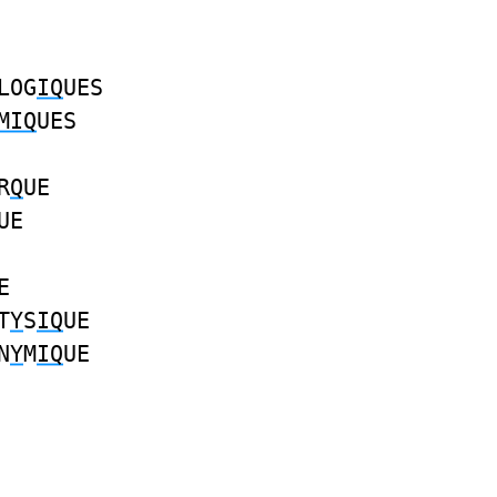
LOG
IQ
UES
MIQ
UES
R
Q
UE
UE
E
T
Y
S
IQ
UE
N
Y
M
IQ
UE