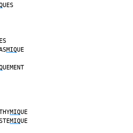
Q
UES
ES
AS
MIQ
UE
Q
UEMENT
THY
MIQ
UE
STE
MIQ
UE