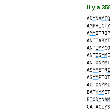
Il y a 3
AD
Y
NA
MI
A
M
PH
I
CT
A
MY
OTRO
ANT
I
AR
Y
ANT
IMY
C
ANT
I
S
YM
ANTON
YM
AS
YM
ETR
AS
YM
PTO
AUTON
YM
BATH
YM
E
B
I
OD
Y
NA
CATACL
Y