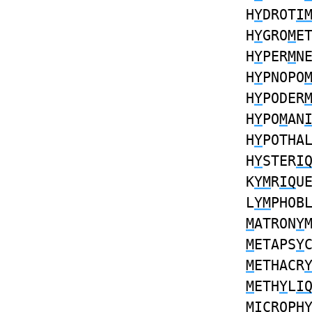
H
Y
DROT
I
H
Y
GRO
M
E
H
Y
PER
M
N
H
Y
PNOPO
H
Y
PODER
H
Y
PO
M
AN
H
Y
POTHA
H
Y
STER
I
K
YM
R
IQ
U
L
YM
PHOB
M
ATRON
Y
M
ETAPS
Y
M
ETHACR
M
ETH
Y
L
I
MI
CROPH