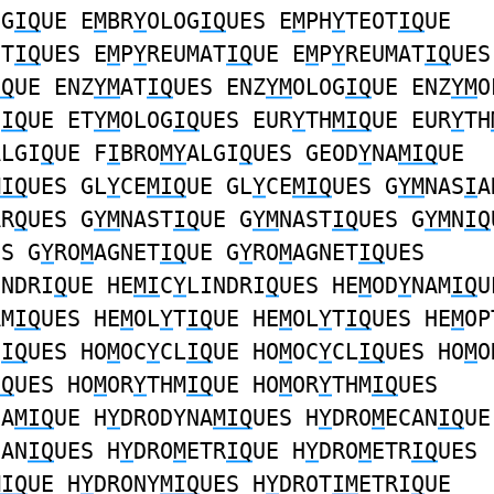
OG
IQ
UE E
M
BR
Y
OLOG
IQ
UES E
M
PH
Y
TEOT
IQ
UE
OT
IQ
UES E
M
P
Y
REUMAT
IQ
UE E
M
P
Y
REUMAT
IQ
UES
IQ
UE ENZ
YM
AT
IQ
UES ENZ
YM
OLOG
IQ
UE ENZ
YM
O
G
IQ
UE ET
YM
OLOG
IQ
UES EUR
Y
TH
MIQ
UE EUR
Y
TH
ALGI
Q
UE F
I
BRO
MY
ALGI
Q
UES GEOD
Y
NA
MIQ
UE
MIQ
UES GL
Y
CE
MIQ
UE GL
Y
CE
MIQ
UES G
YM
NAS
I
A
AR
Q
UES G
YM
NAST
IQ
UE G
YM
NAST
IQ
UES G
YM
N
IQ
ES G
Y
RO
M
AGNET
IQ
UE G
Y
RO
M
AGNET
IQ
UES
INDRI
Q
UE HE
MI
C
Y
LINDRI
Q
UES HE
M
OD
Y
NAM
IQ
U
AM
IQ
UES HE
M
OL
Y
T
IQ
UE HE
M
OL
Y
T
IQ
UES HE
M
OP
S
IQ
UES HO
M
OC
Y
CL
IQ
UE HO
M
OC
Y
CL
IQ
UES HO
M
O
IQ
UES HO
M
OR
Y
THM
IQ
UE HO
M
OR
Y
THM
IQ
UES
NA
MIQ
UE H
Y
DRODYNA
MIQ
UES H
Y
DRO
M
ECAN
IQ
UE
CAN
IQ
UES H
Y
DRO
M
ETR
IQ
UE H
Y
DRO
M
ETR
IQ
UES
MIQ
UE H
Y
DRONY
MIQ
UES H
Y
DROT
IM
ETRI
Q
UE