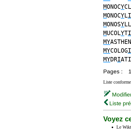
M
ONOC
Y
C
M
ONOC
Y
L
M
ONOS
Y
L
M
UCOL
Y
T
MY
ASTHE
MY
COLOG
MY
DR
I
AT
Pages :
Liste conforme 
Modifier 
Liste pr
Voyez ce
Le Wikt