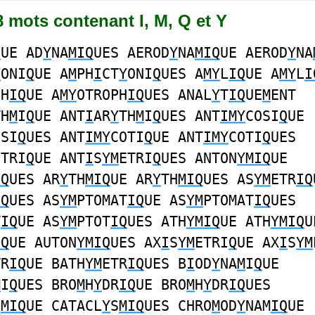
58 mots contenant I, M, Q et Y
Q
UE AD
Y
NA
MIQ
UES AEROD
Y
NA
MIQ
UE AEROD
Y
NA
Y
ONI
Q
UE A
M
PH
I
CT
Y
ONI
Q
UES A
MY
L
IQ
UE A
MY
L
I
PH
IQ
UE A
MY
OTROPH
IQ
UES ANAL
Y
T
IQ
UE
M
ENT
TH
M
I
Q
UE ANT
I
AR
Y
TH
M
I
Q
UES ANT
IMY
COSI
Q
UE
OSI
Q
UES ANT
IMY
COTI
Q
UE ANT
IMY
COTI
Q
UES
ETRI
Q
UE ANT
I
S
YM
ETRI
Q
UES ANTON
YMIQ
UE
IQ
UES AR
Y
TH
MIQ
UE AR
Y
TH
MIQ
UES AS
YM
ETR
IQ
IQ
UES AS
YM
PTOMAT
IQ
UE AS
YM
PTOMAT
IQ
UES
T
IQ
UE AS
YM
PTOT
IQ
UES ATH
YMIQ
UE ATH
YMIQ
U
IQ
UE AUTON
YMIQ
UES AX
I
S
YM
ETRI
Q
UE AX
I
S
YM
TR
IQ
UE BATH
YM
ETR
IQ
UES B
I
OD
Y
NA
M
I
Q
UE
M
I
Q
UES BRO
M
H
Y
DR
IQ
UE BRO
M
H
Y
DR
IQ
UES
S
MIQ
UE CATACL
Y
S
MIQ
UES CHRO
M
OD
Y
NAM
IQ
UE