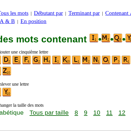
Tous les mots
Débutant par
Terminant par
Contenant
|
|
|
 A & B
En position
|
 des mots contenant
•
•
•
jouter une cinquième lettre
lever une lettre
anger la taille des mots
abétique
Tous par taille
8
9
10
11
12