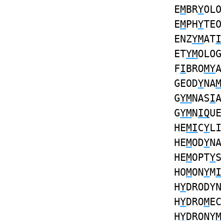
E
M
BR
Y
OL
E
M
PH
Y
TE
ENZ
YM
AT
ET
YM
OLO
F
I
BRO
MY
GEOD
Y
NA
G
YM
NAS
I
G
YM
N
IQ
U
HE
MI
C
Y
L
HE
M
OD
Y
N
HE
M
OPT
Y
HO
M
ON
Y
M
H
Y
DRODY
H
Y
DRO
M
E
H
Y
DRONY