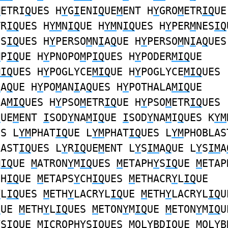
M
ETRI
Q
UES H
Y
G
I
ENI
Q
UE
M
ENT H
Y
GRO
M
ETR
IQ
UE
TR
IQ
UES H
YM
N
IQ
UE H
YM
N
IQ
UES H
Y
PER
M
NES
IQ
ES
IQ
UES H
Y
PERSO
M
N
I
A
Q
UE H
Y
PERSO
M
N
I
A
Q
UES
M
P
IQ
UE H
Y
PNOPO
M
P
IQ
UES H
Y
PODER
MIQ
UE
MIQ
UES H
Y
POGLYCE
MIQ
UE H
Y
POGLYCE
MIQ
UES
I
A
Q
UE H
Y
PO
M
AN
I
A
Q
UES H
Y
POTHALA
MIQ
UE
LA
MIQ
UES H
Y
PSO
M
ETR
IQ
UE H
Y
PSO
M
ETR
IQ
UES
Q
UE
M
ENT
I
SOD
Y
NA
M
I
Q
UE
I
SOD
Y
NA
M
I
Q
UES K
YM
ES L
YM
PHAT
IQ
UE L
YM
PHAT
IQ
UES L
YM
PHOBLAS
LAST
IQ
UES L
Y
R
IQ
UE
M
ENT L
Y
S
IM
A
Q
UE L
Y
S
IM
A
M
IQ
UE
M
ATRON
Y
M
IQ
UES
M
ETAPH
Y
S
IQ
UE
M
ETAP
CH
IQ
UE
M
ETAPS
Y
CH
IQ
UES
M
ETHACR
Y
L
IQ
UE
Y
L
IQ
UES
M
ETH
Y
LACRYL
IQ
UE
M
ETH
Y
LACRYL
IQ
U
Q
UE
M
ETH
Y
L
IQ
UES
M
ETON
Y
M
IQ
UE
M
ETON
Y
M
IQ
U
Y
SI
Q
UE
MI
CROPH
Y
SI
Q
UES
M
OL
Y
BD
IQ
UE
M
OL
Y
B