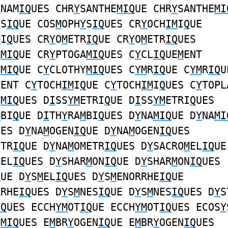
Y
NAM
IQ
UES CHR
Y
SANTHE
MIQ
UE CHR
Y
SANTHE
MI
Y
S
IQ
UE COS
M
OPH
Y
S
IQ
UES CR
Y
OCH
IM
I
Q
UE
M
I
Q
UES CR
Y
O
M
ETR
IQ
UE CR
Y
O
M
ETR
IQ
UES
A
MIQ
UE CR
Y
PTOGA
MIQ
UES C
Y
CL
IQ
UE
M
ENT
Y
MIQ
UE C
Y
CLOTHY
MIQ
UES C
YM
R
IQ
UE C
YM
R
IQ
U
M
ENT C
Y
TOCH
IM
I
Q
UE C
Y
TOCH
IM
I
Q
UES C
Y
TOPL
S
MIQ
UES D
I
SS
YM
ETRI
Q
UE D
I
SS
YM
ETRI
Q
UES
M
BI
Q
UE D
I
TH
Y
RA
M
BI
Q
UES D
Y
NA
MIQ
UE D
Y
NA
MI
UES D
Y
NA
M
OGEN
IQ
UE D
Y
NA
M
OGEN
IQ
UES
ETR
IQ
UE D
Y
NA
M
OMETR
IQ
UES D
Y
SACRO
M
EL
IQ
UE
M
EL
IQ
UES D
Y
SHAR
M
ON
IQ
UE D
Y
SHAR
M
ON
IQ
UES
Q
UE D
Y
S
M
EL
IQ
UES D
Y
S
M
ENORRHE
IQ
UE
RRHE
IQ
UES D
Y
S
M
NES
IQ
UE D
Y
S
M
NES
IQ
UES D
Y
S
IQ
UES ECCH
YM
OT
IQ
UE ECCH
YM
OT
IQ
UES ECOS
Y
E
MIQ
UES E
M
BR
Y
OGEN
IQ
UE E
M
BR
Y
OGEN
IQ
UES