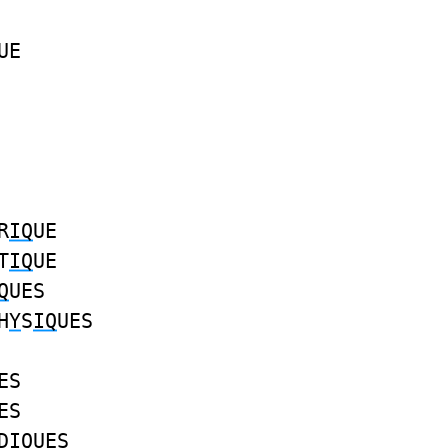
UE
R
IQ
UE
T
IQ
UE
Q
UES
H
Y
S
IQ
UES
ES
ES
D
IQ
UES