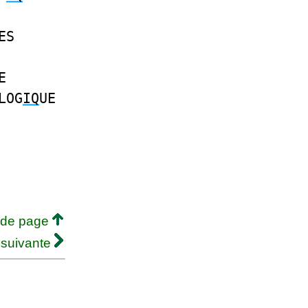
ES
E
LOG
IQ
UE
 de page
 suivante