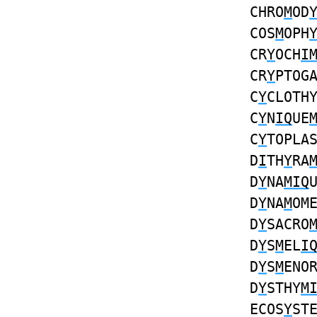
CHRO
M
OD
COS
M
OPH
CR
Y
OCH
I
CR
Y
PTOG
C
Y
CLOTH
C
Y
N
IQ
UE
C
Y
TOPLA
D
I
TH
Y
RA
D
Y
NA
MIQ
D
Y
NA
M
OM
D
Y
SACRO
D
Y
S
M
EL
I
D
Y
S
M
ENO
D
Y
STHY
M
ECOS
Y
ST