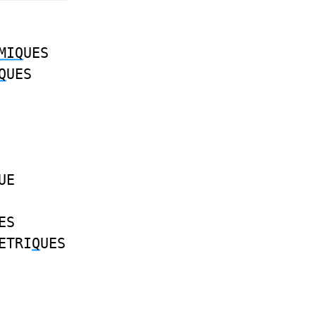
MIQ
UES
Q
UES
UE
ES
ETRI
Q
UES