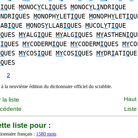
L
IQ
UE
M
ONOC
Y
CL
IQ
UES
M
ONOC
Y
L
I
NDRI
Q
UE
I
NDRI
Q
UES
M
ONOPH
Y
LET
IQ
UE
M
ONOPH
Y
LET
IQ
U
LAB
IQ
UE
M
ONOS
Y
LLAB
IQ
UES
M
UCOL
Y
T
IQ
UE
IQ
UES
MY
ALG
IQ
UE
MY
ALG
IQ
UES
MY
ASTHEN
IQ
U
N
IQ
UES
MY
CODERM
IQ
UE
MY
CODERM
IQ
UES
MY
CO
IQ
UES
MY
COS
IQ
UE
MY
COS
IQ
UES
MY
DR
I
ATI
Q
UE
I
Q
UES
1
2
à la neuvième édition du dictionnaire officiel du scrabble.
Haut
la liste
écédente
Liste
tte liste pour :
ionnaire français :
1580 mots