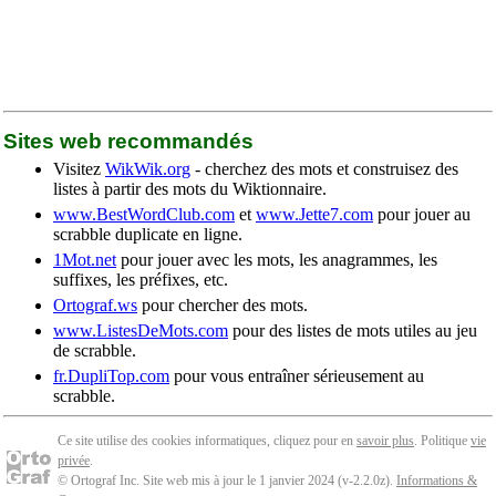
Sites web recommandés
Visitez
WikWik.org
- cherchez des mots et construisez des
listes à partir des mots du Wiktionnaire.
www.BestWordClub.com
et
www.Jette7.com
pour jouer au
scrabble duplicate en ligne.
1Mot.net
pour jouer avec les mots, les anagrammes, les
suffixes, les préfixes, etc.
Ortograf.ws
pour chercher des mots.
www.ListesDeMots.com
pour des listes de mots utiles au jeu
de scrabble.
fr.DupliTop.com
pour vous entraîner sérieusement au
scrabble.
Ce site utilise des cookies informatiques, cliquez pour en
savoir plus
. Politique
vie
privée
.
© Ortograf Inc. Site web mis à jour le 1 janvier 2024 (v-2.2.0
z
).
Informations &