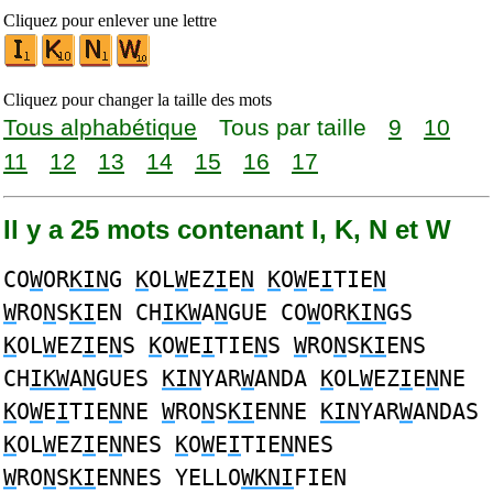
Cliquez pour enlever une lettre
Cliquez pour changer la taille des mots
Tous alphabétique
Tous par taille
9
10
11
12
13
14
15
16
17
Il y a 25 mots contenant I, K, N et W
CO
W
OR
KIN
G
K
OL
W
EZ
I
E
N
K
O
W
E
I
TIE
N
W
RO
N
S
KI
EN CH
IKW
A
N
GUE CO
W
OR
KIN
GS
K
OL
W
EZ
I
E
N
S
K
O
W
E
I
TIE
N
S
W
RO
N
S
KI
ENS
CH
IKW
A
N
GUES
KIN
YAR
W
ANDA
K
OL
W
EZ
I
E
N
NE
K
O
W
E
I
TIE
N
NE
W
RO
N
S
KI
ENNE
KIN
YAR
W
ANDAS
K
OL
W
EZ
I
E
N
NES
K
O
W
E
I
TIE
N
NES
W
RO
N
S
KI
ENNES YELLO
WKNI
FIEN