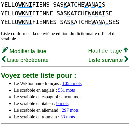
YELLO
WKNI
FIENS SAS
K
ATCHE
W
A
N
A
I
S
YELLO
WKNI
FIENNE SAS
K
ATCHE
W
A
N
A
I
SE
YELLO
WKNI
FIENNES SAS
K
ATCHE
W
A
N
A
I
SES
Liste conforme à la neuvième édition du dictionnaire officiel du
scrabble.
Haut de page
Modifier la liste
Liste précédente
Liste suivante
Voyez cette liste pour :
Le Wiktionnaire français :
1055 mots
Le scrabble en anglais :
551 mots
Le scrabble en espagnol : aucun mot
Le scrabble en italien :
9 mots
Le scrabble en allemand :
297 mots
Le scrabble en roumain :
33 mots