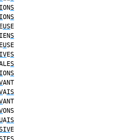
I
ON
S
I
ON
S
E
US
E
IEN
S
E
U
SE
IV
E
S
ALE
S
I
ON
S
V
ANT
V
A
IS
V
ANT
V
ONS
U
A
IS
SIV
E
S
TES