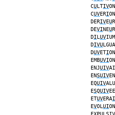
C
U
LT
IV
O
C
UV
ER
I
O
DER
IV
E
U
DE
VI
NE
U
D
I
L
UV
IU
D
IVU
LGU
D
UV
ET
I
O
EMB
UVI
O
ENJ
UIV
A
EN
SUIV
E
EQ
UIV
AL
E
S
Q
UIV
E
ET
UV
ERA
E
V
OL
UI
O
EXP
U
L
SI