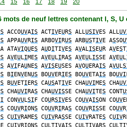
14
15
16
17
18
19
20
76 mots de neuf lettres contenant I, S, U 
IS
ACCO
UV
A
IS
ACT
IV
E
U
R
S
ALL
USIV
ES ALL
UV
US
APPA
UV
R
IS
ARBO
VI
R
US
ARB
US
T
IV
E A
S
SO
U
RA ATA
VI
Q
U
E
S
A
U
D
I
TI
V
E
S
A
V
AL
IS
E
U
R A
V
E
S
T
IS
A
V
E
U
L
I
ME
S
A
V
E
U
L
I
RA
S
A
V
E
U
L
IS
SE A
V
E
U
L
R
S
A
VI
FA
U
NE
S
A
VIS
E
U
SES A
V
O
U
ERA
IS
A
VU
L
S
E
S
B
I
EN
V
EN
US
BO
UV
ER
I
E
S
BO
UV
ETA
IS
BO
UVI
N
S
B
UV
ET
I
ER
S
CA
US
AT
IV
E CHA
UVI
ME
S
CHA
UV
N
S
CHA
UVI
RA
S
CHA
UVIS
SE CHA
UVI
TE
S
CONT
U
A
I
CON
VU
L
SI
F CO
U
R
SIV
ES CO
UV
A
IS
ON CO
UV
E
E
S
CO
UV
R
I
ON
S
CO
UV
R
I
RA
S
CO
UV
R
IS
SE CO
UV
R
E
S
C
UIV
RAME
S
C
UIV
RA
S
SE C
UIV
RATE
S
C
UIV
R
S
E C
UIV
RION
S
C
U
LT
IV
AI
S
C
U
LT
IV
AR
S
C
U
LT
I