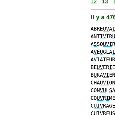
12
13
Il y a 4
ABRE
UV
A
ANT
IV
IR
A
S
SO
UVI
A
V
E
U
GLA
A
VI
ATE
U
BE
UV
ER
I
B
U
KA
VI
E
CHA
UVI
O
CON
VU
L
S
CO
UV
R
I
M
C
UIV
RAG
C
UIV
REU