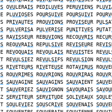
E
S
O
VU
LERA
IS
PED
I
L
UV
E
S
PER
UVI
EN
S
PL
UVI
S
E PL
UVI
O
S
ES PO
U
R
S
U
IV
E PO
U
R
S
U
IV
I PO
U
R
V
ES PR
IV
A
U
TE
S
PRO
UVI
ON
S
PRO
VIS
E
U
R P
U
L
S
A
N
S
P
U
L
V
ER
IS
A P
U
L
V
ER
IS
E P
U
N
I
TI
V
E
S
P
U
TAT
IS
RA
VIS
SE
U
R REB
UVI
ON
S
RECO
UV
R
IS
REC
U
R
E
S
REO
UV
RA
IS
REP
U
L
SIV
E RE
VIS
E
U
RE RE
VIS
SE RE
V
OQ
U
A
IS
RE
V
O
U
LA
IS
RE
VUIS
TES RE
VU
L
I
T RE
VU
L
SI
EZ RE
VU
L
SI
FS RE
VU
L
SI
ON RE
VU
L
US
R
IV
ETE
U
R
S
R
IV
ETE
US
E ROTA
VI
R
US
RO
UV
E
E
S
RO
UV
R
I
ME
S
RO
UV
R
I
ON
S
RO
UV
R
I
RA
S
RO
UV
R
E
S
S
A
UV
AG
I
NE
S
A
UV
AG
I
NS
S
A
UV
A
I
ENT
S
A
UV
E
I
T
S
A
UV
ER
I
EZ
S
A
UVI
GNON
S
A
V
O
U
RA
I
S
S
A
V
O
U
EZ
S
ER
VI
TE
U
R
S
ER
VI
T
U
DE
S
OL
IV
EA
U
X
S
O
U
LE
I
T
S
O
U
LE
VI
EZ
S
O
U
SCR
IV
E
S
O
UV
ENA
I
S
S
O
UV
E