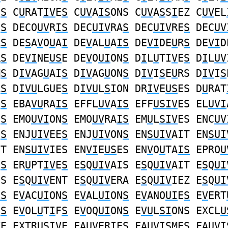
N
S
C
U
RAT
IV
E
S
C
UV
A
IS
ONS C
UV
A
S
S
I
EZ C
UV
EL
N
S
DECO
UV
R
IS
DEC
UIV
RA
S
DEC
UIV
RE
S
DEC
UV
R
S
DE
S
A
V
O
U
A
I
DE
V
AL
U
A
IS
DE
VI
DE
U
R
S
DE
VI
D
R
S
DE
VI
NE
US
E DE
V
O
UI
ON
S
D
I
L
U
TI
V
E
S
D
I
L
UV
M
S
D
IV
AG
U
AI
S
D
IV
AG
U
ON
S
D
IV
I
S
E
U
RS D
IV
I
S
A
S
D
IVU
LGUE
S
D
IVU
L
S
ION DR
IV
E
US
ES D
U
RAT
N
S
EBA
VU
RA
IS
EFFL
UV
A
IS
EFF
USIV
ES EL
UVI
N
S
EMO
UVI
ON
S
EMO
UV
RA
IS
EM
U
L
SIV
ES ENC
UV
I
S
ENJ
UIV
EE
S
ENJ
UIV
ON
S
EN
SUIV
AIT EN
SUI
NT EN
SUIV
IES EN
VI
E
US
ES EN
V
O
U
TA
IS
EPRO
U
U
S
ER
U
PT
IV
E
S
E
S
Q
UIV
AIS E
S
Q
UIV
AIT E
S
Q
UI
ES E
S
Q
UIV
ENT E
S
Q
UIV
ERA E
S
Q
UIV
IEZ E
S
Q
UI
IS
E
V
AC
UI
ON
S
E
V
AL
UI
ON
S
E
V
ANO
UI
E
S
E
V
ERT
N
S
E
V
OL
U
T
I
F
S
E
V
OQ
UI
ON
S
E
VU
L
SI
ONS EXCL
U
V
E EXTR
USIV
E FA
UV
ER
I
E
S
FA
UVIS
MES FA
UVI