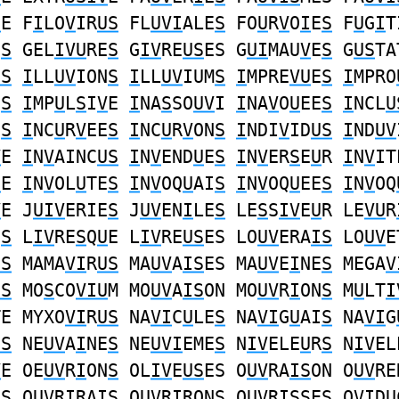
S
E F
I
LO
V
IR
US
FL
UVI
ALE
S
FO
U
R
V
O
I
E
S
F
U
G
I
T
E
S
GEL
IVU
RE
S
G
IV
RE
US
ES G
UI
MAU
V
E
S
G
US
TA
IS
I
LL
UV
ION
S
I
LL
UV
IUM
S
I
MPRE
VU
E
S
I
MPRO
E
S
I
MP
U
L
S
I
V
E
I
NA
S
SO
UV
I
I
NA
V
O
U
EE
S
I
NCL
U
I
S
I
NC
U
R
V
EE
S
I
NC
U
R
V
ON
S
I
NDI
V
ID
US
I
ND
UV
V
E
I
N
V
AINC
US
I
N
V
END
U
E
S
I
N
V
ER
S
E
U
R
I
N
V
IT
S
E
I
N
V
OL
U
TE
S
I
N
V
OQ
U
AI
S
I
N
V
OQ
U
EE
S
I
N
V
OQ
V
E J
UIV
ERIE
S
J
UV
EN
I
LE
S
LE
S
S
IV
E
U
R LE
VU
R
N
S
L
IV
RE
S
Q
U
E L
IV
RE
US
ES LO
UV
ERA
IS
LO
UV
E
IS
MAMA
VI
R
US
MA
UV
A
IS
ES MA
UV
E
I
NE
S
MEGA
V
US
MO
S
CO
VIU
M MO
UV
A
IS
ON MO
UV
R
I
ON
S
M
U
LT
I
TE MYXO
VI
R
US
NA
VI
C
U
LE
S
NA
VI
G
U
AI
S
NA
VI
G
IS
NE
UV
A
I
NE
S
NE
UVI
EME
S
N
IV
ELE
U
R
S
N
IV
EL
V
E OE
UV
R
I
ON
S
OL
IV
E
US
ES O
UV
RA
IS
ON O
UV
RE
E
S
O
UV
R
I
RAI
S
O
UV
R
I
RON
S
O
UV
R
IS
SES O
VI
D
U