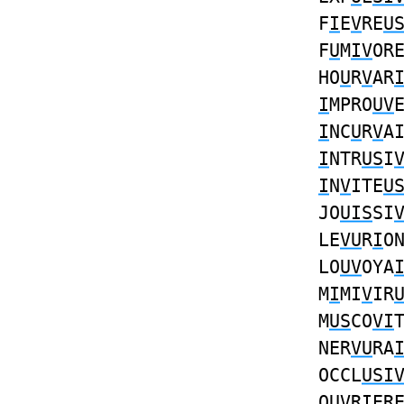
F
I
E
V
RE
U
F
U
M
IV
OR
HO
U
R
V
AR
I
MPRO
UV
I
NC
U
R
V
A
I
NTR
US
I
I
N
V
ITE
U
JO
UIS
SI
LE
VU
R
I
O
LO
UV
OYA
M
I
MI
V
IR
M
US
CO
VI
NER
VU
RA
OCCL
USI
O
UV
R
I
ER