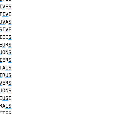
I
V
E
S
T
IV
E
UV
A
S
S
I
V
E
IEE
S
E
U
R
S
U
ON
S
I
ER
S
TA
IS
I
R
US
V
ER
S
U
ON
S
E
US
E
RA
IS
CTE
S