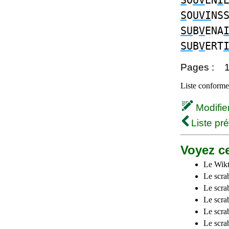
S
O
UV
EN
I
S
O
UVI
NS
SU
B
V
ENA
SU
B
V
ERT
Pages :
Liste conforme 
Modifier 
Liste pr
Voyez ce
Le Wikt
Le scra
Le scra
Le scrab
Le scra
Le scra