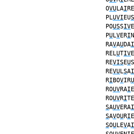
O
VU
LA
I
R
PL
UVI
EU
PO
US
S
IV
P
U
L
V
ER
I
RA
V
A
U
DA
REL
U
T
IV
RE
VIS
E
U
RE
VU
L
S
A
R
I
BO
V
IR
RO
UV
RA
I
RO
UV
R
I
T
S
A
UV
ERA
S
A
V
O
U
R
I
S
O
U
LE
V
A