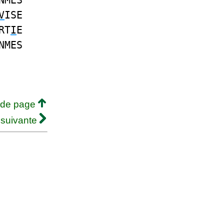
NMES
V
ISE
RT
I
E
NMES
 de page
 suivante