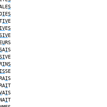
ALE
S
O
I
E
S
T
IV
E
IV
E
S
SIV
E
E
U
RS
S
A
I
S
SI
VE
R
I
N
S
IS
SE
RA
I
S
RA
I
T
V
A
I
S
NA
I
T