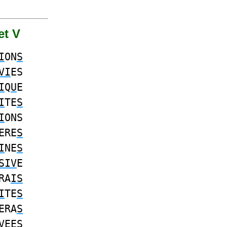
et V
I
ON
S
VI
ES
I
Q
U
E
I
TE
S
I
ONS
ERE
S
I
NE
S
SIV
E
RA
IS
I
TE
S
ERA
S
V
EE
S