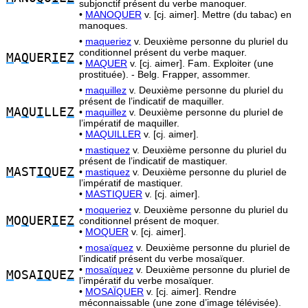
subjonctif présent du verbe manoquer.
•
MANOQUER
v. [cj. aimer]. Mettre (du tabac) en
manoques.
•
maqueriez
v. Deuxième personne du pluriel du
conditionnel présent du verbe maquer.
M
A
Q
UER
I
E
Z
•
MAQUER
v. [cj. aimer]. Fam. Exploiter (une
prostituée). - Belg. Frapper, assommer.
•
maquillez
v. Deuxième personne du pluriel du
présent de l’indicatif de maquiller.
M
A
Q
U
I
LLE
Z
•
maquillez
v. Deuxième personne du pluriel de
l’impératif de maquiller.
•
MAQUILLER
v. [cj. aimer].
•
mastiquez
v. Deuxième personne du pluriel du
présent de l’indicatif de mastiquer.
M
AST
IQ
UE
Z
•
mastiquez
v. Deuxième personne du pluriel de
l’impératif de mastiquer.
•
MASTIQUER
v. [cj. aimer].
•
moqueriez
v. Deuxième personne du pluriel du
M
O
Q
UER
I
E
Z
conditionnel présent de moquer.
•
MOQUER
v. [cj. aimer].
•
mosaïquez
v. Deuxième personne du pluriel de
l’indicatif présent du verbe mosaïquer.
•
mosaïquez
v. Deuxième personne du pluriel de
M
OSA
IQ
UE
Z
l’impératif du verbe mosaïquer.
•
MOSAÏQUER
v. [cj. aimer]. Rendre
méconnaissable (une zone d’image télévisée).