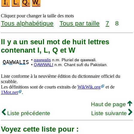
Cliquez pour changer la taille des mots
Tous alphabétique
Tous par taille
7
8
Il y a un seul mot de huit lettres
contenant I, L, Q et W
•
qawwalis
n.m. Pluriel de qawwali.
Q
A
W
WA
LI
S
•
QAWWALI
n.m. Chant sufi du Pakistan.
Liste conforme à la neuvième édition du dictionnaire officiel du
scrabble.
Les définitions sont de courts extraits de
WikWik.org
et de
1Mot.net
.
Haut de page
Liste précédente
Liste suivante
Voyez cette liste pour :