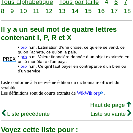
Tous alphabétique
Tous par taille
4
6
7
8
9
10
11
12
13
14
15
16
17
18
Il y a un seul mot de quatre lettres
contenant I, P, R et X
•
prix
n.m. Estimation d’une chose, ce qu’elle se vend, ce
qu’on l’achète, ce qu’on la paie.
•
prix
n.m. Valeur financière donnée à un objet exprimée en
PRIX
unité monétaire d’un pays.
•
prix
n.m. Ce qu’il faut payer en contrepartie d’un bien ou
d’un service.
Liste conforme à la neuvième édition du dictionnaire officiel du
scrabble.
Les définitions sont de courts extraits de
WikWik.org
.
Haut de page
Liste précédente
Liste suivante
Voyez cette liste pour :