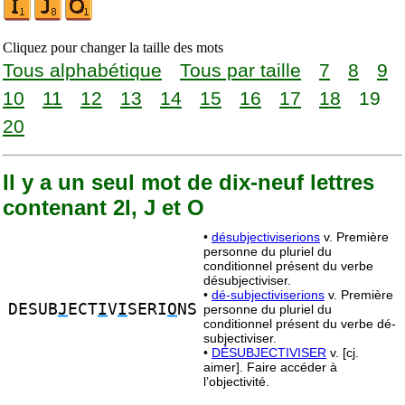
Cliquez pour changer la taille des mots
Tous alphabétique
Tous par taille
7
8
9
10
11
12
13
14
15
16
17
18
19
20
Il y a un seul mot de dix-neuf lettres
contenant 2I, J et O
•
désubjectiviserions
v. Première
personne du pluriel du
conditionnel présent du verbe
désubjectiviser.
•
dé-subjectiviserions
v. Première
DESUB
J
ECT
I
V
I
SERI
O
NS
personne du pluriel du
conditionnel présent du verbe dé-
subjectiviser.
•
DÉSUBJECTIVISER
v. [cj.
aimer]. Faire accéder à
l’objectivité.